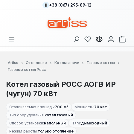
+38 (067) 295-89-12
Перейти к основному содержанию
У вас есть товары
В к
Artiss
Отопление
Котлы и печи
Газовые котлы
Газовые котлы Росс
Котел газовый РОСС АОГВ ИР
(чугун) 70 кВт
Отапливаемая площадь:
700 м²
Мощность:
70 квт
Тип оборудования:
котел газовый
Способ установки:
напольный
Тяга:
дымоходный
Режим работы:
только отопление