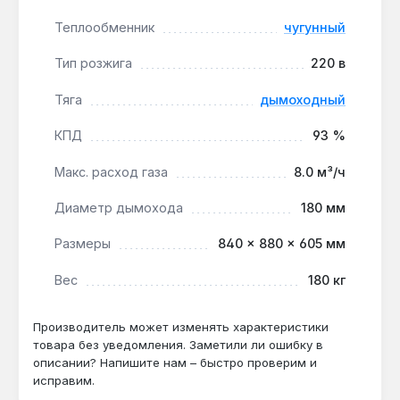
дымоходом в качестве основного источника
Теплообменник
чугунный
тепла. Чугунный теплообменник требует защиты
от резких перепадов температур — не
Тип розжига
220 в
допускайте попадания холодной воды в
разогретый котёл. Производство — Украина.
Тяга
дымоходный
Гарантия 3 года, доставка по Украине.
КПД
93 %
Макс. расход газа
8.0 м³/ч
Подходит ли для отопления дома 500 м²?
Да — мощность 70 кВт и КПД 93 %
Диаметр дымохода
180 мм
обеспечивают обогрев до 700 м², что
Размеры
840 × 880 × 605 мм
покрывает площадь 500 м² с запасом.
Вес
180 кг
Можно ли использовать с закрытой
системой отопления?
Производитель может изменять характеристики
товара без уведомления. Заметили ли ошибку в
Да — котёл совместим с закрытыми
описании? Напишите нам – быстро проверим и
системами с давлением до 0.3 МПа, что
исправим.
позволяет интегрировать его в герметичные