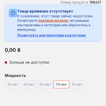
Номер продукта:
108637
Товар временно отсутствует
К сожалению, этот товар сейчас недоступен.
Посмотрите
похожие модели
, актуальные
альтернативы в категории или обратитесь к
менеджеру.
Посмотреть альтернативы в категории
Обычная цена:
0,00 ₴
Больше не доступно
Выберите
Мощность
30 квт
40 квт
50 квт
70 квт
96 квт
(В настоящее время эта опция недоступна.)
(В настоящее время эта опция недоступна.)
(В настоящее время эта опция недост
(В настоящее время эта опц
(В настоящее вре