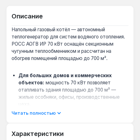
Описание
Напольный газовый котёл — автономный
теплогенератор для систем водяного отопления.
РОСС АОГВ ИР 70 кВт оснащён секционным
чугунным теплообменником и рассчитан на
обогрев помещений площадью до 700 м².
Для больших домов и коммерческих
объектов:
мощность 70 кВт позволяет
отапливать здания площадью до 700 м² —
жилые особняки, офисы, производственные
цеха.
Чугунный теплообменник для долгой
Читать полностью
службы:
секционная конструкция из чугуна
обеспечивает тепловую инерционность и
Характеристики
устойчивость к коррозии, что продлевает срок