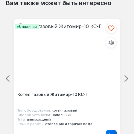
Вам также может быть интересно
Отзывов не найдено. Делитесь
Пропустить галерею продуктов
своими мыслями с другими.
В наличии
Котел газовый Житомир-10 КС-Г
Тип оборудования:
котел газовый
Способ установки:
напольный
Тяга:
дымоходный
Режим работы:
отопление и горячая вода
Обычная цена: