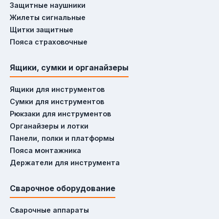
Защитные наушники
Жилеты сигнальные
Как выбрать лестницу для ремонта?
Щитки защитные
Пояса страховочные
Для высоты до 3 м — стремянка с
площадкой. Для высоты 3–6 м —
Ящики, сумки и органайзеры
раздвижная лестница из алюминия (лёгкая,
не ржавеет). Для фасадных работ —
Ящики для инструментов
телескопическая или трансформер.
Сумки для инструментов
Рюкзаки для инструментов
Органайзеры и лотки
Панели, полки и платформы
Пояса монтажника
Держатели для инструмента
Сварочное оборудование
Сварочные аппараты