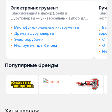
Электроинструмент
Ручн
Классификация и выборДрели и
Класси
шуруповерты — универсальный выбор для
инстру
сверления и закручивания крепежа в быту и
типов 
Многофункциональные инструменты
Балл
н…
котор
Дрели и шуруповерты
воротк
Электрорубанки
Стро
Инструмент для бетона
Отве
Инст
Популярные бренды
Хиты продаж