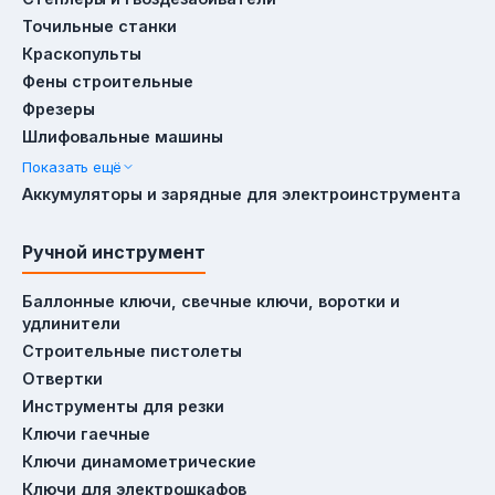
прожекторы (освещение участка). Для ремонта
Точильные станки
квартиры: ручной инструмент (уровень,
Краскопульты
шпатель) + расходные материалы (свёрла,
Фены строительные
шлифкруги) + средства защиты (респиратор,
Фрезеры
очки).
Шлифовальные машины
Показать ещё
Аккумуляторы и зарядные для электроинструмента
Популярные бренды раздела
Ручной инструмент
King Tony (головки торцевые, биты, ключи
гаечные; гарантия от 3 месяцев до
Баллонные ключи, свечные ключи, воротки и
пожизненной), Force (головки торцевые, биты,
удлинители
трещотки; гарантия от 6 месяцев до
Строительные пистолеты
пожизненной), Milwaukee (головки торцевые,
Отвертки
биты, аккумуляторы и зарядные; гарантия 1–3
Инструменты для резки
года), Vitals (генераторы, цепные пилы,
Ключи гаечные
сварочные аппараты; гарантия от 3 месяцев до 5
Ключи динамометрические
лет), Сила (ключи гаечные, рулетки, защитные
Ключи для электрошкафов