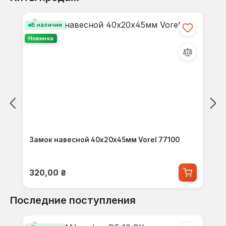
Пропустить галерею продуктов
В наличии
Новинка
Замок навесной 40х20х45мм Vorel 77100
Обычная цена:
320,00 ₴
Последние поступления
Пропустить галерею продуктов