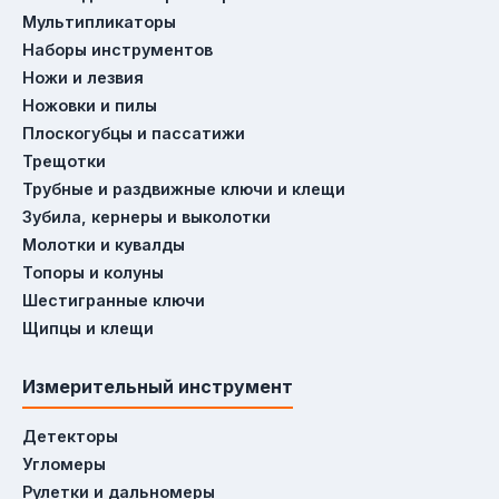
очки; гарантия от 6 месяцев до 3 лет).
Мультипликаторы
Наборы инструментов
Ножи и лезвия
Ножовки и пилы
Советы по эксплуатации
Плоскогубцы и пассатижи
Для электроинструмента: перед работой
Трещотки
проверяйте целостность кабеля и заряд
Трубные и раздвижные ключи и клещи
аккумулятора — это снижает риск поломки. Для
Зубила, кернеры и выколотки
сварочного оборудования: используйте
Молотки и кувалды
проволоку и электроды, соответствующие типу
Топоры и колуны
Шестигранные ключи
металла (например, для нержавейки —
Щипцы и клещи
нержавеющая проволока). Для компрессорного
оборудования: регулярно сливайте конденсат из
Измерительный инструмент
ресивера, чтобы избежать коррозии. Для
измерительного инструмента: храните уровни и
Детекторы
дальномеры в чехлах — удары сбивают
Угломеры
калибровку.
Рулетки и дальномеры