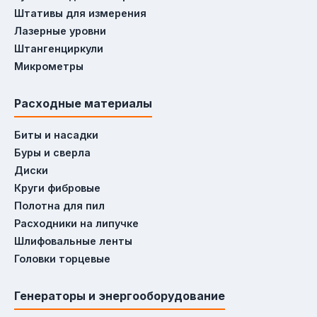
Штативы для измерения
Лазерные уровни
Частые вопросы
Штангенциркули
Микрометры
Чем отличается электроинструмент
от ручного?
Расходные материалы
Электроинструмент (дрель, перфоратор)
Биты и насадки
работает от сети или аккумулятора и даёт
Буры и сверла
высокую скорость/мощность. Ручной
Диски
инструмент (отвёртка, молоток) не
Круги фибровые
требует питания, подходит для точных
Полотна для пил
работ и мелкого ремонта.
Расходники на липучке
Шлифовальные ленты
Головки торцевые
Что выбрать для сварки в гараже?
Для бытовых задач (ремонт кузова, ворота)
Генераторы и энергооборудование
достаточно инверторного сварочного