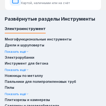
Картой, наличными или на счёт
(навесные, врезные) завершают перечень — для
фиксации дверей и ворот.
Развёрнутые разделы Инструменты
Электроинструмент
Сценарии применения
Для строительства дома: электроинструмент
Многофункциональные инструменты
(перфоратор для штроб, болгарка для резки
Дрели и шуруповерты
арматуры) + ручной инструмент (ключи для
Показать ещё
сборки опалубки) + сварочное оборудование
Электрорубанки
Инструмент для бетона
(для ворот и заборов). Для автосервиса:
компрессорное и пневмооборудование
Показать ещё
Ножницы по металлу
(пневмогайковёрты) + измерительный
Паяльники для полипропиленовых труб
инструмент (штангенциркуль) + ящики и
Пилы
органайзеры для хранения головок. Для дачи:
Показать ещё
генераторы (резервное питание), мойки
Плиткорезы и камнерезы
высокого давления (чистка дорожек), фонари и
Степлеры и гвоздезабиватели