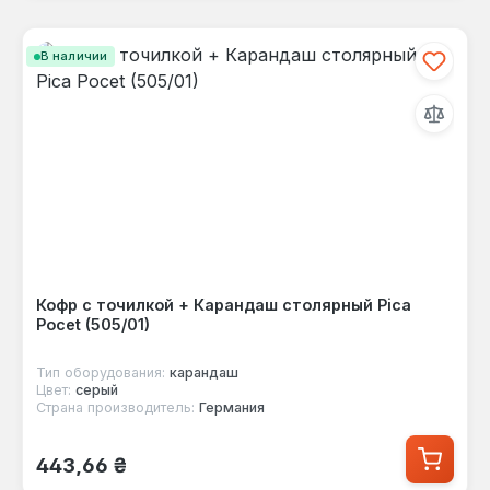
В наличии
Кофр с точилкой + Карандаш столярный Pica
Pocet (505/01)
Тип оборудования:
карандаш
Цвет:
серый
Страна производитель:
Германия
Обычная цена:
443,66 ₴