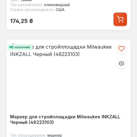
Тип наконечника:
клиновидный
Страна производитель:
США
Обычная цена:
174,25 ₴
В наличии
Маркер для стройплощадки Milwaukee INKZALL
Черный (48223103)
Тип оборудования:
маркер