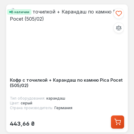
В наличии
Кофр с точилкой + Карандаш по камню Pica Pocet
(505/02)
Тип оборудования:
карандаш
Цвет:
серый
Страна производитель:
Германия
Обычная цена:
443,66 ₴