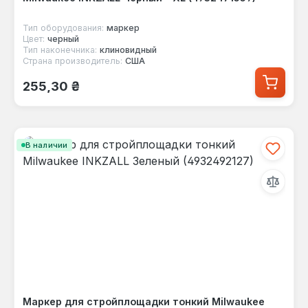
Тип оборудования:
маркер
Цвет:
черный
Тип наконечника:
клиновидный
Страна производитель:
США
Обычная цена:
255,30 ₴
В наличии
Маркер для стройплощадки тонкий Milwaukee