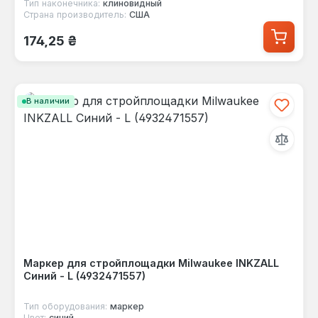
Тип наконечника:
клиновидный
Страна производитель:
США
Обычная цена:
174,25 ₴
В наличии
Маркер для стройплощадки Milwaukee INKZALL
Синий - L (4932471557)
Тип оборудования:
маркер
Цвет:
синий