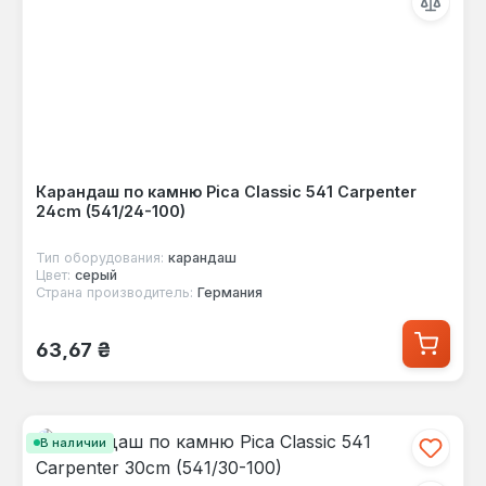
Карандаш по камню Pica Classic 541 Carpenter
24cm (541/24-100)
Тип оборудования:
карандаш
Цвет:
серый
Страна производитель:
Германия
Обычная цена:
63,67 ₴
В наличии