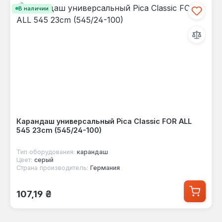
В наличии
Карандаш универсальный Pica Classic FOR ALL
545 23cm (545/24-100)
Тип оборудования:
карандаш
Цвет:
серый
Страна производитель:
Германия
Обычная цена:
107,19 ₴