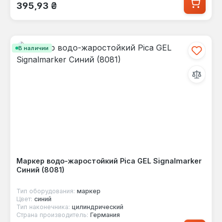
Обычная цена:
395,93 ₴
В наличии
Маркер водо-жаростойкий Pica GEL Signalmarker
Синий (8081)
Тип оборудования:
маркер
Цвет:
синий
Тип наконечника:
цилиндрический
Страна производитель:
Германия