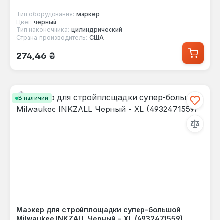
Тип оборудования:
маркер
Цвет:
черный
Тип наконечника:
цилиндрический
Страна производитель:
США
Обычная цена:
274,46 ₴
В наличии
Маркер для стройплощадки супер-большой
Milwaukee INKZALL Черный - XL (4932471559)