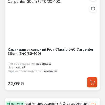
Карандаш столярный Pica Classic 540 Carpenter
30cm (540/30-100)
Тип оборудования:
карандаш
Цвет:
серый
Страна производитель:
Германия
Обычная цена:
72,09 ₴
В наличии