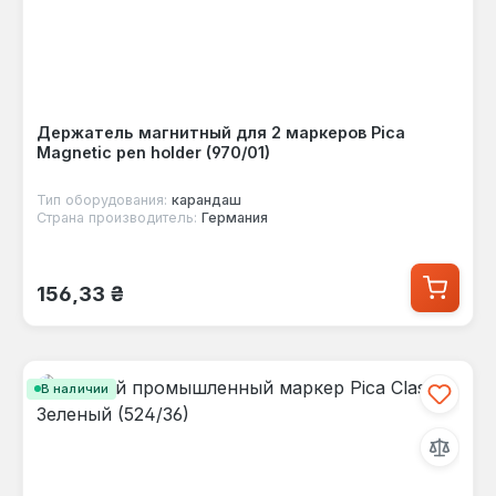
Держатель магнитный для 2 маркеров Pica
Magnetic pen holder (970/01)
Тип оборудования:
карандаш
Страна производитель:
Германия
Обычная цена:
156,33 ₴
В наличии