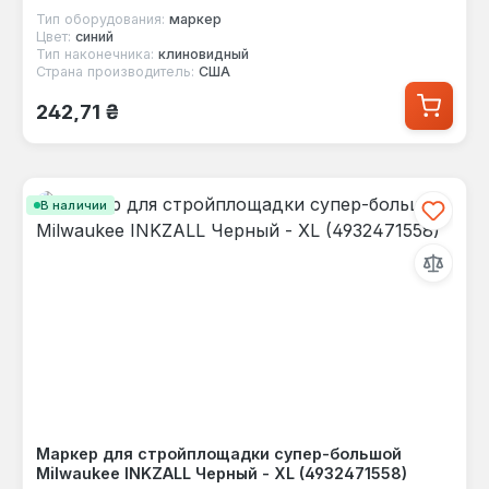
Тип оборудования:
маркер
Цвет:
синий
Тип наконечника:
клиновидный
Страна производитель:
США
Обычная цена:
242,71 ₴
В наличии
Маркер для стройплощадки супер-большой
Milwaukee INKZALL Черный - XL (4932471558)