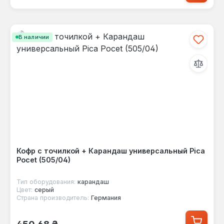
В наличии
Кофр с точилкой + Карандаш универсальный Pica
Pocet (505/04)
Тип оборудования:
карандаш
Цвет:
серый
Страна производитель:
Германия
Обычная цена:
450,68 ₴