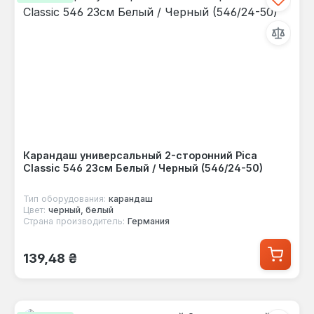
Карандаш универсальный 2-сторонний Pica
Classic 546 23см Белый / Черный (546/24-50)
Тип оборудования:
карандаш
Цвет:
черный, белый
Страна производитель:
Германия
Обычная цена:
139,48 ₴