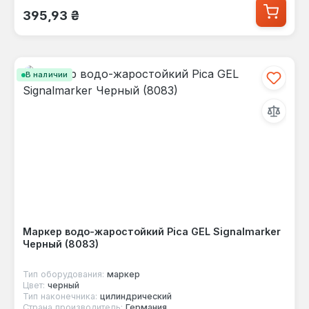
Обычная цена:
395,93 ₴
В наличии
Маркер водо-жаростойкий Pica GEL Signalmarker
Черный (8083)
Тип оборудования:
маркер
Цвет:
черный
Тип наконечника:
цилиндрический
Страна производитель:
Германия