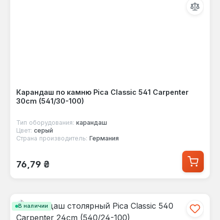
Карандаш по камню Pica Classic 541 Carpenter
30cm (541/30-100)
Тип оборудования:
карандаш
Цвет:
серый
Страна производитель:
Германия
Обычная цена:
76,79 ₴
В наличии