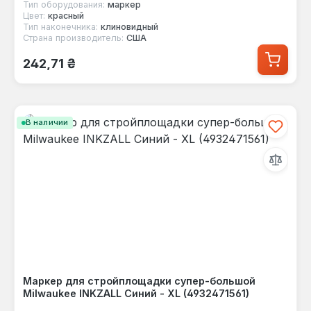
Тип оборудования:
маркер
Цвет:
красный
Тип наконечника:
клиновидный
Страна производитель:
США
Обычная цена:
242,71 ₴
В наличии
Маркер для стройплощадки супер-большой
Milwaukee INKZALL Синий - XL (4932471561)