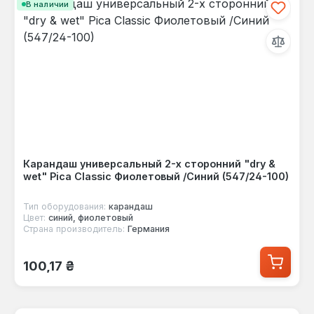
В наличии
Карандаш универсальный 2-х сторонний "dry &
wet" Pica Classic Фиолетовый /Синий (547/24-100)
Тип оборудования:
карандаш
Цвет:
синий, фиолетовый
Страна производитель:
Германия
Обычная цена:
100,17 ₴