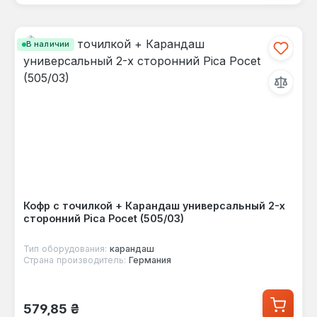
В наличии
Кофр с точилкой + Карандаш универсальный 2-х
сторонний Pica Pocet (505/03)
Тип оборудования:
карандаш
Страна производитель:
Германия
Обычная цена:
579,85 ₴