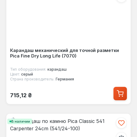
Карандаш механический для точной разметки
Pica Fine Dry Long Life (7070)
Тип оборудования:
карандаш
Цвет:
серый
Страна производитель:
Германия
Обычная цена:
715,12 ₴
В наличии