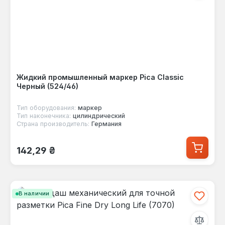
Жидкий промышленный маркер Pica Classic
Черный (524/46)
Тип оборудования:
маркер
Тип наконечника:
цилиндрический
Страна производитель:
Германия
Обычная цена:
142,29 ₴
В наличии