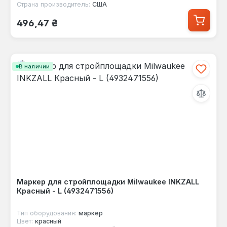
Страна производитель:
США
Обычная цена:
496,47 ₴
В наличии
Маркер для стройплощадки Milwaukee INKZALL
Красный - L (4932471556)
Тип оборудования:
маркер
Цвет:
красный