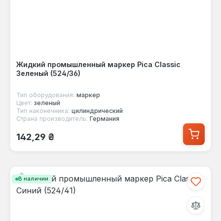
Жидкий промышленный маркер Pica Classic
Зеленый (524/36)
Тип оборудования:
маркер
Цвет:
зеленый
Тип наконечника:
цилиндрический
Страна производитель:
Германия
Обычная цена:
142,29 ₴
В наличии