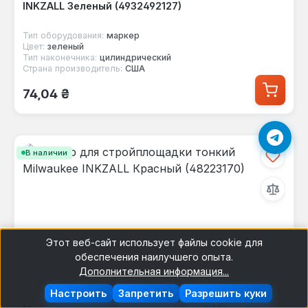
INKZALL Зеленый (4932492127)
Тип оборудования:
маркер
Цвет:
зеленый
Тип наконечника:
цилиндрический
Страна производитель:
США
Обычная цена:
74,04 ₴
В наличии
Этот веб-сайт использует файлы cookie для
обеспечения наилучшего опыта.
Дополнительная информация...
Настроить
Запретить
Разрешить куки