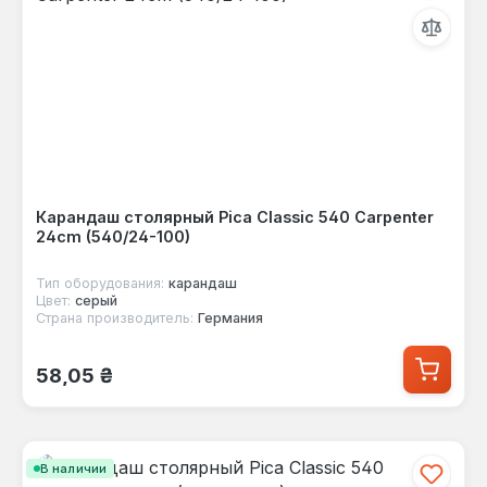
Карандаш столярный Pica Classic 540 Carpenter
24cm (540/24-100)
Тип оборудования:
карандаш
Цвет:
серый
Страна производитель:
Германия
Обычная цена:
58,05 ₴
В наличии