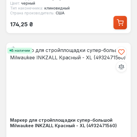
Цвет:
черный
Тип наконечника:
клиновидный
Страна производитель:
США
Обычная цена:
174,25 ₴
В наличии
Маркер для стройплощадки супер-большой
Milwaukee INKZALL Красный - XL (4932471560)