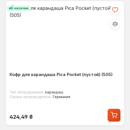
В наличии
Кофр для карандаша Pica Pocket (пустой) (505)
Тип оборудования:
карандаш
Страна производитель:
Германия
Обычная цена:
424,49 ₴