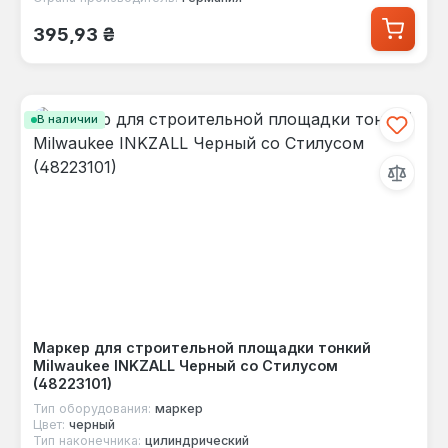
Обычная цена:
395,93 ₴
В наличии
Маркер для строительной площадки тонкий
Milwaukee INKZALL Черный со Стилусом
(48223101)
Тип оборудования:
маркер
Цвет:
черный
Тип наконечника:
цилиндрический