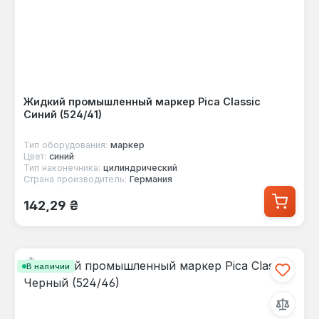
Жидкий промышленный маркер Pica Classic
Синий (524/41)
Тип оборудования:
маркер
Цвет:
синий
Тип наконечника:
цилиндрический
Страна производитель:
Германия
Обычная цена:
142,29 ₴
В наличии