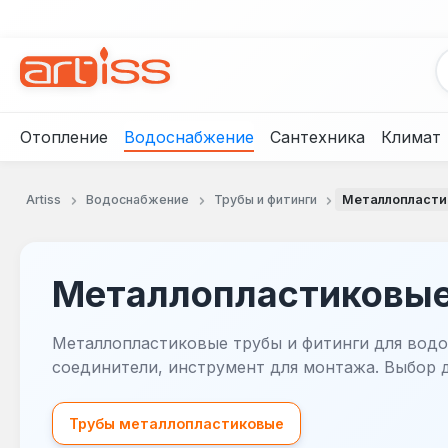
рейти к основному содержанию
Перейти к поиску
Перейти к основной навигации
Отопление
Водоснабжение
Сантехника
Климат
Artiss
Водоснабжение
Трубы и фитинги
Металлопласти
Металлопластиковые
Металлопластиковые трубы и фитинги для водо
соединители, инструмент для монтажа. Выбор д
Трубы металлопластиковые