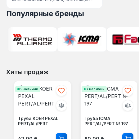
алюминиевой сердцевины и слоёв
Популярные бренды
сшитого полиэ…
Хиты продаж
Пропустить галерею продуктов
В наличии
В наличии
Труба KOER PEXAL
Труба ICMA
PERT/AL/PERT
PERT/AL/PERT № 197
Обычная цена:
Обычная цена:
42,00 ₴
80,00 ₴