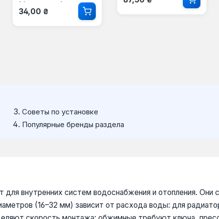
(бесшовная)
Обычная цена:
34,00 ₴
Советы по установке
Популярные бренды раздела
 для внутренних систем водоснабжения и отопления. Они с
аметров (16–32 мм) зависит от расхода воды: для радиато
ределяют скорость монтажа: обжимные требуют ключа, пресс