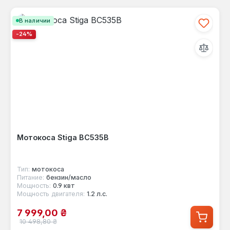
В наличии
-24%
Мотокоса Stiga BC535B
Тип:
мотокоса
Питание:
бензин/масло
Мощность:
0.9 квт
Мощность двигателя:
1.2 л.с.
Цена продажи:
7 999,00 ₴
Обычная цена:
10 498,80 ₴