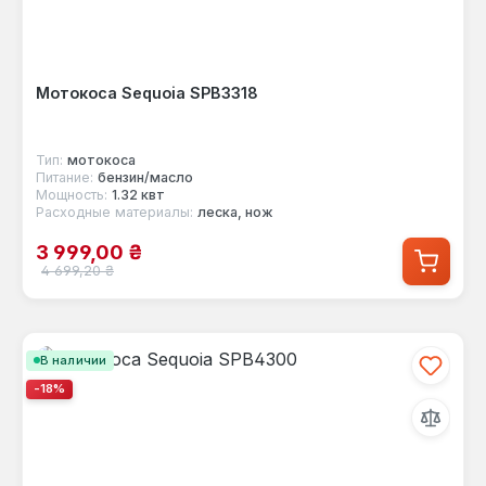
Мотокоса Sequoia SPB3318
Тип:
мотокоса
Питание:
бензин/масло
Мощность:
1.32 квт
Расходные материалы:
леска, нож
Цена продажи:
3 999,00 ₴
Обычная цена:
4 699,20 ₴
В наличии
-18%