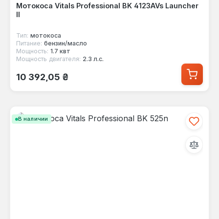
Мотокоса Vitals Professional BK 4123AVs Launcher
II
Тип:
мотокоса
Питание:
бензин/масло
Мощность:
1.7 квт
Мощность двигателя:
2.3 л.с.
Обычная цена:
10 392,05 ₴
В наличии