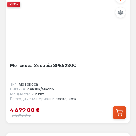
-13%
Мотокоса Sequoia SPB5230C
Тип:
мотокоса
Питание:
бензин/масло
Мощность:
2.2 квт
Расходные материалы:
леска, нож
Цена продажи:
4 699,00 ₴
Обычная цена:
5 399,19 ₴