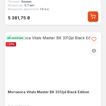
Питание:
бензин
Мощность:
0.7 квт
Мощность двигателя:
1.0 л.с.
Обычная цена:
5 381,75 ₴
В наличии
-17%
Мотокоса Vitals Master BK 3312jd Black Edition