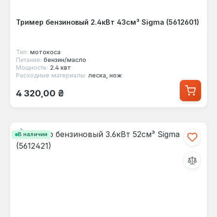
Тример бензиновый 2.4кВт 43см³ Sigma (5612601)
Тип:
мотокоса
Питание:
бензин/масло
Мощность:
2.4 квт
Расходные материалы:
леска, нож
Обычная цена:
4 320,00 ₴
В наличии