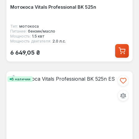
Мотокоса Vitals Professional BK 525n
Тип:
мотокоса
Питание:
бензин/масло
Мощность:
1.5 квт
Мощность двигателя:
2.0 л.с.
Обычная цена:
6 649,05 ₴
В наличии