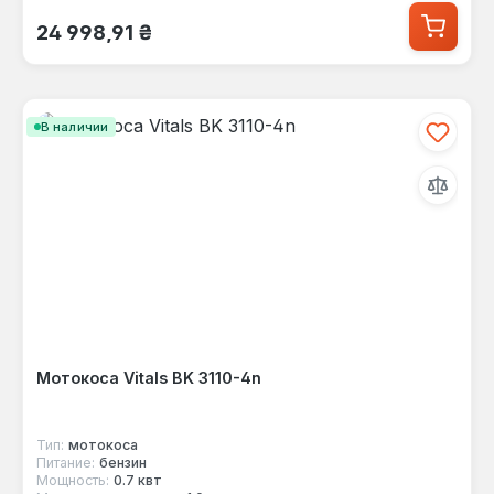
Обычная цена:
24 998,91 ₴
В наличии
Мотокоса Vitals BK 3110-4n
Тип:
мотокоса
Питание:
бензин
Мощность:
0.7 квт