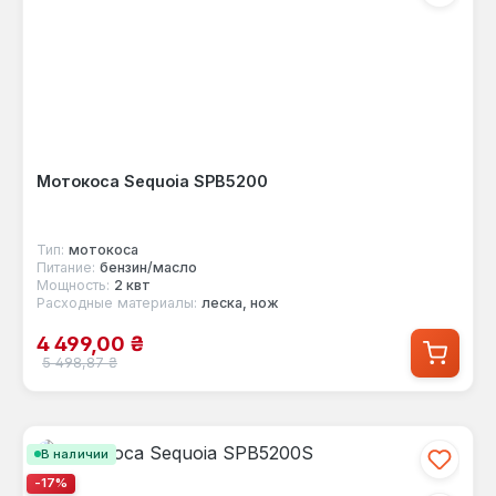
Мотокоса Sequoia SPB5200
Тип:
мотокоса
Питание:
бензин/масло
Мощность:
2 квт
Расходные материалы:
леска, нож
Цена продажи:
4 499,00 ₴
Обычная цена:
5 498,87 ₴
В наличии
-17%