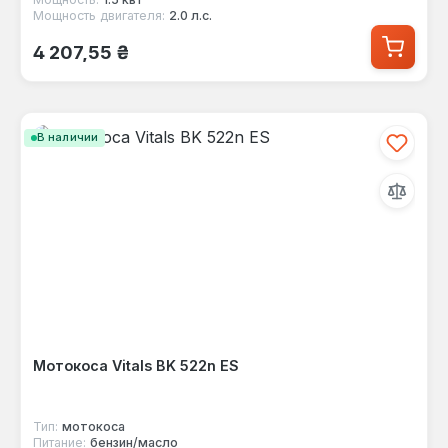
Мощность двигателя:
2.0 л.с.
Обычная цена:
4 207,55 ₴
В наличии
Мотокоса Vitals BK 522n ES
Тип:
мотокоса
Питание:
бензин/масло