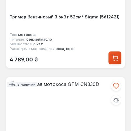
Тример бензиновый 3.6кВт 52см³ Sigma (5612421)
Тип:
мотокоса
Питание:
бензин/масло
Мощность:
3.6 квт
Расходные материалы:
леска, нож
Обычная цена:
4 789,00 ₴
Нет в наличии