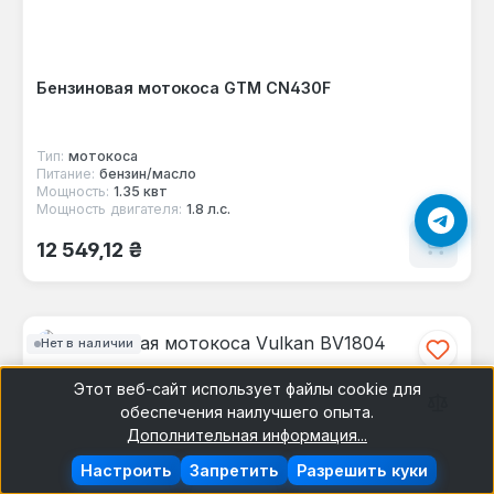
Бензиновая мотокоса GTM CN430F
Тип:
мотокоса
Питание:
бензин/масло
Мощность:
1.35 квт
Мощность двигателя:
1.8 л.с.
Обычная цена:
12 549,12 ₴
Нет в наличии
Этот веб-сайт использует файлы cookie для
обеспечения наилучшего опыта.
Дополнительная информация...
Настроить
Запретить
Разрешить куки