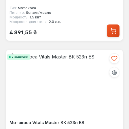
Тип:
мотокоса
Питание:
бензин/масло
Мощность:
1.5 квт
Мощность двигателя:
2.0 л.с.
Обычная цена:
4 891,55 ₴
В наличии
Мотокоса Vitals Master BK 523n ES