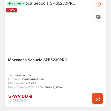
В наличии
-13%
Мотокоса Sequoia SPB5230PRO
Тип:
мотокоса
Питание:
бензин/масло
Мощность:
2.2 квт
Расходные материалы:
леска, нож
Цена продажи:
5 499,00 ₴
Обычная цена:
6 298,98 ₴