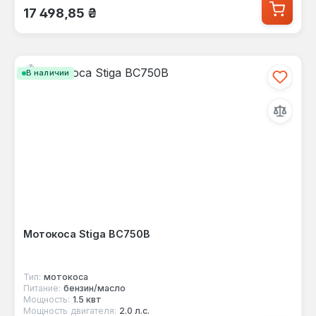
Обычная цена:
17 498,85 ₴
В наличии
Мотокоса Stiga BC750B
Тип:
мотокоса
Питание:
бензин/масло
Мощность:
1.5 квт
Мощность двигателя:
2.0 л.с.