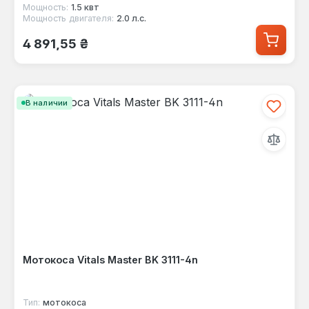
Мощность:
1.5 квт
Мощность двигателя:
2.0 л.с.
Обычная цена:
4 891,55 ₴
В наличии
Мотокоса Vitals Master BK 3111-4n
Тип:
мотокоса