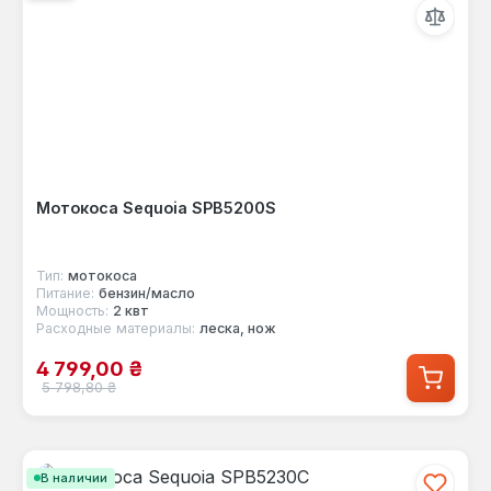
Мотокоса Sequoia SPB5200S
Тип:
мотокоса
Питание:
бензин/масло
Мощность:
2 квт
Расходные материалы:
леска, нож
Цена продажи:
4 799,00 ₴
Обычная цена:
5 798,80 ₴
В наличии