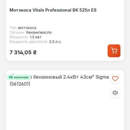
Мотокоса Vitals Professional BK 525n ES
Тип:
мотокоса
Питание:
бензин/масло
Мощность:
1.5 квт
Мощность двигателя:
2.0 л.с.
Обычная цена:
7 314,05 ₴
В наличии