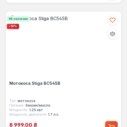
В наличии
-18%
Мотокоса Stiga BC545B
Тип:
мотокоса
Питание:
бензин/масло
Мощность:
1.25 квт
Мощность двигателя:
1.7 л.с.
Цена продажи:
8 999,00 ₴