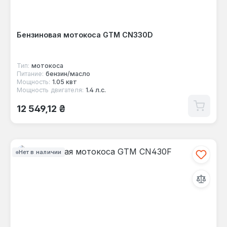
Бензиновая мотокоса GTM CN330D
Тип:
мотокоса
Питание:
бензин/масло
Мощность:
1.05 квт
Мощность двигателя:
1.4 л.с.
Обычная цена:
12 549,12 ₴
Нет в наличии