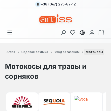
+38 (067) 295-89-12
Перейти к основному содержанию
У вас есть товары
В к
Artiss
Садовая техника
Уход за газоном
Мотокосы
Мотокосы для травы и
сорняков