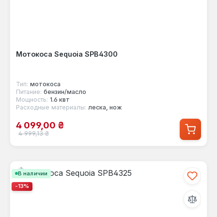
Мотокоса Sequoia SPB4300
Тип:
мотокоса
Питание:
бензин/масло
Мощность:
1.6 квт
Расходные материалы:
леска, нож
Цена продажи:
4 099,00 ₴
Обычная цена:
4 999,13 ₴
В наличии
-13%