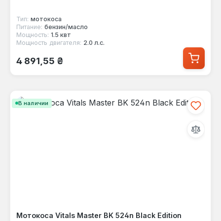
Тип:
мотокоса
Питание:
бензин/масло
Мощность:
1.5 квт
Мощность двигателя:
2.0 л.с.
Обычная цена:
4 891,55 ₴
В наличии
Мотокоса Vitals Master BK 524n Black Edition