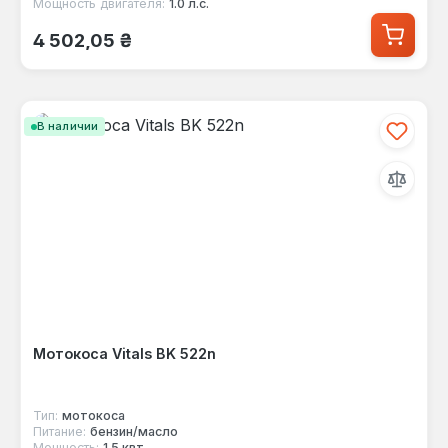
Мощность двигателя:
1.0 л.с.
Обычная цена:
4 502,05 ₴
В наличии
Мотокоса Vitals BK 522n
Тип:
мотокоса
Питание:
бензин/масло
Мощность:
1.5 квт