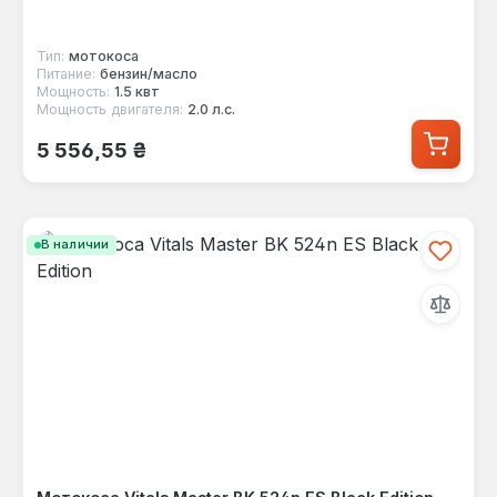
Тип:
мотокоса
Питание:
бензин/масло
Мощность:
1.5 квт
Мощность двигателя:
2.0 л.с.
Обычная цена:
5 556,55 ₴
В наличии