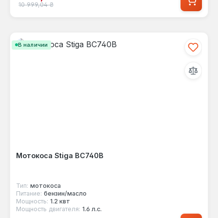
Обычная цена:
10 999,04 ₴
В наличии
Мотокоса Stiga BC740B
Тип:
мотокоса
Питание:
бензин/масло
Мощность:
1.2 квт
Мощность двигателя:
1.6 л.с.