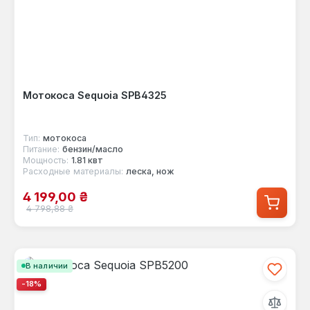
Мотокоса Sequoia SPB4325
Тип:
мотокоса
Питание:
бензин/масло
Мощность:
1.81 квт
Расходные материалы:
леска, нож
Цена продажи:
4 199,00 ₴
Обычная цена:
4 798,88 ₴
В наличии
-18%