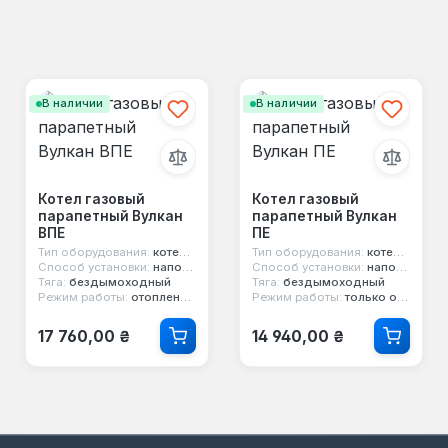
В наличии
В наличии
Котел газовый
Котел газовый
парапетный Вулкан
парапетный Вулкан
ВПЕ
ПЕ
Тип оборудования:
котел парапетный
Тип оборудования:
котел парапетный
Способ установки:
напольный
Способ установки:
напольный
Тяга:
бездымоходный
Тяга:
бездымоходный
Режим работы:
отопление и горячая вода
Режим работы:
только отопление
Обычная цена:
Обычная цена:
17 760,00 ₴
14 940,00 ₴