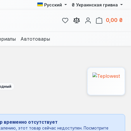
₴
Русский
Украинская гривна
У вас есть товары из спис
В к
0,00 ₴
ериалы
Автотовары
одный
р временно отсутствует
алению, этот товар сейчас недоступен. Посмотрите