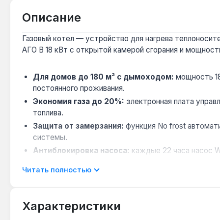
Описание
Газовый котел — устройство для нагрева теплоносите
АГО В 18 кВт с открытой камерой сгорания и мощность
Для домов до 180 м² с дымоходом:
мощность 18
постоянного проживания.
Экономия газа до 20%:
электронная плата управ
топлива.
Защита от замерзания:
функция No frost автомат
системы.
Антиблокировка насоса:
каждые 22 часа насос W
Самодиагностика с кодами ошибок:
при неиспр
Читать полностью
Расширительный бак 6 л:
компенсирует расширен
Характеристики
Модель подходит для автономного отопления частных
котел может работать с низкотемпературными контура