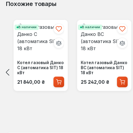
Похожие товары
Пропустить галерею продуктов
В наличии
В наличии
Котел газовый Данко
Котел газовый Данко
С (автоматика SIT) 18
ВС (автоматика SIT)
кВт
18 кВт
Обычная цена:
Обычная цена:
21 840,00 ₴
25 242,00 ₴