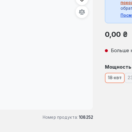
похо
обрат
Посм
Обычная це
0,00 ₴
Больше 
Выберите
Мощность
18 квт
2
(В насто
Номер продукта:
108252