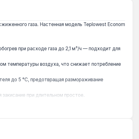
 сжиженного газа. Настенная модель Teplowest Econom
огрев при расходе газа до 2,1 м³/ч — подходит для
ром температуры воздуха, что снижает потребление
теля до 5 °C, предотвращая размораживание
я закисание при длительном простое.
ие и ремонт.
теме отопления.
лагодаря минимальной тепловой мощности 9 кВт
. Гарантия 3 года, доставка по Украине.