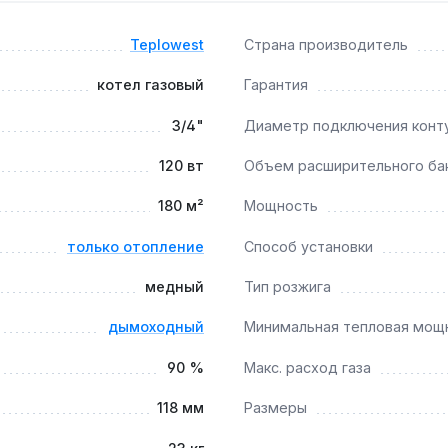
Teplowest
Страна производитель
да?
котел газовый
Гарантия
ет подключения к дымоходу диаметром 118 мм для отвода п
3/4"
Диаметр подключения конт
120 вт
Объем расширительного ба
ная промывка медного теплообменника — это сохраняет КП
180 м²
Мощность
только отопление
Способ установки
медный
Тип розжига
дымоходный
Минимальная тепловая мощ
90 %
Макс. расход газа
118 мм
Размеры