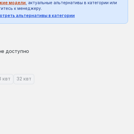
жие модели
, актуальные альтернативы в категории или
итесь к менеджеру.
отреть альтернативы в категории
на:
не доступно
3 квт
32 квт
ящее время эта опция недоступна.)
(В настоящее время эта опция недоступна.)
(В настоящее время эта опция недоступна.)