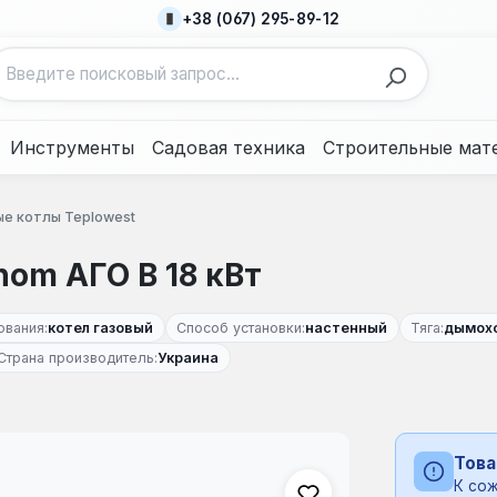
+38 (067) 295-89-12
Инструменты
Садовая техника
Строительные мат
ые котлы Teplowest
nom АГО В 18 кВт
ования:
котел газовый
Способ установки:
настенный
Тяга:
дымох
Страна производитель:
Украина
Това
К сож