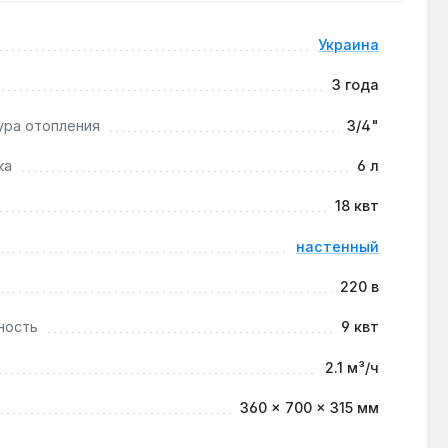
Украина
3 года
родуктов сгорания.
ура отопления
3/4"
ка
6 л
Д 90% и предотвращает перегрев.
18 квт
настенный
220 в
ность
9 квт
2.1 м³/ч
360 × 700 × 315 мм