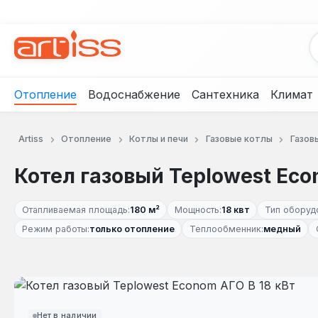
рейти к основному содержанию
Перейти к поиску
Перейти к основной навигации
Отопление
Водоснабжение
Сантехника
Климат
Artiss
Отопление
Котлы и печи
Газовые котлы
Газов
Котел газовый Teplowest Eco
Отапливаемая площадь:
180 м²
Мощность:
18 квт
Тип оборуд
Режим работы:
только отопление
Теплообменник:
медный
Пропустить галерею изображений
Нет в наличии