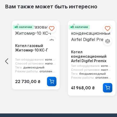
Вам также может быть интересно
Пропустить галерею продуктов
В наличии
В наличии
Котел газовый
Житомир-10 КС-Г
Котел
конденсационный
Тип оборудования:
котел газовый
Airfel Digifel Premix
Способ установки:
напольный
Тип оборудования:
котел конденсационный
Тяга:
дымоходный
Способ установки:
настенный
Режим работы:
отопление и горячая вода
Тяга:
бездымоходный
Режим работы:
отопление и горячая вода
Обычная цена:
22 730,00 ₴
Обычная цена:
41 968,00 ₴