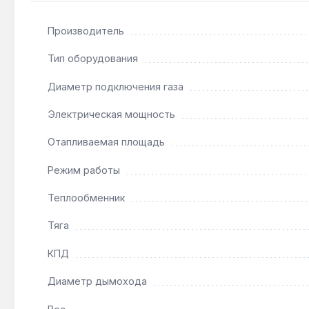
Производитель
Подходит ли котел для помещений без дымохо
Тип оборудования
Нет — модель с открытой камерой сгорания требу
Диаметр подключения газа
Как часто нужно обслуживать теплообменник?
Электрическая мощность
При жёсткой воде (>7 °dH) рекомендована ежегод
Отапливаемая площадь
Режим работы
Теплообменник
Тяга
КПД
Диаметр дымохода