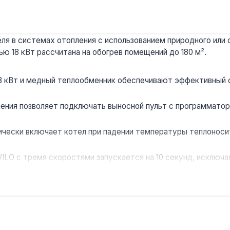
ля в системах отопления с использованием природного или
ю 18 кВт рассчитана на обогрев помещений до 180 м².
 кВт и медный теплообменник обеспечивают эффективный об
ления позволяет подключать выносной пульт с программато
ически включает котел при падении температуры теплоноси
ILO с тремя скоростями запускается на 10 секунд, исключа
авности на дисплей выводится код, упрощающий обслуживан
ие теплоносителя, поддерживая стабильное давление в сис
 домов, квартир или офисов с подключением к дымоходу. Б
ми, включая систему «тёплый пол». Производство — Украина