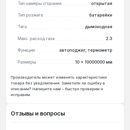
Тип камеры сгорания
открытая
Тип розжига
батарейки
Подходит ли для дома без дымохода?
Нет — модель с открытой камерой сгорания
Тяга
дымоходная
требует естественной тяги через дымоход
диаметром 110 мм, иначе продукты сгорания
Макс. расход газа
2.3
не удаляются.
Функции
автоподжиг, термометр
Размеры
10 × 10000000 мм
Как часто менять батарейки?
При среднем использовании (1-2 часа в день)
Производитель может изменять характеристики
батареек хватает на 6-12 месяцев — замена
товара без уведомления. Заметили ли ошибку в
простая, без вызова мастера.
описании? Напишите нам – быстро проверим и
исправим.
Отзывы и вопросы