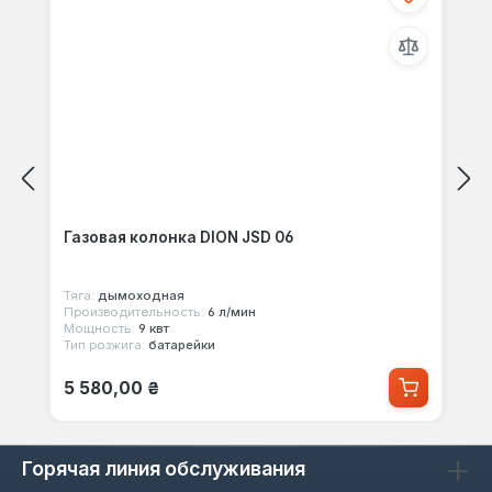
Газовая колонка DION JSD 06
Тяга:
дымоходная
Производительность:
6 л/мин
Мощность:
9 квт
Тип розжига:
батарейки
Обычная цена:
5 580,00 ₴
Горячая линия обслуживания