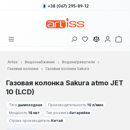
+38 (067) 295-89-12
Перейти к основному содержанию
У вас есть товары
В к
Artiss
Водоснабжение
Водонагреватели
Газовые колонки
Газовые колонки Sakura
Газовая колонка Sakura atmo JET
10 (LCD)
Тяга:
дымоходная
Производительность:
10 л/мин
Мощность:
18 квт
Тип розжига:
батарейки
Страна производитель:
Китай