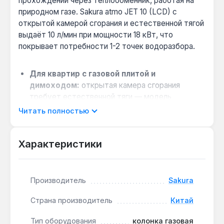
прохождении через теплообменник, работая на
природном газе. Sakura atmo JET 10 (LCD) с
открытой камерой сгорания и естественной тягой
выдаёт 10 л/мин при мощности 18 кВт, что
покрывает потребности 1-2 точек водоразбора.
Для квартир с газовой плитой и
димоходом:
открытая камера сгорания
требует естественной тяги — модель
подходит для помещений с дымоходом
Читать полностью
диаметром 110 мм, что типично для
многоэтажных домов.
Характеристики
Энергонезависимость при отключении
света:
авторозжиг работает от двух батареек
1,5 В, поэтому колонка функционирует даже
при отсутствии электричества — актуально
Производитель
Sakura
для дач и регионов с нестабильной сетью.
Страна производитель
Китай
Медный теплообменник и горелка из
нержавеющей стали:
медь обеспечивает
Тип оборудования
колонка газовая