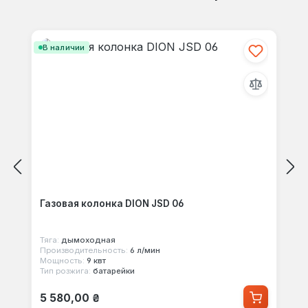
Отзывов не найдено. Делитесь
Пропустить галерею продуктов
своими мыслями с другими.
В наличии
Газовая колонка DION JSD 06
Тяга:
дымоходная
Производительность:
6 л/мин
Мощность:
9 квт
Тип розжига:
батарейки
Обычная цена:
5 580,00 ₴