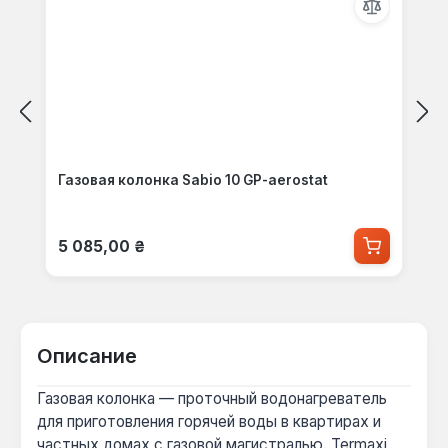
Газовая колонка Sabio 10 GP-aerostat
Обычная цена:
5 085,00 ₴
Описание
Газовая колонка — проточный водонагреватель
для приготовления горячей воды в квартирах и
частных домах с газовой магистралью. Termaxi