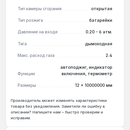
на выходе. Производство — Китай. Гарантия 1 год,
Тип камеры сгорания
открытая
доставка по Украине.
Тип розжига
батарейки
Подходит ли для дома с двумя ванными?
Давление на входе
0.20 - 6 атм.
Да — производительность 12 л/мин и
мощность 24 кВт обеспечивают нагрев воды
Тяга
дымоходная
для одного душа и кухонной мойки
Макс. расход газа
2.4
одновременно, но для двух ванн потребуется
модель с производительностью от 16 л/мин.
автоподжиг, индикатор
Функции
включения, термометр
Как часто нужно чистить теплообменник?
Размеры
12 × 10000000 мм
При жёсткой воде (более 7 °dH)
рекомендуется промывка медного
Производитель может изменять характеристики
теплообменника раз в 1-2 года — это
товара без уведомления. Заметили ли ошибку в
предотвращает снижение КПД и продлевает
описании? Напишите нам – быстро проверим и
срок службы.
исправим.