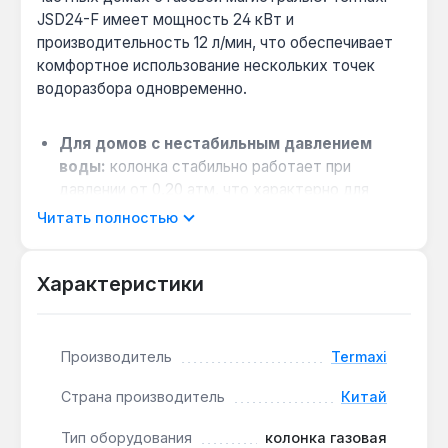
JSD24-F имеет мощность 24 кВт и
производительность 12 л/мин, что обеспечивает
комфортное использование нескольких точек
водоразбора одновременно.
Для домов с нестабильным давлением
воды:
колонка стабильно работает при
давлении от 0,20 атм, что характерно для
верхних этажей многоквартирных домов — не
Читать полностью
требуется дополнительный насос.
Экономия газа в тёплый сезон:
Характеристики
переключатель «Зима/Лето» позволяет
снизить расход топлива до 25% летом, когда
нагрев воды требуется меньше — полезно для
снижения счетов.
Производитель
Termaxi
Безопасность при эксплуатации:
ионный
Страна производитель
Китай
контроль пламени, защита от перегрева и
отсутствия тяги — система автоматически
Тип оборудования
колонка газовая