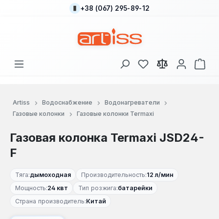
+38 (067) 295-89-12
Перейти к основному содержанию
У вас есть товары
В к
Artiss
Водоснабжение
Водонагреватели
Газовые колонки
Газовые колонки Termaxi
Газовая колонка Termaxi JSD24-
F
Тяга:
дымоходная
Производительность:
12 л/мин
Мощность:
24 квт
Тип розжига:
батарейки
Страна производитель:
Китай