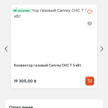
Пропустить галерею продуктов
В наличии
Конвектор газовый Canrey CHC T 5 кВт
Обычная цена:
19 305,00 ₴
Описание