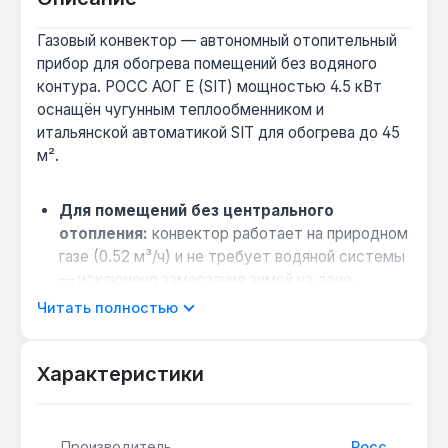
Газовый конвектор — автономный отопительный
прибор для обогрева помещений без водяного
контура. РОСС АОГ Е (SIT) мощностью 4.5 кВт
оснащён чугунным теплообменником и
итальянской автоматикой SIT для обогрева до 45
м².
Для помещений без центрального
отопления:
конвектор работает на природном
газе (0.52 м³/ч) и не требует водяной системы
— исключено замерзание зимой на даче.
Выбор между чугунным и стальным
Читать полностью
теплообменником:
чугун Imar (Италия)
служит десятилетиями, дольше сохраняет
Характеристики
тепло после отключения газа, чем стальные
аналоги.
Совместимость с коаксиальным
Производитель
Росс