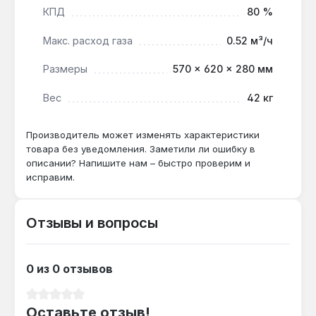
КПД
80 %
Подходит ли для обогрева двух смежных
Макс. расход газа
0.52 м³/ч
комнат?
Размеры
570 × 620 × 280 мм
Да — при открытых дверях конвектор 4.5
кВт прогревает до 45 м² общей площади, но
Вес
42 кг
для изолированных помещений нужен
отдельный прибор.
Производитель может изменять характеристики
товара без уведомления. Заметили ли ошибку в
описании? Напишите нам – быстро проверим и
Можно ли перенастроить на сжиженный
исправим.
газ?
Да — автоматика SIT допускает
перенастройку под баллонный газ, что
Отзывы и вопросы
расширяет применение для домов без
газовой магистрали.
0 из 0 отзывов
Средний рейтинг 0 из 5 звезд
Оставьте отзыв!