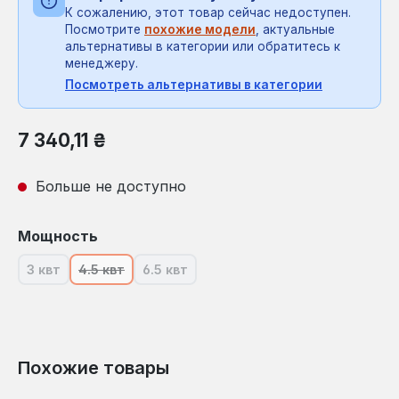
К сожалению, этот товар сейчас недоступен.
Посмотрите
похожие модели
, актуальные
альтернативы в категории или обратитесь к
менеджеру.
Посмотреть альтернативы в категории
Обычная цена:
7 340,11 ₴
Больше не доступно
Выберите
Мощность
3 квт
4.5 квт
6.5 квт
(В настоящее время эта опция недоступна.)
(В настоящее время эта опция недоступна.)
(В настоящее время эта опция недосту
Похожие товары