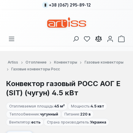
+38 (067) 295-89-12
Перейти к основному содержанию
У вас есть товары
В к
Artiss
Отопление
Конвекторы
Газовые конвекторы
Газовые конвекторы Росс
Конвектор газовый РОСС АОГ Е
(SIT) (чугун) 4.5 кВт
Отапливаемая площадь:
45 м²
Мощность:
4.5 квт
Теплообменник:
чугунный
Питание:
220 в
Вентилятор:
есть
Страна производитель:
Украина