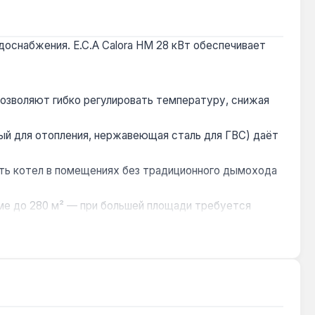
доснабжения. E.C.A Calora HM 28 кВт обеспечивает
позволяют гибко регулировать температуру, снижая
й для отопления, нержавеющая сталь для ГВС) даёт
ать котел в помещениях без традиционного дымохода
ме до 280 м² — при большей площади требуется
ания 220 В (электрическая мощность 150 Вт)
дью до 280 м². Работает на природном и сжиженном