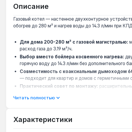
Описание
Газовый котел — настенное двухконтурное устройство
обогрев до 280 м² и нагрев воды до 14.3 л/мин при КП
Для дома 200-280 м² с газовой магистралью:
м
расход газа до 3.19 м³/ч.
Выбор вместо бойлера косвенного нагрева:
дву
горячую воду до 14.3 л/мин без дополнительного ба
Совместимость с коаксиальным дымоходом 6
— подходит для квартир и домов с герметичными 
Практический совет по монтажу:
расширительны
внешний бак.
Читать полностью
Для регионов с перебоями электроэнергии:
фун
исключает ручной перезапуск.
Характеристики
Котел подходит для отопления и ГВС в частных дома
газе. Производство — Турция. Гарантия 5 лет, доставк