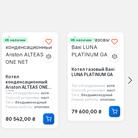
В наличии
В наличии
Котел газовый Baxi
LUNA PLATINUM GA
Котел
конденсационный
Тип оборудования:
котел конденсационный
Ariston ALTEAS ONE
Способ установки:
настенный
NET
Тип оборудования:
котел конденсационный
Тяга:
бездымоходный
Способ установки:
настенный
Режим работы:
отопление и горячая вода
Тяга:
бездымоходный
Режим работы:
отопление и горячая вода
Обычная цена:
79 600,00 ₴
Обычная цена:
80 542,00 ₴