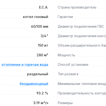
E.C.A.
Страна производитель
котел газовый
Гарантия
дуляция горелки позволяют работать с низкотемпературным
60/100 мм
Диаметр подключения ГВС
3/4"
Диаметр подключения конт
плообменников?
нержавеющая сталь для ГВС) исключают смешивание теплоно
150 вт
Объем расширительного ба
280 м²
Мощность
отопление и горячая вода
Способ установки
 теплообменников — при КПД 93.2% снижение эффективност
раздельный
Тип розжига
бездымоходный
Минимальная тепловая мощ
93.2 %
Производительность контур
3.19 м³/ч
Размеры