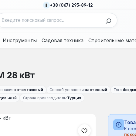
+38 (067) 295-89-12
Инструменты
Садовая техника
Строительные мат
М 28 кВт
ования:
котел газовый
Способ установки:
настенный
Тяга:
безды
дельный
Страна производитель:
Турция
Това
К сож
похо