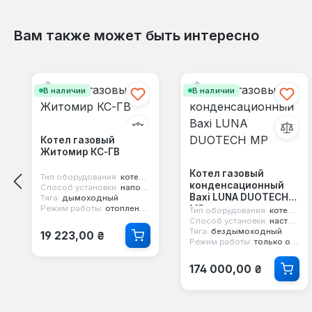
Вам также может быть интересно
Пропустить галерею продуктов
В наличии
В наличии
Котел газовый
Житомир КС-ГВ
Котел газовый
Тип оборудования:
котел газовый
конденсационный
Способ установки:
напольный
Baxi LUNA DUOTECH
Тяга:
дымоходный
MP
Режим работы:
отопление и горячая вода
Тип оборудования:
котел конденсационный
Способ установки:
настенный
Обычная цена:
Тяга:
бездымоходный
19 223,00 ₴
Режим работы:
только отопление
Обычная цена:
174 000,00 ₴