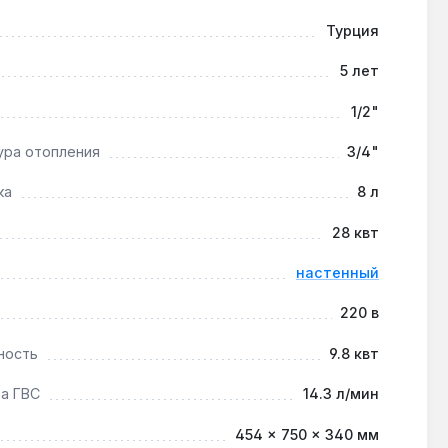
Турция
5 лет
и контурами 35-45 °C через смесительный узел.
1/2"
ура отопления
3/4"
сителя и воды, увеличивая срок службы до 10-12
ка
8 л
28 квт
настенный
и на 5% возможно при пропуске обслуживания.
220 в
ность
9.8 квт
а ГВС
14.3 л/мин
454 × 750 × 340 мм