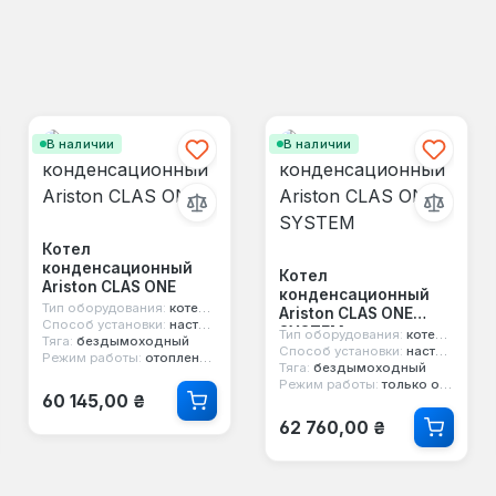
В наличии
В наличии
Котел
конденсационный
Котел
Ariston CLAS ONE
конденсационный
Тип оборудования:
котел конденсационный
Ariston CLAS ONE
Способ установки:
настенный
SYSTEM
Тип оборудования:
котел конденсационный
Тяга:
бездымоходный
Способ установки:
настенный
Режим работы:
отопление и горячая вода
Тяга:
бездымоходный
Режим работы:
только отопление
Обычная цена:
60 145,00 ₴
Обычная цена:
62 760,00 ₴