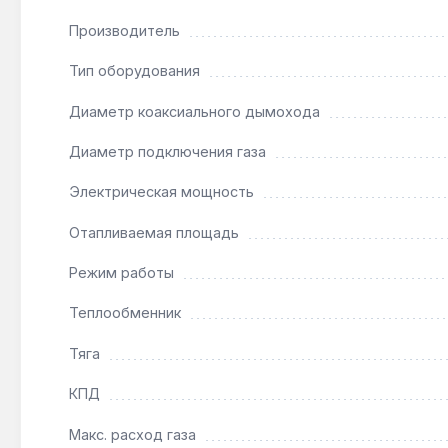
Производитель
Подходит ли для системы «тёплый пол»?
Тип оборудования
Да — минимальная тепловая мощность 9.8 кВт и мо
Диаметр коаксиального дымохода
Диаметр подключения газа
Чем отличается от модели без раздельных те
Раздельные теплообменники (медь для отопления, 
Электрическая мощность
лет при жёсткой воде.
Отапливаемая площадь
Как часто обслуживать?
Режим работы
Рекомендуется ежегодная проверка тяги и чистка
Теплообменник
Тяга
КПД
Макс. расход газа