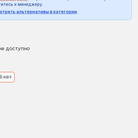
итесь к менеджеру.
отреть альтернативы в категории
на:
не доступно
8 квт
оящее время эта опция недоступна.)
(В настоящее время эта опция недоступна.)