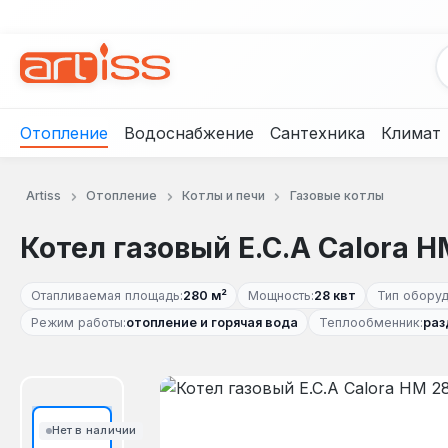
рейти к основному содержанию
Перейти к поиску
Перейти к основной навигации
Отопление
Водоснабжение
Сантехника
Климат
Artiss
Отопление
Котлы и печи
Газовые котлы
Котел газовый E.C.A Calora H
Отапливаемая площадь:
280 м²
Мощность:
28 квт
Тип оборуд
Режим работы:
отопление и горячая вода
Теплообменник:
раз
Пропустить галерею изображений
Нет в наличии