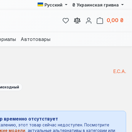
₴
Русский
Украинская гривна
У вас есть товары из спис
В к
0,00 ₴
ериалы
Автотовары
E.C.A.
моходный
р временно отсутствует
алению, этот товар сейчас недоступен. Посмотрите
жие модели
, актуальные альтернативы в категории или