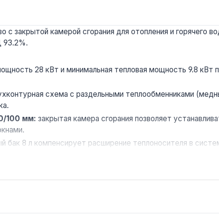
 с закрытой камерой сгорания для отопления и горячего во
Д 93.2%.
ощность 28 кВт и минимальная тепловая мощность 9.8 кВт 
хконтурная схема с раздельными теплообменниками (медны
ка.
0/100 мм:
закрытая камера сгорания позволяет устанавлив
окнами.
й бак 8 л компенсирует расширение теплоносителя в систе
кция автоматического включения после восстановления пит
х, квартирах и небольших коммерческих помещениях площа
а по Украине.