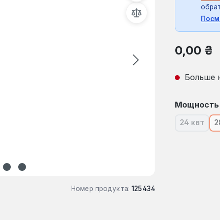
обрат
Посм
Обычная це
0,00 ₴
Больше 
Выберите
Мощность
24 квт
2
(В наст
Номер продукта:
125434