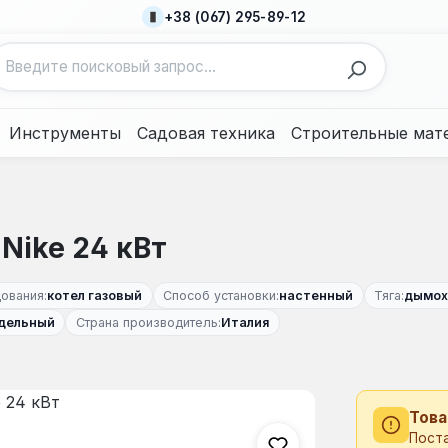
+38 (067) 295-89-12
Инструменты
Садовая техника
Строительные мат
Nike 24 кВт
ования:
котел газовый
Способ установки:
настенный
Тяга:
дымох
дельный
Страна производитель:
Италия
Това
Пост