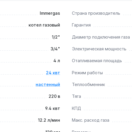
ения и горячего водоснабжения квартир, частных домов и 
Immergas
Страна производитель
Производство — Италия. Гарантия 5 лет, доставка по Украин
котел газовый
Гарантия
1/2"
Диаметр подключения газа
ектронная модуляция пламени позволяют работать с низко
3/4"
Электрическая мощность
4 л
Отапливаемая площадь
?
24 квт
Режим работы
ована ежегодная промывка вторичного теплообменника из 
настенный
Теплообменник
220 в
Тяга
9.4 квт
КПД
ермостата или датчика наружной температуры для погодоза
12.2 л/мин
Макс. расход газа