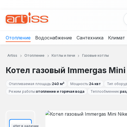
рейти к основному содержанию
Перейти к поиску
Перейти к основной навигации
Отопление
Водоснабжение
Сантехника
Климат
Artiss
Отопление
Котлы и печи
Газовые котлы
Котел газовый Immergas Mini 
Отапливаемая площадь:
240 м²
Мощность:
24 квт
Тип оборуд
Режим работы:
отопление и горячая вода
Теплообменник:
раз
Пропустить галерею изображений
Нет в наличии