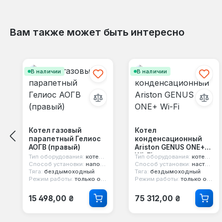
Вам также может быть интересно
Пропустить галерею продуктов
В наличии
В наличии
Котел газовый
Котел
парапетный Гелиос
конденсационный
АОГВ (правый)
Ariston GENUS ONE+
Wi-Fi
Тип оборудования:
котел парапетный
Тип оборудования:
котел конденсационный
Способ установки:
напольный
Способ установки:
настенный
Тяга:
бездымоходный
Тяга:
бездымоходный
Режим работы:
только отопление
Режим работы:
только отопление
Обычная цена:
Обычная цена:
15 498,00 ₴
75 312,00 ₴