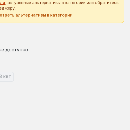
ли
, актуальные альтернативы в категории или обратитесь
еджеру.
отреть альтернативы в категории
на:
не доступно
8 квт
оящее время эта опция недоступна.)
(В настоящее время эта опция недоступна.)