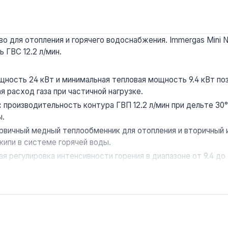
 для отопления и горячего водоснабжения. Immergas Mini N
 ГВС 12.2 л/мин.
щность 24 кВт и минимальная тепловая мощность 9.4 кВт 
 расход газа при частичной нагрузке.
:
производительность контура ГВП 12.2 л/мин при дельте 3
ы.
рвичный медный теплообменник для отопления и вторичный
кипи в системе горячей воды.
 регулировка интенсивности горения в диапазоне от 9.4 до 
носителя.
«Антифриз» активирует насос и розжиг при снижении темпе
срок службы циркуляционного оборудования.
транства:
размеры 440×781×240 мм и вес 26.1 кг позволяют 