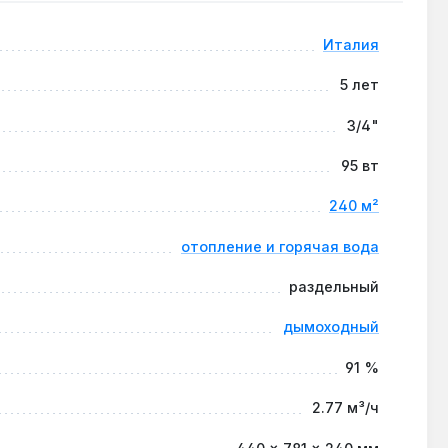
небольших коммерческих объектов с оборудованным
Италия
е.
5 лет
3/4"
температурными контурами 35-45°C через
95 вт
240 м²
отопление и горячая вода
нержавеющей стали — это предотвращает снижение
раздельный
дымоходный
91 %
висимого регулирования, что снижает расход газа
2.77 м³/ч