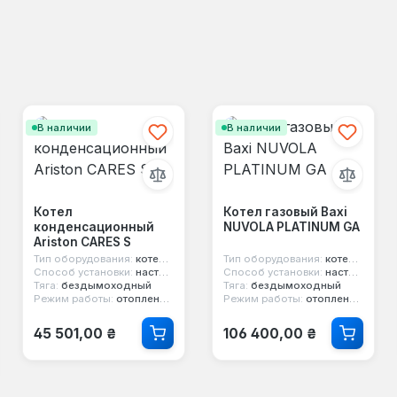
В наличии
В наличии
Котел
Котел газовый Baxi
конденсационный
NUVOLA PLATINUM GA
Ariston CARES S
Тип оборудования:
котел конденсационный
Тип оборудования:
котел конденсационный
Способ установки:
настенный
Способ установки:
настенный
Тяга:
бездымоходный
Тяга:
бездымоходный
Режим работы:
отопление и горячая вода
Режим работы:
отопление и горячая вода
Обычная цена:
Обычная цена:
45 501,00 ₴
106 400,00 ₴