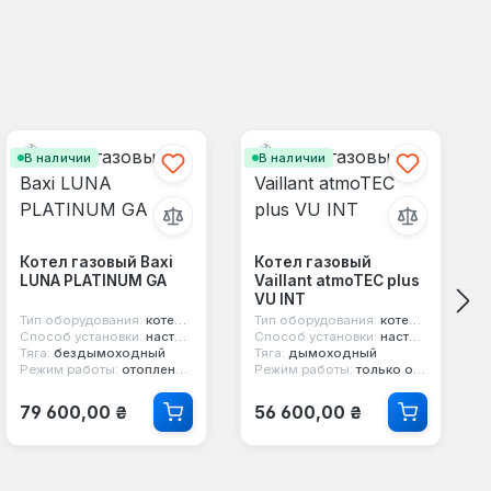
В наличии
В наличии
Котел газовый Baxi
Котел газовый
LUNA PLATINUM GA
Vaillant atmoTEC plus
VU INT
Тип оборудования:
котел конденсационный
Тип оборудования:
котел газовый
Способ установки:
настенный
Способ установки:
настенный
Тяга:
бездымоходный
Тяга:
дымоходный
Режим работы:
отопление и горячая вода
Режим работы:
только отопление
Обычная цена:
Обычная цена:
79 600,00 ₴
56 600,00 ₴