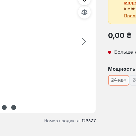
моде
к мен
Посм
Обычная це
0,00 ₴
Больше 
Выберите
Мощность
24 квт
2
(В наст
Номер продукта:
129677