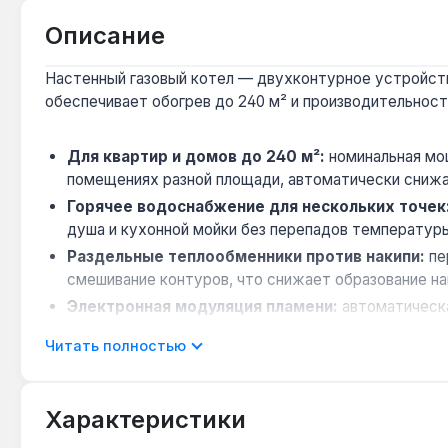
Описание
Настенный газовый котел — двухконтурное устройство
обеспечивает обогрев до 240 м² и производительность
Для квартир и домов до 240 м²:
номинальная мо
помещениях разной площади, автоматически снижая
Горячее водоснабжение для нескольких точек
душа и кухонной мойки без перепадов температур
Раздельные теплообменники против накипи:
пе
смешивание контуров, что снижает образование на
Электронная модуляция пламени:
автоматическая
ч) и поддерживает стабильную температуру тепло
Читать полностью
Защита от замерзания и заклинивания:
функция 
предотвращения заклинивания насоса продлевает 
Компактные габариты для ограниченного прос
Характеристики
технической нише без потери полезной площади.