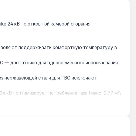
ike 24 кВт с открытой камерой сгорания
позволяют поддерживать комфортную температуру в
0°C — достаточно для одновременного использования
 из нержавеющей стали для ГВС исключают
24 кВт оптимизирует потребление газа (макс. 2.77 м³/
ратуры теплоносителя до 4°C, а система
разместить котел на стене в небольшой кухне или