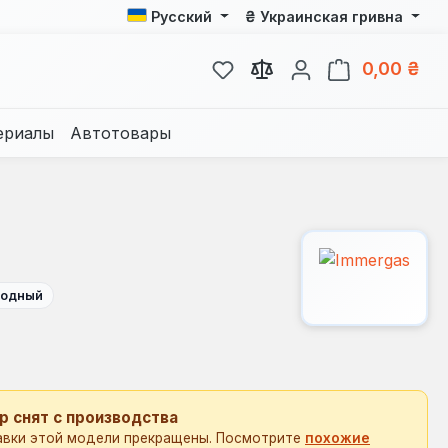
₴
Русский
Украинская гривна
У вас есть товары из спис
В к
0,00 ₴
ериалы
Автотовары
одный
р снят с производства
авки этой модели прекращены. Посмотрите
похожие