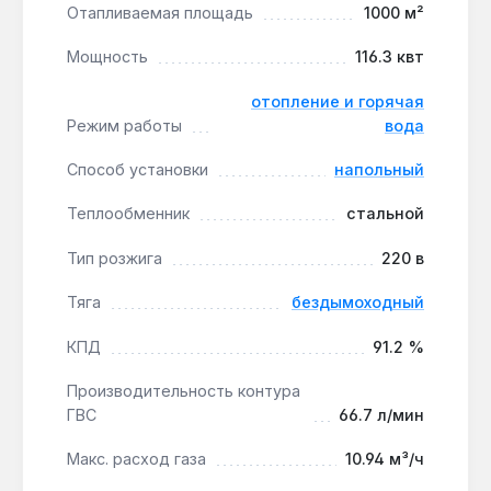
водоснабжения больших жилых домов,
Отапливаемая площадь
1000 м²
коммерческих объектов, производственных
Мощность
116.3 квт
цехов и складов площадью до 1000 м².
Принудительное удаление дыма через дымоход
отопление и горячая
диаметром 195 мм позволяет устанавливать
Режим работы
вода
котел с горизонтальным дымоходом, без
зависимости от естественной тяги. Производство
Способ установки
напольный
— Южная Корея. Гарантия 2 года, доставка по
Украине.
Теплообменник
стальной
Тип розжига
220 в
Какой диаметр подключения контура
Тяга
бездымоходный
отопления у Kiturami KS 116.3 кВт?
Диаметр подключения контура отопления —
КПД
91.2 %
2 дюйма, что обеспечивает пропускную
способность для системы с мощностью 116.3
Производительность контура
ГВС
66.7 л/мин
кВт.
Макс. расход газа
10.94 м³/ч
Подходит ли котел для работы при