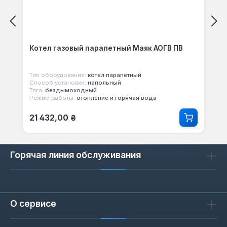
Котел газовый парапетный Маяк АОГВ ПВ
Тип оборудования:
котел парапетный
Способ установки:
напольный
Тяга:
бездымоходный
Режим работы:
отопление и горячая вода
Обычная цена:
21 432,00 ₴
Горячая линия обслуживания
О сервисе