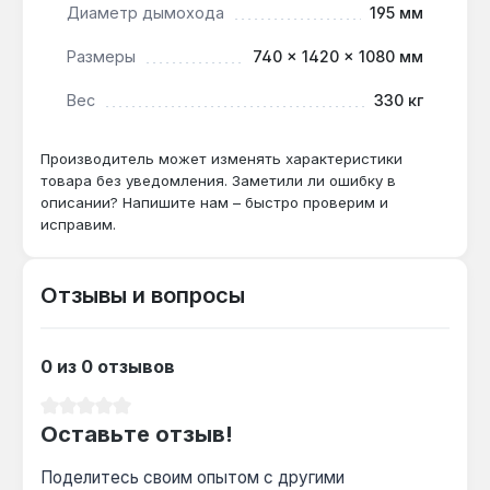
Диаметр дымохода
195 мм
низком давлении газа?
Да — турбоциклонная горелка и электронный
Размеры
740 × 1420 × 1080 мм
блок управления адаптированы для
Вес
330 кг
стабильной работы при перепадах давления
газа, что подтверждено конструкцией для
украинских сетей.
Производитель может изменять характеристики
товара без уведомления. Заметили ли ошибку в
описании? Напишите нам – быстро проверим и
Как часто нужно обслуживать стальной
исправим.
теплообменник?
Рекомендуется ежегодная проверка и
Отзывы и вопросы
очистка теплообменника для поддержания
КПД 91.2% и предотвращения отложений при
жёсткой воде.
0 из 0 отзывов
Средний рейтинг 0 из 5 звезд
Оставьте отзыв!
Поделитесь своим опытом с другими