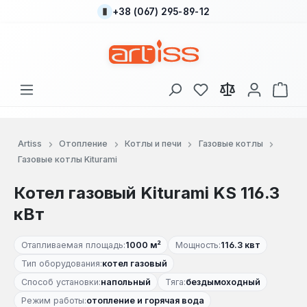
+38 (067) 295-89-12
Перейти к основному содержанию
У вас есть товары
В к
Artiss
Отопление
Котлы и печи
Газовые котлы
Газовые котлы Kiturami
Котел газовый Kiturami KS 116.3
кВт
Отапливаемая площадь:
1000 м²
Мощность:
116.3 квт
Тип оборудования:
котел газовый
Способ установки:
напольный
Тяга:
бездымоходный
Режим работы:
отопление и горячая вода