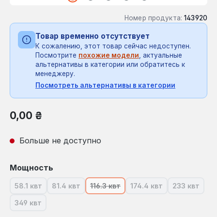
Номер продукта:
143920
Товар временно отсутствует
К сожалению, этот товар сейчас недоступен.
Посмотрите
похожие модели
, актуальные
альтернативы в категории или обратитесь к
менеджеру.
Посмотреть альтернативы в категории
Обычная цена:
0,00 ₴
Больше не доступно
Выберите
Мощность
58.1 квт
81.4 квт
116.3 квт
174.4 квт
233 квт
(В настоящее время эта опция недоступна.)
(В настоящее время эта опция недоступна.)
(В настоящее время эта опция не
(В настоящее время э
(В насто
349 квт
(В настоящее время эта опция недоступна.)