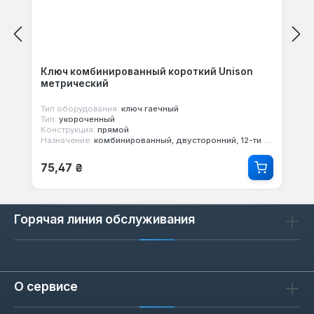
Ключ комбинированный короткий Unison
метрический
Тип оборудования:
ключ гаечный
Тип:
укороченный
Конструкция:
прямой
Назначение:
комбинированный, двусторонний, 12-ти гранный
Обычная цена:
75,47 ₴
Горячая линия обслуживания
О сервисе