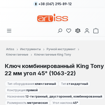
+38 (067) 295-89-12
Перейти к основному содержанию
У вас есть товары
В к
Artiss
Инструменты
Ручной инструмент
Ключи гаечные
Ключи гаечные King Tony
Ключ комбинированный King Tony
22 мм угол 45° (1063-22)
Тип оборудования:
ключ гаечный
Тип:
стандартный
Конструкция:
прямой
Назначение:
12-ти гранный, двусторонний, комбинированный
Размерность:
метрическая
Угол наклона:
45°