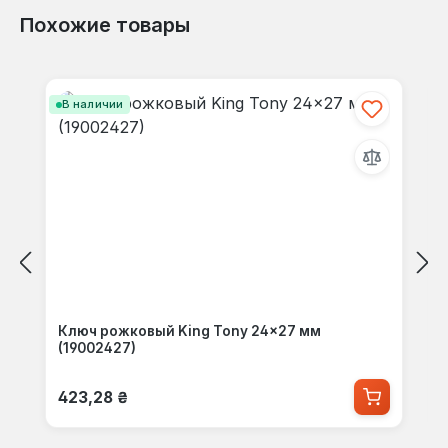
Похожие товары
Пропустить галерею продуктов
В наличии
Ключ рожковый King Tony 24×27 мм
(19002427)
Обычная цена:
423,28 ₴