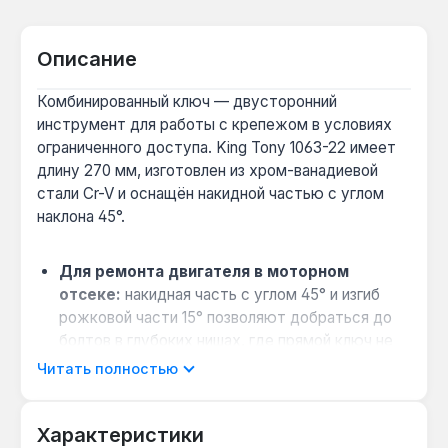
Описание
Комбинированный ключ — двусторонний
инструмент для работы с крепежом в условиях
ограниченного доступа. King Tony 1063-22 имеет
длину 270 мм, изготовлен из хром-ванадиевой
стали Cr-V и оснащён накидной частью с углом
наклона 45°.
Для ремонта двигателя в моторном
отсеке:
накидная часть с углом 45° и изгиб
рожковой части 15° позволяют добраться до
болтов в глубоких нишах, где прямой ключ не
помещается.
Читать полностью
Когда нужен универсальный инструмент
для разных типов крепежа:
12-гранный
Характеристики
профиль накидной части подходит для работы