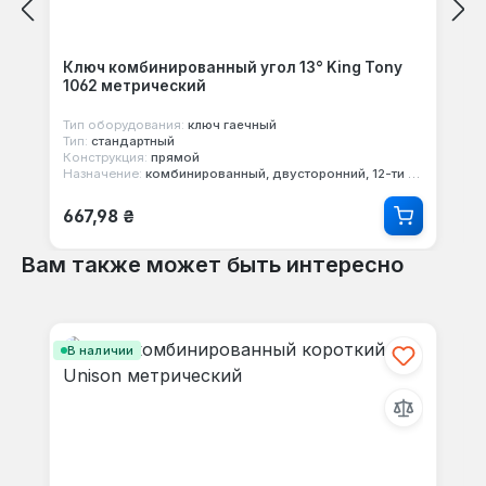
Ключ комбинированный угол 13° King Tony
1062 метрический
Тип оборудования:
ключ гаечный
Тип:
стандартный
Конструкция:
прямой
Назначение:
комбинированный, двусторонний, 12-ти гранный
Обычная цена:
667,98 ₴
Вам также может быть интересно
Пропустить галерею продуктов
В наличии