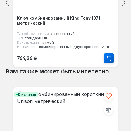
Ключ комбинированный King Tony 1071
метрический
Тип оборудования:
ключ гаечный
Тип:
стандартный
Конструкция:
прямой
Назначение:
комбинированный, двусторонний, 12-ти гранный
Обычная цена:
764,26 ₴
Вам также может быть интересно
Пропустить галерею продуктов
В наличии