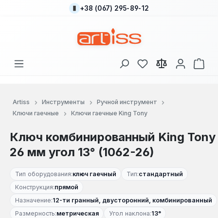
+38 (067) 295-89-12
Перейти к основному содержанию
У вас есть товары
В к
Artiss
Инструменты
Ручной инструмент
Ключи гаечные
Ключи гаечные King Tony
Ключ комбинированный King Tony
26 мм угол 13° (1062-26)
Тип оборудования:
ключ гаечный
Тип:
стандартный
Конструкция:
прямой
Назначение:
12-ти гранный, двусторонний, комбинированный
Размерность:
метрическая
Угол наклона:
13°