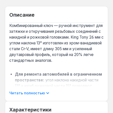
Описание
Комбинированный ключ — ручной инструмент для
затяжки и откручивания резьбовых соединений с
накидной и рожковой головками. King Tony 26 мм с
углом наклона 13° изготовлен из хром-ванадиевой
стали Cr-V, имеет длину 305 мм и усиленный
двутавровый профиль, который на 20% легче
стандартных аналогов.
Для ремонта автомобилей в ограниченном
пространстве:
угол наклона накидной части
13° и изгиб рожковой части 15° позволяют
работать с креплениями в углублениях, где
Читать полностью
прямой ключ не помещается.
При монтаже оборудования с
Характеристики
метрическими креплениями:
метрическая