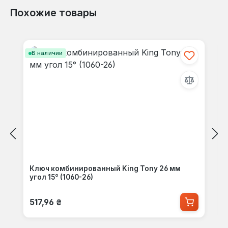
Похожие товары
Пропустить галерею продуктов
В наличии
Ключ комбинированный King Tony 26 мм
угол 15° (1060-26)
Обычная цена:
517,96 ₴