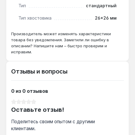
Производство — Тайвань. Гарантия от
Тип
стандартный
производителя, доставка по Украине.
Тип хвостовика
26×26 мм
Подходит ли для работы с креплениями в
Производитель может изменять характеристики
двигателе?
товара без уведомления. Заметили ли ошибку в
описании? Напишите нам – быстро проверим и
Да — угол наклона 13° и длина 305 мм
исправим.
обеспечивают доступ к болтам в
труднодоступных местах моторного отсека,
где стандартный ключ неэффективен.
Отзывы и вопросы
Чем отличается от обычного рожкового
0 из 0 отзывов
ключа?
Комбинированная конструкция с 12-гранной
Средний рейтинг 0 из 5 звезд
Оставьте отзыв!
накидной частью позволяет затягивать
крепления с большим усилием без срыва
Поделитесь своим опытом с другими
граней, в отличие от рожкового, который
клиентами.
охватывает только две грани.