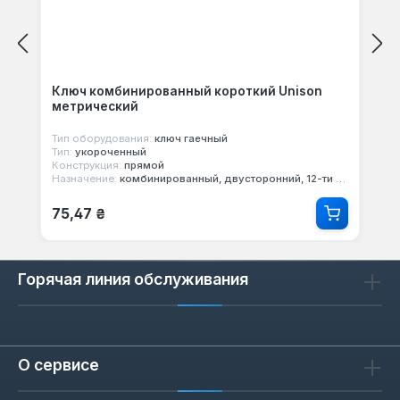
Ключ комбинированный короткий Unison
метрический
Тип оборудования:
ключ гаечный
Тип:
укороченный
Конструкция:
прямой
Назначение:
комбинированный, двусторонний, 12-ти гранный
Обычная цена:
75,47 ₴
Горячая линия обслуживания
О сервисе