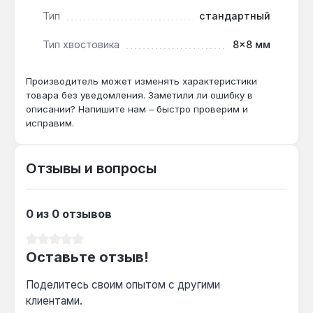
Подходит ли для работы с крепежом в
Тип
стандартный
двигателе автомобиля?
Тип хвостовика
8×8 мм
Да — угол наклона 13° и длина 125 мм
обеспечивают доступ к болтам впускного
Производитель может изменять характеристики
коллектора и корпуса термостата, где
товара без уведомления. Заметили ли ошибку в
пространство ограничено.
описании? Напишите нам – быстро проверим и
исправим.
Чем отличается от стандартного ключа 8
мм?
Отзывы и вопросы
Двутавровый профиль снижает вес на 20%
при сохранении прочности Cr-V стали, а 12-
гранный профиль уменьшает риск срыва
0 из 0 отзывов
граней крепежа.
Средний рейтинг 0 из 5 звезд
Оставьте отзыв!
Поделитесь своим опытом с другими
клиентами.