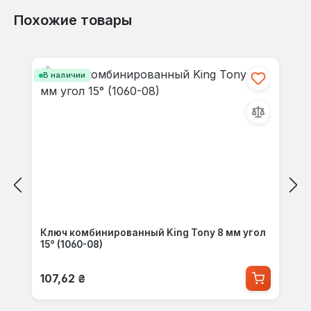
Похожие товары
Пропустить галерею продуктов
В наличии
Ключ комбинированный King Tony 8 мм угол
15° (1060-08)
Обычная цена:
107,62 ₴