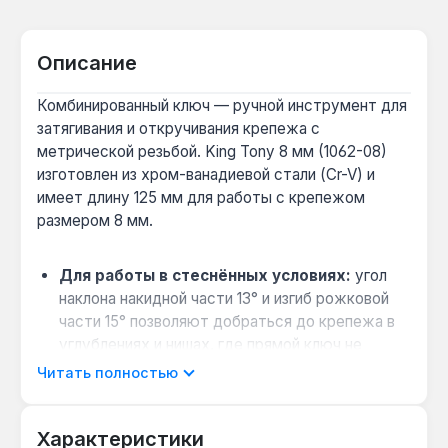
Описание
Комбинированный ключ — ручной инструмент для
затягивания и откручивания крепежа с
метрической резьбой. King Tony 8 мм (1062-08)
изготовлен из хром-ванадиевой стали (Cr-V) и
имеет длину 125 мм для работы с крепежом
размером 8 мм.
Для работы в стеснённых условиях:
угол
наклона накидной части 13° и изгиб рожковой
части 15° позволяют добраться до крепежа в
углублениях и нишах, где прямой ключ не
помещается.
Читать полностью
Снижение утомляемости при длительном
использовании:
двутавровый профиль
Характеристики
корпуса делает ключ на 20% легче