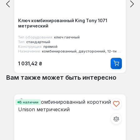
Ключ комбинированный King Tony 1071
метрический
Тип оборудования:
ключ гаечный
Тип:
стандартный
Конструкция:
прямой
Назначение:
комбинированный, двусторонний, 12-ти гранный
Обычная цена:
1 031,42 ₴
Вам также может быть интересно
Пропустить галерею продуктов
В наличии