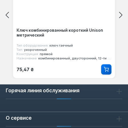
Ключ комбинированный короткий Unison
метрический
Тип оборудования:
ключ гаечный
Тип:
укороченный
Конструкция:
прямой
Назначение:
комбинированный, двусторонний, 12-ти гранный
Обычная цена:
75,47 ₴
Горячая линия обслуживания
О сервисе