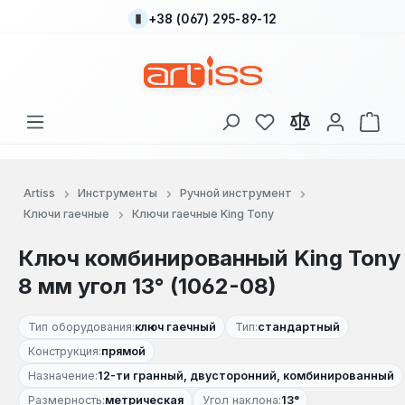
+38 (067) 295-89-12
Перейти к основному содержанию
У вас есть товары
В к
Artiss
Инструменты
Ручной инструмент
Ключи гаечные
Ключи гаечные King Tony
Ключ комбинированный King Tony
8 мм угол 13° (1062-08)
Тип оборудования:
ключ гаечный
Тип:
стандартный
Конструкция:
прямой
Назначение:
12-ти гранный, двусторонний, комбинированный
Размерность:
метрическая
Угол наклона:
13°