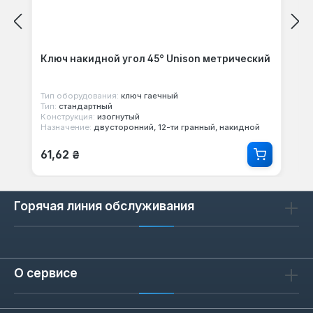
Ключ накидной угол 45° Unison метрический
Тип оборудования:
ключ гаечный
Тип:
стандартный
Конструкция:
изогнутый
Назначение:
двусторонний, 12-ти гранный, накидной
Обычная цена:
61,62 ₴
Горячая линия обслуживания
О сервисе