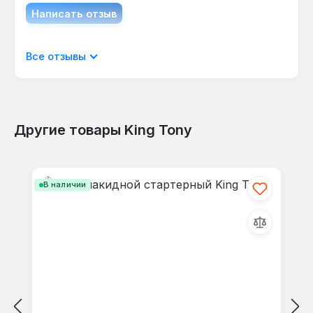
положения руки.
Написать отзыв
Отображать отзывы только на текущем
Все отзывы
языке.
Другие товары King Tony
Отзывов не найдено. Делитесь
Пропустить галерею продуктов
своими мыслями с другими.
В наличии