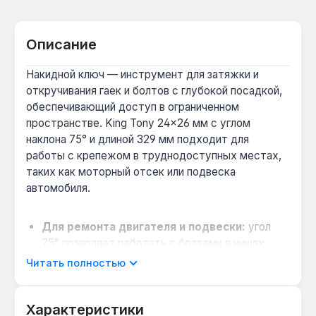
Описание
Накидной ключ — инструмент для затяжки и
откручивания гаек и болтов с глубокой посадкой,
обеспечивающий доступ в ограниченном
пространстве. King Tony 24×26 мм с углом
наклона 75° и длиной 329 мм подходит для
работы с крепежом в труднодоступных местах,
таких как моторный отсек или подвеска
автомобиля.
Для ремонта двигателя и подвески:
угол
75° позволяет работать с болтами в нишах
кузова и моторном отсеке, где прямой доступ
Читать полностью
невозможен — особенно полезно при замене
свечей зажигания или стоек амортизаторов.
Характеристики
Когда выбрать вместо рожкового ключа: