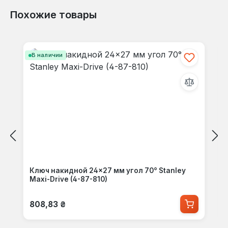
Похожие товары
Пропустить галерею продуктов
В наличии
Ключ накидной 24×27 мм угол 70° Stanley
Maxi-Drive (4-87-810)
Обычная цена:
808,83 ₴