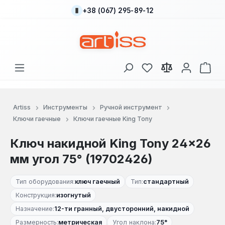
+38 (067) 295-89-12
Перейти к основному содержанию
У вас есть товары
В к
Artiss
Инструменты
Ручной инструмент
Ключи гаечные
Ключи гаечные King Tony
Ключ накидной King Tony 24×26
мм угол 75° (19702426)
Тип оборудования:
ключ гаечный
Тип:
стандартный
Конструкция:
изогнутый
Назначение:
12-ти гранный, двусторонний, накидной
Размерность:
метрическая
Угол наклона:
75°