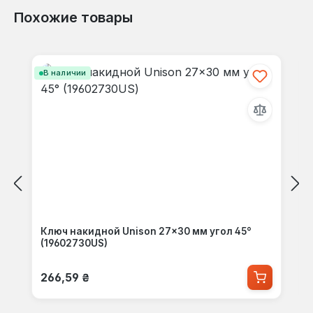
Похожие товары
Пропустить галерею продуктов
В наличии
Ключ накидной Unison 27×30 мм угол 45°
(19602730US)
Обычная цена:
266,59 ₴