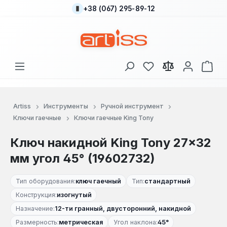
+38 (067) 295-89-12
Перейти к основному содержанию
У вас есть товары
В к
Artiss
Инструменты
Ручной инструмент
Ключи гаечные
Ключи гаечные King Tony
Ключ накидной King Tony 27×32
мм угол 45° (19602732)
Тип оборудования:
ключ гаечный
Тип:
стандартный
Конструкция:
изогнутый
Назначение:
12-ти гранный, двусторонний, накидной
Размерность:
метрическая
Угол наклона:
45°