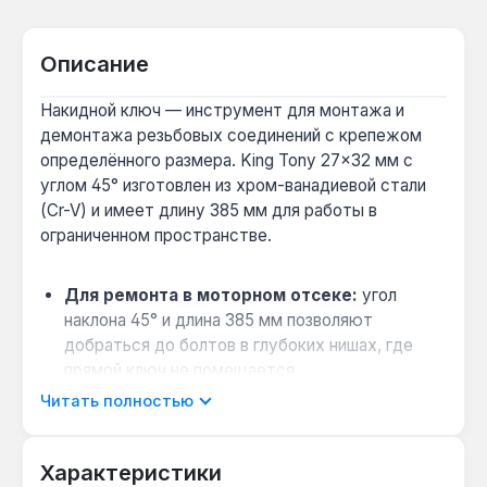
Описание
Накидной ключ — инструмент для монтажа и
демонтажа резьбовых соединений с крепежом
определённого размера. King Tony 27×32 мм с
углом 45° изготовлен из хром-ванадиевой стали
(Cr-V) и имеет длину 385 мм для работы в
ограниченном пространстве.
Для ремонта в моторном отсеке:
угол
наклона 45° и длина 385 мм позволяют
добраться до болтов в глубоких нишах, где
прямой ключ не помещается.
Совместимость с крепежом:
12-гранный
Читать полностью
профиль подходит для 6- и 12-гранных головок
болтов и гаек, что расширяет область
Характеристики
применения без смены инструмента.