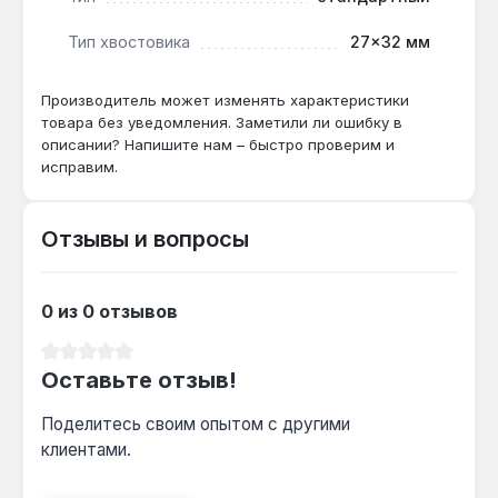
Тип хвостовика
27×32 мм
Подходит ли для крепежа с шестигранной
головкой?
Производитель может изменять характеристики
товара без уведомления. Заметили ли ошибку в
Да — 12-гранный профиль захватывает 6-
описании? Напишите нам – быстро проверим и
гранные головки, обеспечивая надёжное
исправим.
сцепление без проскальзывания.
Отзывы и вопросы
Какой момент затяжки выдерживает?
Хром-ванадиевая сталь (Cr-V) и длина 385 мм
позволяют развивать усилие до 200 Н·м при
0 из 0 отзывов
ручной затяжке.
Средний рейтинг 0 из 5 звезд
Оставьте отзыв!
Поделитесь своим опытом с другими
клиентами.