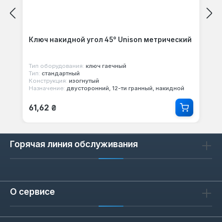
Ключ накидной угол 45° Unison метрический
Тип оборудования:
ключ гаечный
Тип:
стандартный
Конструкция:
изогнутый
Назначение:
двусторонний, 12-ти гранный, накидной
Обычная цена:
61,62 ₴
Горячая линия обслуживания
О сервисе