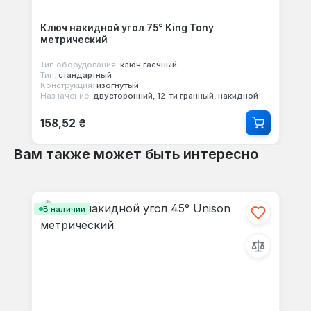
Ключ накидной угол 75° King Tony
метрический
Тип оборудования:
ключ гаечный
Тип:
стандартный
Конструкция:
изогнутый
Назначение:
двусторонний, 12-ти гранный, накидной
Обычная цена:
158,52 ₴
Вам также может быть интересно
Пропустить галерею продуктов
В наличии