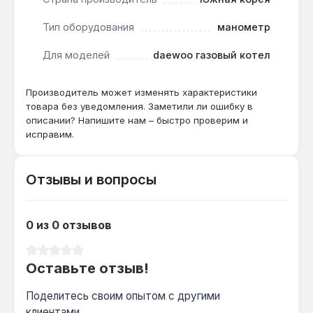
утечки; при повышении выше 4 бар немедленно
отключите котёл и вызовите мастера.
Тип оборудования
манометр
Для моделей
daewoo газовый котел
Манометр используется для обслуживания и
ремонта газовых котлов Daewoo Gasboiler.
Производство — Южная Корея. Гарантийный
Производитель может изменять характеристики
сервис в Украине.
товара без уведомления. Заметили ли ошибку в
описании? Напишите нам – быстро проверим и
исправим.
Отзывы и вопросы
0 из 0 отзывов
Средний рейтинг 0 из 5 звезд
Оставьте отзыв!
Поделитесь своим опытом с другими
клиентами.