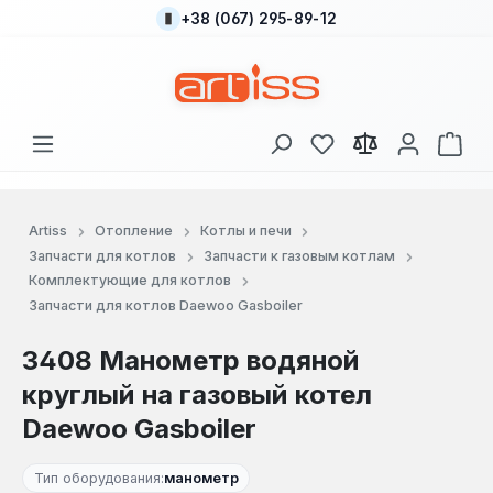
+38 (067) 295-89-12
Перейти к основному содержанию
У вас есть товары
В к
Artiss
Отопление
Котлы и печи
Запчасти для котлов
Запчасти к газовым котлам
Комплектующие для котлов
Запчасти для котлов Daewoo Gasboiler
3408 Манометр водяной
круглый на газовый котел
Daewoo Gasboiler
Тип оборудования:
манометр