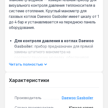
визуального контроля давления теплоносителя в
системе отопления. Круглый манометр для
газовых котлов Daewoo Gasboiler имеет шкалу от 1
до 4 бар и устанавливается на переднюю панель
оборудования.
Для контроля давления в котлах Daewoo
Gasboiler:
прибор предназначен для прямой
замены штатного манометра на
соответствующих моделях, обеспечивая
точное калибрование.
Читать полностью
Ключевой параметр при замене:
диапазон
измерения 1–4 бар соответствует рабочему
Характеристики
давлению в бытовых газовых котлах —
отклонение за пределы шкалы сигнализирует о
неисправности.
Производитель
Daewoo Gasboiler
Совет по эксплуатации:
при падении
давления ниже 1 бар проверьте систему на
Страна производитель
Южная корея