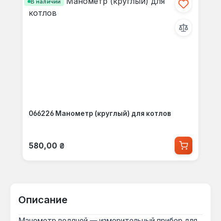
В наличии
066226 Манометр (круглый) для котлов
Обычная цена:
580,00 ₴
Описание
Манометр водяной — измерительный прибор для