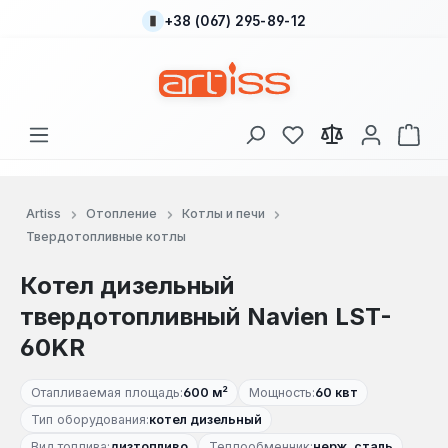
+38 (067) 295-89-12
Перейти к основному содержанию
У вас есть товары
В к
Artiss
Отопление
Котлы и печи
Твердотопливные котлы
Котел дизельный
твердотопливный Navien LST-
60KR
Отапливаемая площадь:
600 м²
Мощность:
60 квт
Тип оборудования:
котел дизельный
Вид топлива:
дизтопливо
Теплообменник:
нерж. сталь