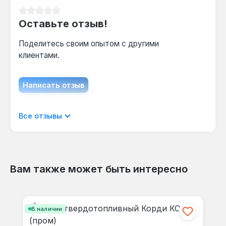
Да — через дистанционный пульт с датчиком
Средний рейтинг 0 из 5 звезд
температуры можно интегрировать в
Оставьте отзыв!
систему управления, поддерживая заданный
Поделитесь своим опытом с другими
режим без постоянного контроля.
клиентами.
Написать отзыв
Отображать отзывы только на текущем
Все отзывы
языке.
Вам также может быть интересно
Отзывов не найдено. Делитесь
Пропустить галерею продуктов
своими мыслями с другими.
В наличии