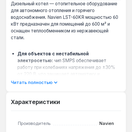
Дизельный котел — отопительное оборудование
для автономного отопления и горячего
водоснабжения. Navien LST-60KR мощностью 60
кВт предназначен для помещений до 600 м² и
оснащен теплообменником из нержавеющей
стали.
Для объектов с нестабильной
электросетью:
чип SMPS обеспечивает
работу при колебаниях напряжения до ±30%
от 220 В, что защищает автоматику и
продлевает срок службы.
Читать полностью
Экономия на топливе зимой:
встроенный
подогрев дизтоплива позволяет использовать
Характеристики
летнее дизельное топливо при низких
температурах, предотвращая парафинизацию
и снижая расходы.
Производитель
Navien
Для регионов с морозами до -30 °C:
система защиты от замерзания автоматически