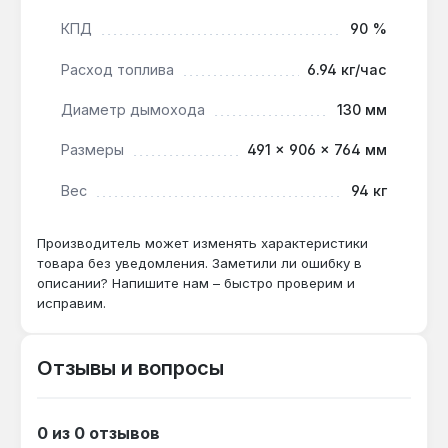
доставка по Украине.
КПД
90 %
Подходит ли для помещений с высокими
Расход топлива
6.94 кг/час
потолками (3-4 м)?
Диаметр дымохода
130 мм
Да — мощность 60 кВт и КПД 90%
обеспечивают обогрев до 600 м² даже при
Размеры
491 × 906 × 764 мм
высоте потолков до 4 м, что покрывает
теплопотери через верхнюю зону.
Вес
94 кг
Производитель может изменять характеристики
Как часто нужно чистить теплообменник
товара без уведомления. Заметили ли ошибку в
из нержавеющей стали?
описании? Напишите нам – быстро проверим и
исправим.
При использовании качественного дизтоплива
— раз в 1-2 года, так как нержавеющая сталь
устойчива к коррозии и нагару, что снижает
Отзывы и вопросы
частоту обслуживания.
0 из 0 отзывов
Совместим ли с системой «умный дом»?