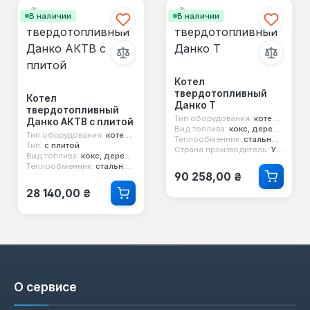
В наличии
В наличии
Котел
твердотопливный
Котел
Данко Т
твердотопливный
Тип оборудования:
котел твердотопливный
Данко АКТВ с плитой
Вид топлива:
кокс, дерево, уголь
Тип оборудования:
котел твердотопливный
Теплообменник:
стальной 4 мм
Тип:
с плитой
Страна производитель:
Украина
Вид топлива:
кокс, дерево, уголь
Теплообменник:
стальной 4 мм
Обычная цена:
90 258,00 ₴
Обычная цена:
28 140,00 ₴
О сервисе