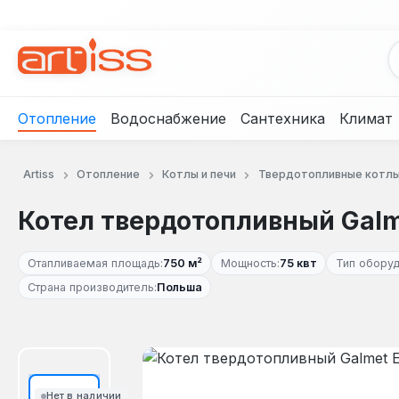
рейти к основному содержанию
Перейти к поиску
Перейти к основной навигации
Отопление
Водоснабжение
Сантехника
Климат
Artiss
Отопление
Котлы и печи
Твердотопливные котл
Котел твердотопливный Galm
Отапливаемая площадь:
750 м²
Мощность:
75 квт
Тип оборуд
Страна производитель:
Польша
Пропустить галерею изображений
Нет в наличии