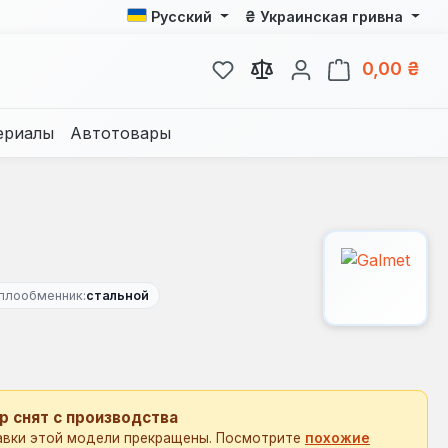
₴
Русский
Украинская гривна
У вас есть товары из спис
В к
0,00 ₴
ериалы
Автотовары
плообменник:
стальной
р снят с производства
авки этой модели прекращены. Посмотрите
похожие