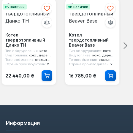
В наличии
В наличии
Котел
Котел
твердотопливный
твердотопливный
Данко ТН
Beaver Base
Тип оборудования:
котел твердотопливный
Тип оборудования:
котел твердотопливный
Вид топлива:
кокс, дерево, уголь
Вид топлива:
кокс, дерево, уголь
Теплообменник:
стальной 4 мм
Теплообменник:
стальной 3 мм
Страна производитель:
Украина
Страна производитель:
Украина
Обычная цена:
Обычная цена:
22 440,00 ₴
16 785,00 ₴
Информация