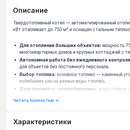
Описание
Твердотопливный котёл — автоматизированный отопите
кВт отапливает до 750 м² и оснащён стальным тепло
Для отопления больших объектов:
мощность 75 
многоквартирных домов и крупных коттеджей с те
Автономная работа без ежедневного контроля
для объектов без постоянного персонала.
Выбор топлива:
основное топливо — каменный уго
колебаниях цен на разные виды топлива.
Долговечность теплообменника:
жаростойкая ст
образования трещин — ресурс теплообменника заяв
Читать полностью
Эффективная теплоизоляция:
листовая минераль
Котёл предназначен для отопления жилых, коммерчес
Характеристики
Украине.