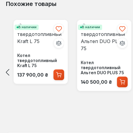
Похожие товары
Пропустить галерею продуктов
В наличии
В наличии
Котел
твердотопливный
Котел
Kraft L 75
твердотопливный
Обычная цена:
Альтеп DUO PLUS 75
137 900,00 ₴
Обычная цена:
140 500,00 ₴