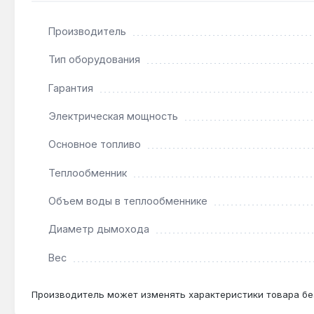
Производитель
Как часто нужно чистить реторту?
При сжигании каменного угля фракции 5–25 мм ре
Тип оборудования
без остановки котла.
Гарантия
Электрическая мощность
Совместим ли с системой тёплого пола?
Да — через смесительный узел с трёхходовым кла
Основное топливо
84%.
Теплообменник
Какой диаметр дымохода требуется?
Объем воды в теплообменнике
Для котла мощностью 75 кВт необходим дымоход с
Диаметр дымохода
задымление.
Вес
Производитель может изменять характеристики товара бе