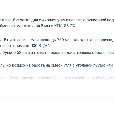
льный агрегат для сжигания угля и пеллет с бункерной по
обменником толщиной 8 мм с КПД 86,7%.
кВт и отапливаемая площадь 750 м² подходят для произво
плопотерями до 100 Вт/м².
:
бункер 520 л и автоматическая подача топлива обеспечива
ль, но возможна работа на смеси угля с угольной пылью ил
аль 8 мм с лазерной резкой и высокоточной сваркой выдер
лен не менее 15 лет.
ная вата толщиной 50 мм снижает теплопотери корпуса до
ких и промышленных объектов площадью до 750 м². Произво