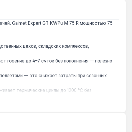
дачей. Galmet Expert GT KWPu M 75 R мощностью 75
дственных цехов, складских комплексов,
ют горение до 4–7 суток без пополнения — полезно
и пеллетами — это снижает затраты при сезонных
живает термические циклы до 1200 °C без
 2–3%, что повышает общий КПД до 86,7%.
дство — Польша. Гарантия 3 года, доставка по