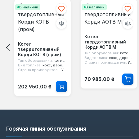
В наличии
В наличии
Котел
твердотопливный
Котел
Корди АОТВ М
твердотопливный
Тип оборудования:
котел твердотопливный
Корди КОТВ (пром)
Вид топлива:
кокс, дерево, уголь
Тип оборудования:
котел твердотопливный
Страна производитель:
Украина
Вид топлива:
кокс, дерево, уголь
Страна производитель:
Украина
Обычная цена:
70 985,00 ₴
Обычная цена:
202 950,00 ₴
Горячая линия обслуживания