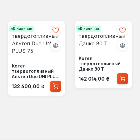
В наличии
В наличии
Котел
твердотопливный
Котел
Данко 80 Т
твердотопливный
Обычная цена:
Альтеп Duo UNI PLUS
142 014,00 ₴
75
Обычная цена:
132 400,00 ₴