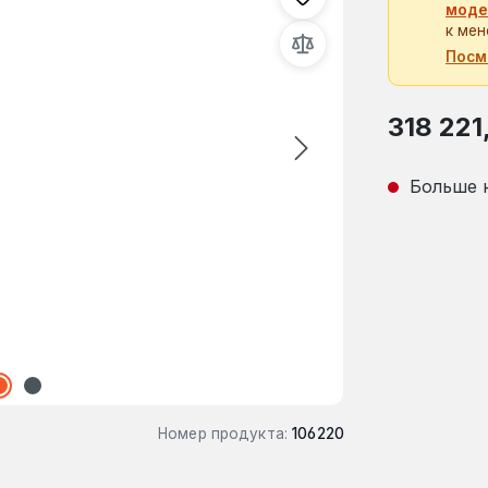
моде
к мен
Посм
Обычная це
318 221
Больше 
Номер продукта:
106220