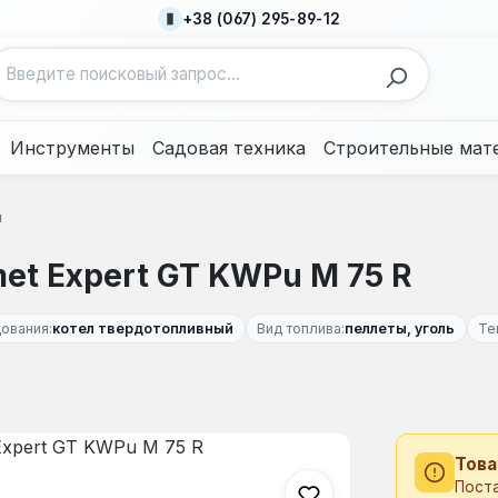
+38 (067) 295-89-12
Инструменты
Садовая техника
Строительные мат
ы
et Expert GT KWPu M 75 R
ования:
котел твердотопливный
Вид топлива:
пеллеты, уголь
Те
Това
Пост