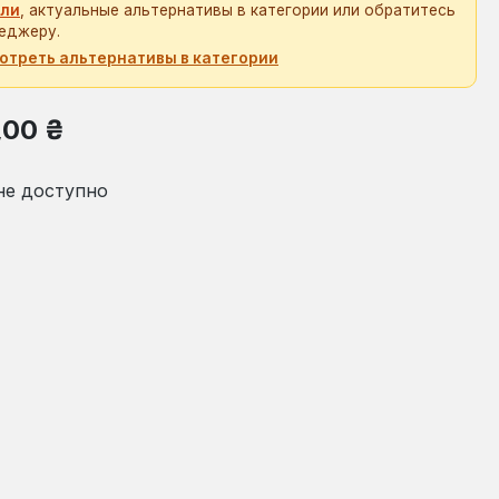
ли
, актуальные альтернативы в категории или обратитесь
еджеру.
отреть альтернативы в категории
на:
,00 ₴
не доступно