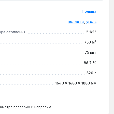
Польша
я конструкция реторты упрощает удаление шлака
пеллеты
,
уголь
ура отопления
2 1/2"
750 м²
рами 35–45 °C, при этом КПД остаётся не ниже
75 квт
86.7 %
520 л
ивает полное сгорание топлива и предотвращает
1640 × 1680 × 1880 мм
 быстро проверим и исправим.