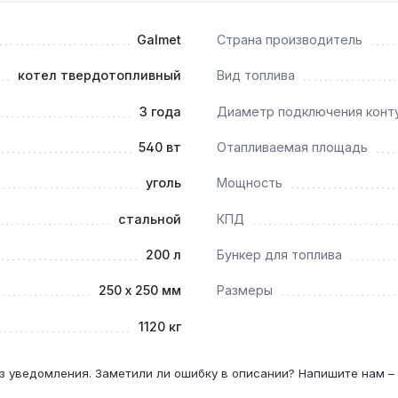
Galmet
Страна производитель
торту рекомендуется очищать каждые 3–5 дней — подвижна
котел твердотопливный
Вид топлива
3 года
Диаметр подключения конт
540 вт
Отапливаемая площадь
паном котёл может работать с низкотемпературными конту
уголь
Мощность
стальной
КПД
200 л
Бункер для топлива
ечением 250×250 мм с тягой не менее 20 Па — это обеспеч
250 х 250 мм
Размеры
1120 кг
з уведомления. Заметили ли ошибку в описании? Напишите нам –