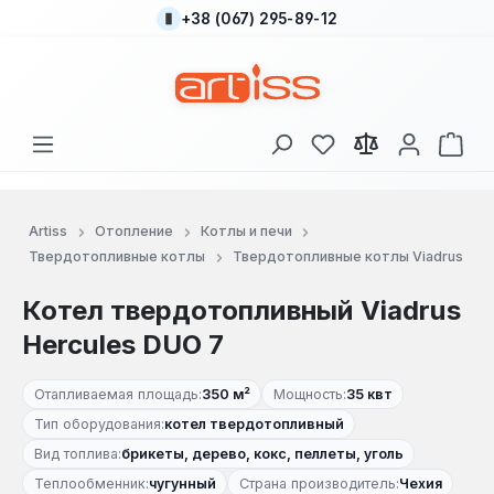
+38 (067) 295-89-12
Перейти к основному содержанию
У вас есть товары
В к
Artiss
Отопление
Котлы и печи
Твердотопливные котлы
Твердотопливные котлы Viadrus
Котел твердотопливный Viadrus
Hercules DUO 7
Отапливаемая площадь:
350 м²
Мощность:
35 квт
Тип оборудования:
котел твердотопливный
Вид топлива:
брикеты, дерево, кокс, пеллеты, уголь
Теплообменник:
чугунный
Страна производитель:
Чехия