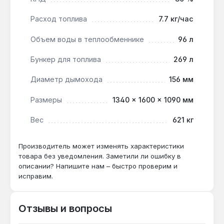
Чехия. Гарантия 2 года, доставка по Украине.
Расход топлива
7.7 кг/час
Подходит ли для отопления дома 200 м² в
Объем воды в теплообменнике
96 л
морозы до -25 °C?
Бункер для топлива
269 л
Да — мощность 35 кВт и чугунный
теплообменник 96 л обеспечивают запас
Диаметр дымохода
156 мм
тепла для помещений до 350 м², даже при
Размеры
1340 × 1600 × 1090 мм
сильных морозах.
Вес
621 кг
Чем отличается от модели Viadrus
Hercules DUO 5?
Производитель может изменять характеристики
товара без уведомления. Заметили ли ошибку в
DUO 7 имеет 7 секций теплообменника
описании? Напишите нам – быстро проверим и
(против 5), что даёт мощность 35 кВт
исправим.
вместо 25 кВт и отапливаемую площадь 350
м² вместо 250 м².
Отзывы и вопросы
Как часто нужно чистить дымоход?