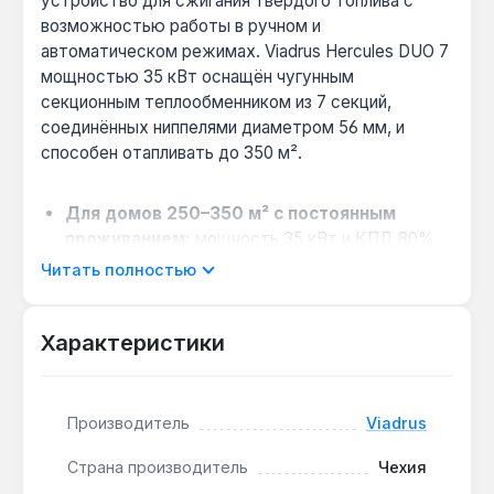
устройство для сжигания твёрдого топлива с
возможностью работы в ручном и
автоматическом режимах. Viadrus Hercules DUO 7
мощностью 35 кВт оснащён чугунным
секционным теплообменником из 7 секций,
соединённых ниппелями диаметром 56 мм, и
способен отапливать до 350 м².
Для домов 250–350 м² с постоянным
проживанием:
мощность 35 кВт и КПД 80%
обеспечивают стабильный обогрев при
Читать полностью
использовании угля, пеллет или дров — без
необходимости частой загрузки.
Характеристики
Когда выбрать вместо пеллетного котла
без ручного режима:
если нужна
универсальность — вручную можно сжигать
кокс и крупные дрова, а в автоматическом
Производитель
Viadrus
режиме использовать пеллеты или уголь
Страна производитель
Чехия
фракцией до 25 мм.