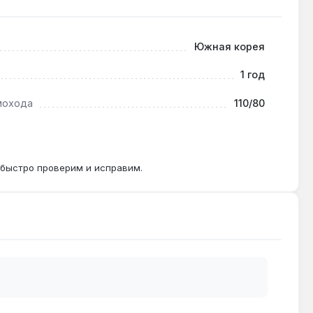
Южная корея
оделей требуется проверка совместимости
1 год
мохода
110/80
 может снизиться — для точного расчёта
 быстро проверим и исправим.