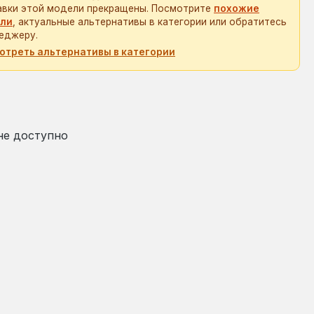
авки этой модели прекращены. Посмотрите
похожие
ли
, актуальные альтернативы в категории или обратитесь
еджеру.
отреть альтернативы в категории
на:
не доступно