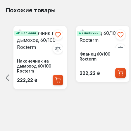
Похожие товары
Пропустить галерею продуктов
В наличии
В наличии
Фланец 60/100
Rocterm
Наконечник на
дымоход 60/100
Обычная цена:
Rocterm
222,22 ₴
Обычная цена:
222,22 ₴