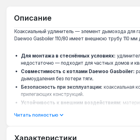
Описание
Коаксиальный удлинитель — элемент дымохода для газ
Daewoo Gasboiler 110/80 имеет внешнюю трубу 110 мм 
Для монтажа в стеснённых условиях:
удлинител
недостаточно — подходит для частных домов и кв
Совместимость с котлами Daewoo Gasboiler:
ра
дымоудаления без потери тяги.
Безопасность при эксплуатации:
коаксиальная к
прилегающих конструкций.
Устойчивость к внешним воздействиям:
матери
долговечность в условиях украинского климата.
Читать полностью
Применяется для настенных газовых котлов в помеще
котла вблизи окон или вентиляционных решёток. Произ
Характеристики