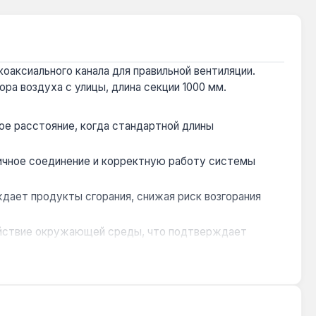
оаксиального канала для правильной вентиляции.
ра воздуха с улицы, длина секции 1000 мм.
ое расстояние, когда стандартной длины
тичное соединение и корректную работу системы
дает продукты сгорания, снижая риск возгорания
ействие окружающей среды, что подтверждает
па до соседних объектов — например, при установке
не.