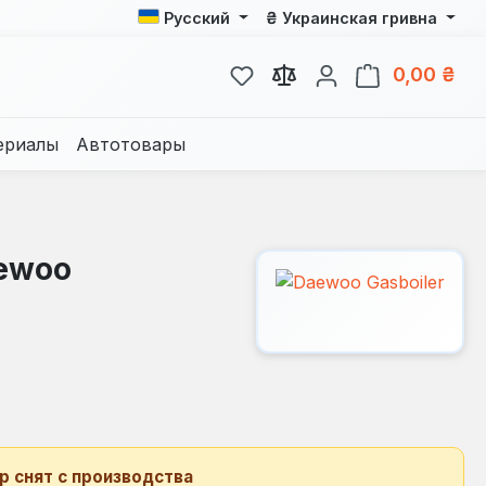
₴
Русский
Украинская гривна
У вас есть товары из спис
В к
0,00 ₴
ериалы
Автотовары
aewoo
р снят с производства