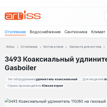
рейти к основному содержанию
Перейти к поиску
Перейти к основной навигации
Отопление
Водоснабжение
Сантехника
Климат
Artiss
Отопление
Котлы и печи
Запчасти для котлов
3493 Коаксиальный удлините
Gasboiler
Тип оборудования:
удлинитель коаксиальный
Для моделей:
d
Страна производитель:
Южная корея
Пропустить галерею изображений