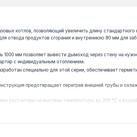
овых котлов, позволяющий увеличить длину стандартного к
для отвода продуктов сгорания и внутреннюю 80 мм для забо
ь 1000 мм позволяет вывести дымоход через стену на нужн
артир с индивидуальным отоплением.
зработан специально для этой серии, обеспечивает герме
онструкция предотвращает перегрев внешней трубы и охлаж
алы рассчитаны на высокие температуры до 200 °C и возд
ниях, где требуется соблюдение норм расстояния от выхло
водство — Южная Корея. Гарантия 1 год, доставка по Украи