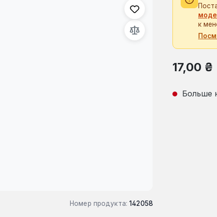
Пост
моде
к мен
Посм
Обычная це
17,00 ₴
Больше 
Номер продукта:
142058