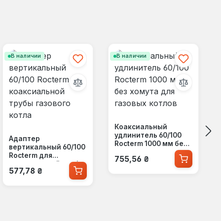
В наличии
В наличии
Коаксиальный
удлинитель 60/100
Адаптер
Rocterm 1000 мм без
вертикальный 60/100
хомута для газовых
Обычная цена:
Rocterm для
755,56 ₴
котлов
коаксиальной трубы
Обычная цена:
577,78 ₴
газового котла