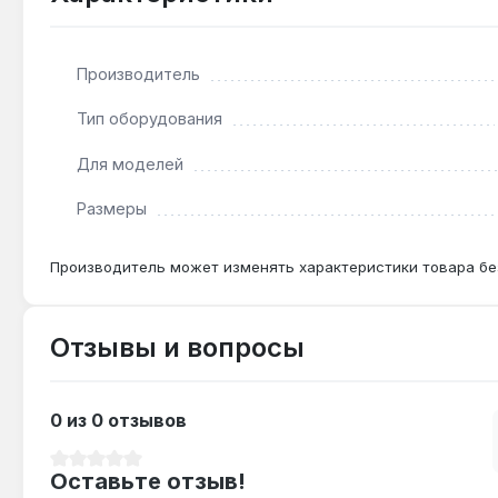
Подходит ли для котлов других брендов?
Производитель
Нет — удлинитель 110/80 мм предназначен исключи
диаметров и креплений.
Тип оборудования
Для моделей
Какой максимальной длины можно собрать ды
Размеры
Рекомендуется не превышать общую длину коаксиал
обратитесь к инструкции котла.
Производитель может изменять характеристики товара бе
Отзывы и вопросы
0 из 0 отзывов
Средний рейтинг 0 из 5 звезд
Оставьте отзыв!