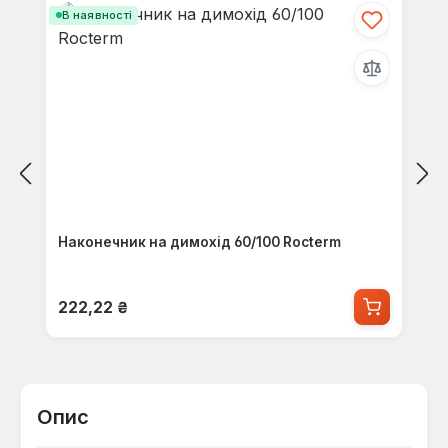
В наявності
Наконечник на димохід 60/100 Rocterm
Звичайна ціна:
222,22 ₴
Опис