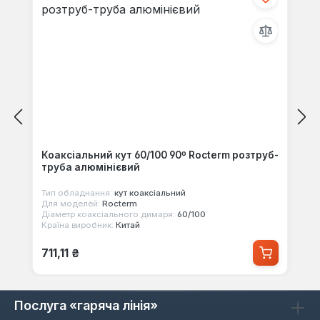
Коаксіальний кут 60/100 90º Rocterm розтруб-
труба алюмінієвий
Тип обладнання:
кут коаксіальний
Для моделей:
Rocterm
Діаметр коаксіального димаря:
60/100
Країна виробник:
Китай
Звичайна ціна:
711,11 ₴
Послуга «гаряча лінія»