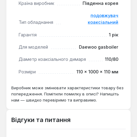
Країна виробник
Південна корея
вивід димоходу через стіну на необхідну
відстань.
подовжувач
Стійкість до умов експлуатації:
матеріали
Тип обладнання
коаксіальний
виробу розраховані на вплив зовнішнього
середовища та високих температур,
Гарантія
1 рік
характерних для роботи газових котлів.
Для моделей
Daewoo gasboiler
Подовжувач коаксіальний 110/80 є необхідним
Діаметр коаксіального димаря
110/80
компонентом при монтажі або перенесенні
газового котла, коли стандартної довжини
Розміри
110 × 1000 × 110 мм
димоходу недостатньо. Він застосовується для
забезпечення коректної роботи настінних котлів у
Виробник може змінювати характеристики товару без
приватних будинках, квартирах з індивідуальним
попередження. Помітили помилку в описі? Напишіть
опаленням або комерційних приміщеннях, де
нам — швидко перевіримо та виправимо.
потрібно дотримуватися норм відстані від вихлопу
до сусідніх об'єктів.
Відгуки та питання