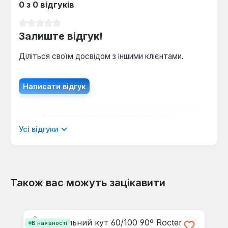
0 з 0 відгуків
Середня оцінка 0 з 5 зірок
Залиште відгук!
Діліться своїм досвідом з іншими клієнтами.
Написати відгук
Відображати рецензії лише поточною
мовою.
Усі відгуки
Також вас можуть зацікавити
Відгуків не знайдено. Поділіться
своїми знаннями з іншими.
Пропустити галерею продуктів
В наявності