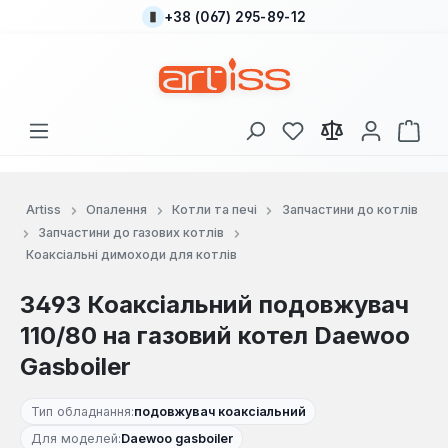
+38 (067) 295-89-12
Перейти до основного вмісту
У вас є 0 у списку
Кош
Artiss
Опалення
Котли та печі
Запчастини до котлів
Запчастини до газових котлів
Коаксіальні димоходи для котлів
3493 Коаксіальний подовжувач
110/80 на газовий котел Daewoo
Gasboiler
Тип обладнання:
подовжувач коаксіальний
Для моделей:
Daewoo gasboiler