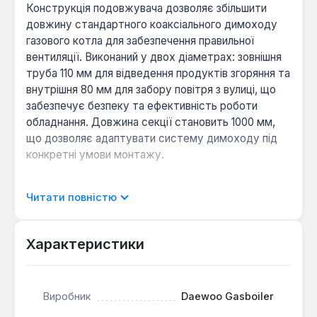
Конструкція подовжувача дозволяє збільшити
довжину стандартного коаксіального димоходу
газового котла для забезпечення правильної
вентиляції. Виконаний у двох діаметрах: зовнішня
труба 110 мм для відведення продуктів згоряння та
внутрішня 80 мм для забору повітря з вулиці, що
забезпечує безпеку та ефективність роботи
обладнання. Довжина секції становить 1000 мм,
що дозволяє адаптувати систему димоходу під
конкретні умови монтажу.
Безпечна експлуатація:
коаксіальна
Читати повністю
конструкція запобігає перегріву зовнішньої
труби та охолоджує продукти згоряння,
Характеристики
підвищуючи загальну пожежну безпеку
системи.
Універсальність монтажу:
подовжувач
призначений для комплектації газових котлів
Виробник
Daewoo Gasboiler
Daewoo Gasboiler, що дозволяє організувати