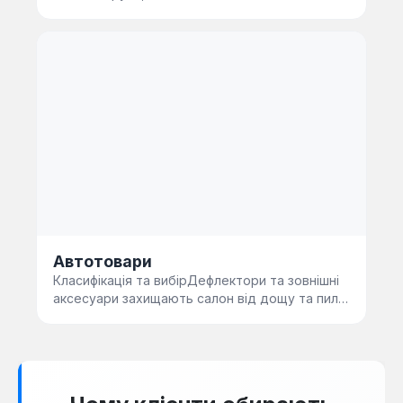
призначення. Монтажні та техні…
Автотовари
Класифікація та вибірДефлектори та зовнішні
аксесуари захищають салон від дощу та пилу
під час провітрювання. …