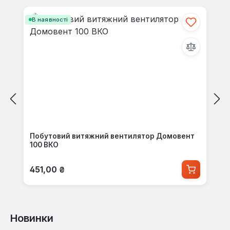
Пропустити галерею продуктів
В наявності
Побутовий витяжний вентилятор Домовент
100 ВКО
Звичайна ціна:
451,00 ₴
Новинки