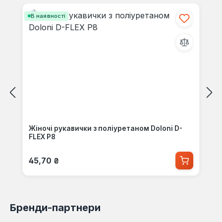
Пропустити галерею продуктів
В наявності
Жіночі рукавички з поліуретаном Doloni D-
FLEX Р8
Звичайна ціна:
45,70 ₴
Бренди-партнери