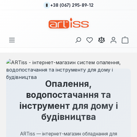
+38 (067) 295-89-12
Перейти до основного вмісту
У вас є 0 у списку
Кош
Опалення,
водопостачання та
інструмент для дому і
будівництва
ARTiss — інтернет-магазин обладнання для