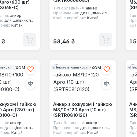
(SRTR0608085)
pro (600 шт)
М6/
8065-C)
(S
Тип обладнання:
анкер
Призначення:
для щільних повнотілих основ
ання:
анкер
Тип
Країна виробник:
Китай
я:
для щільних повнотілих основ
При
бник:
Китай
Кра
 ціна:
Звичайна ціна:
Зв
 ₴
53,46 ₴
1 
явності
Немає в наявності
Нем
ожухом і гайкою
Анкер з кожухом і гайкою
Анк
 Apro (280 шт)
М8/10*120 Apro (10 шт)
М8/
0100-C)
(SRTR0810120)
(S
ання:
анкер
Тип обладнання:
анкер
Тип
я:
для щільних повнотілих основ
Призначення:
для щільних повнотілих основ
При
бник:
Китай
Країна виробник:
Китай
Кра