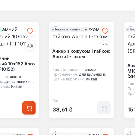
і
Немає в наявності
Нем
Анкер з кожухом і гайкою
Apro з L-гаком
мний
ий 10*152 Apro
Анк
F10152)
Тип обладнання:
анкер
М10
Призначення:
для щільних повнотілих основ
(SR
ання:
анкер
Країна виробник:
Китай
я:
для щільних повнотілих основ
Тип
бник:
Китай
При
Кра
Від
Звичайна ціна:
 ціна:
Зв
38,61 ₴
15