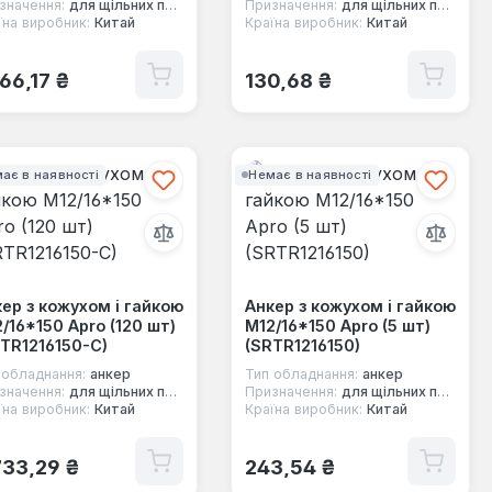
значення:
для щільних повнотілих основ
Призначення:
для щільних повнотілих основ
їна виробник:
Китай
Країна виробник:
Китай
ичайна ціна:
Звичайна ціна:
666,17 ₴
130,68 ₴
ає в наявності
Немає в наявності
ер з кожухом і гайкою
Анкер з кожухом і гайкою
/16*150 Apro (120 шт)
М12/16*150 Apro (5 шт)
TR1216150-C)
(SRTR1216150)
 обладнання:
анкер
Тип обладнання:
анкер
значення:
для щільних повнотілих основ
Призначення:
для щільних повнотілих основ
їна виробник:
Китай
Країна виробник:
Китай
ичайна ціна:
Звичайна ціна:
733,29 ₴
243,54 ₴