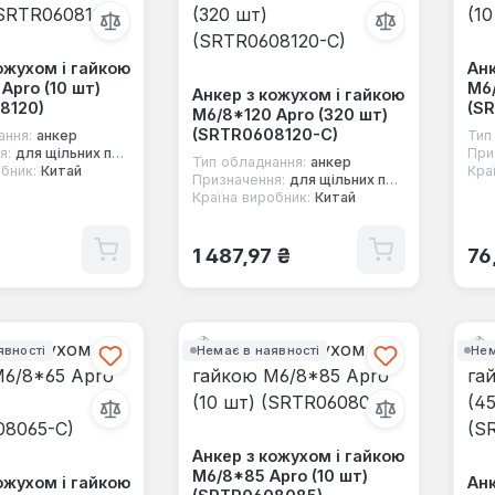
ожухом і гайкою
Анк
Apro (10 шт)
М6/
Анкер з кожухом і гайкою
8120)
(S
М6/8*120 Apro (320 шт)
(SRTR0608120-C)
ання:
анкер
Тип
я:
для щільних повнотілих основ
При
Тип обладнання:
анкер
бник:
Китай
Кра
Призначення:
для щільних повнотілих основ
Країна виробник:
Китай
 ціна:
Звичайна ціна:
Зв
1 487,97 ₴
76
явності
Немає в наявності
Нем
Анкер з кожухом і гайкою
М6/8*85 Apro (10 шт)
ожухом і гайкою
Анк