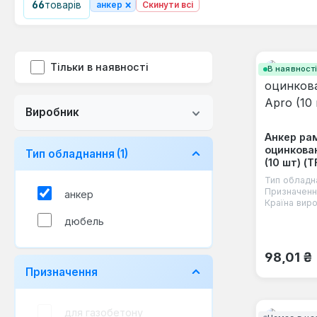
×
66
товарів
анкер
Скинути всі
Тільки в наявності
В наявност
Виробник
Анкер ра
оцинкован
Тип обладнання
(1)
(10 шт) (T
Тип обладн
Призначенн
анкер
Країна виро
дюбель
Звичайна
98,01 ₴
Призначення
для газобетону