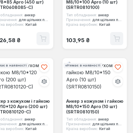
8*85 Apro (450 шт)
М8/10*100 Apro (10 шт)
RTR0608085-C)
(SRTR0810100)
 обладнання:
анкер
Тип обладнання:
анкер
значення:
для щільних повнотілих основ
Призначення:
для щільних повнотілих основ
їна виробник:
Китай
Країна виробник:
Китай
ичайна ціна:
Звичайна ціна:
526,58 ₴
103,95 ₴
ає в наявності
Немає в наявності
ер з кожухом і гайкою
Анкер з кожухом і гайкою
10*120 Apro (200 шт)
М8/10*150 Apro (10 шт)
RTR0810120-C)
(SRTR0810150)
 обладнання:
анкер
Тип обладнання:
анкер
значення:
для щільних повнотілих основ
Призначення:
для щільних повнотілих основ
їна виробник:
Китай
Країна виробник:
Китай