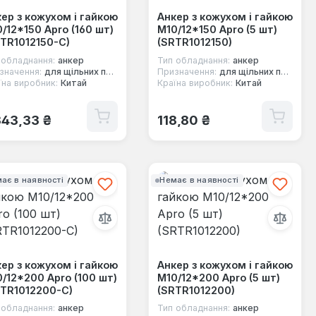
ер з кожухом і гайкою
Анкер з кожухом і гайкою
/12*150 Apro (160 шт)
М10/12*150 Apro (5 шт)
TR1012150-C)
(SRTR1012150)
 обладнання:
анкер
Тип обладнання:
анкер
значення:
для щільних повнотілих основ
Призначення:
для щільних повнотілих основ
їна виробник:
Китай
Країна виробник:
Китай
ичайна ціна:
Звичайна ціна:
343,33 ₴
118,80 ₴
ає в наявності
Немає в наявності
ер з кожухом і гайкою
Анкер з кожухом і гайкою
/12*200 Apro (100 шт)
М10/12*200 Apro (5 шт)
RTR1012200-C)
(SRTR1012200)
 обладнання:
анкер
Тип обладнання:
анкер