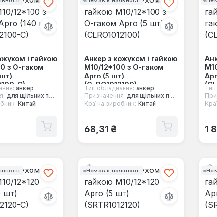
явності
Немає в наявності
Нем
ожухом і гайкою
Анкер з кожухом і гайкою
Анк
0 з О-гаком
М10/12*100 з О-гаком
М10
 шт)
Apro (5 шт)
Apr
2100-C)
(CLRO1012100)
(CL
ання:
анкер
Тип обладнання:
анкер
Тип
я:
для щільних повнотілих основ
Призначення:
для щільних повнотілих основ
При
бник:
Китай
Країна виробник:
Китай
Кра
 ціна:
Звичайна ціна:
Зв
68,31 ₴
1 
явності
Немає в наявності
Нем