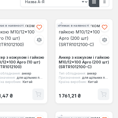
ає в наявності
Немає в наявності
ер з кожухом і гайкою
Анкер з кожухом і гайкою
/12*100 Apro (10 шт)
М10/12*100 Apro (200 шт)
TR1012100)
(SRTR1012100-C)
 обладнання:
анкер
Тип обладнання:
анкер
значення:
для щільних повнотілих основ
Призначення:
для щільних повнотілих основ
їна виробник:
Китай
Країна виробник:
Китай
ичайна ціна:
Звичайна ціна:
1,47 ₴
1 761,21 ₴