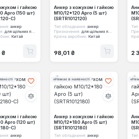
ожухом і гайкою
Анкер з кожухом і гайкою
Анк
0 Apro (150 шт)
М10/12*120 Apro (5 шт)
М10
2120-C)
(SRTR1012120)
(SR
ання:
анкер
Тип обладнання:
анкер
Тип
я:
для щільних повнотілих основ
Призначення:
для щільних повнотілих основ
При
бник:
Китай
Країна виробник:
Китай
Кра
 ціна:
Звичайна ціна:
Зв
 ₴
98,01 ₴
2 
явності
Немає в наявності
Нем
ожухом і гайкою
Анкер з кожухом і гайкою
Анк
0 Apro (120 шт)
М10/12*180 Apro (5 шт)
М10
2180-C)
(SRTR1012180)
(S
ання:
анкер
Тип обладнання:
анкер
Тип