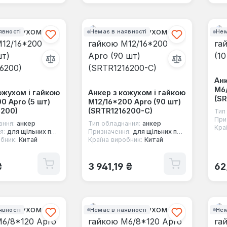
явності
Немає в наявності
Нем
Анк
М6/
ожухом і гайкою
Анкер з кожухом і гайкою
(S
0 Apro (5 шт)
М12/16*200 Apro (90 шт)
6200)
(SRTR1216200-C)
Тип
При
ання:
анкер
Тип обладнання:
анкер
Кра
я:
для щільних повнотілих основ
Призначення:
для щільних повнотілих основ
бник:
Китай
Країна виробник:
Китай
 ціна:
Звичайна ціна:
Зв
₴
3 941,19 ₴
62
явності
Немає в наявності
Нем