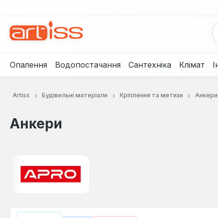
рейти до основного вмісту
Перейти до пошуку
Перейти до основної навігації
Опалення
Водопостачання
Сантехніка
Клімат
І
Artiss
Будівельні матеріали
Кріплення та метизи
Анкери
Анкери