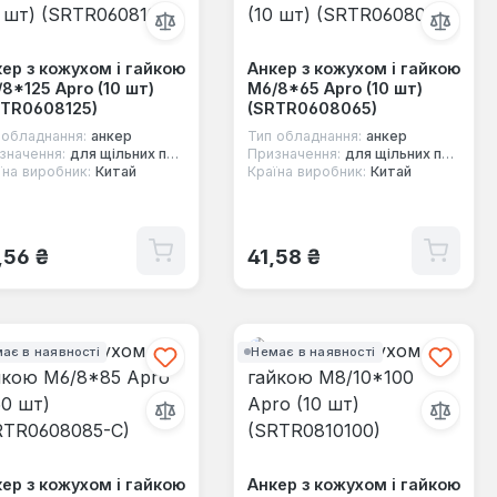
ер з кожухом і гайкою
Анкер з кожухом і гайкою
8*125 Apro (10 шт)
М6/8*65 Apro (10 шт)
RTR0608125)
(SRTR0608065)
 обладнання:
анкер
Тип обладнання:
анкер
значення:
для щільних повнотілих основ
Призначення:
для щільних повнотілих основ
їна виробник:
Китай
Країна виробник:
Китай
ичайна ціна:
Звичайна ціна:
,56 ₴
41,58 ₴
ає в наявності
Немає в наявності
ер з кожухом і гайкою
Анкер з кожухом і гайкою