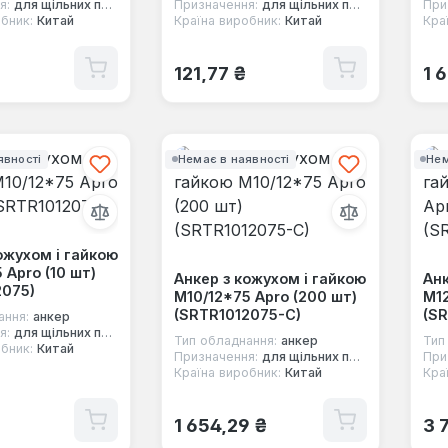
я:
для щільних повнотілих основ
Призначення:
для щільних повнотілих основ
При
бник:
Китай
Країна виробник:
Китай
Кра
 ціна:
Звичайна ціна:
Зв
121,77 ₴
1 
явності
Немає в наявності
Нем
ожухом і гайкою
 Apro (10 шт)
Анкер з кожухом і гайкою
Анк
2075)
М10/12*75 Apro (200 шт)
М12
(SRTR1012075-C)
(SR
ання:
анкер
я:
для щільних повнотілих основ
Тип обладнання:
анкер
Тип
бник:
Китай
Призначення:
для щільних повнотілих основ
При
Країна виробник:
Китай
Кра
 ціна:
Звичайна ціна:
Зв
1 654,29 ₴
3 