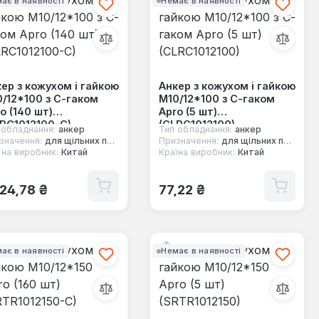
ає в наявності
Немає в наявності
ер з кожухом і гайкою
Анкер з кожухом і гайкою
/12*100 з С-гаком
М10/12*100 з С-гаком
o (140 шт)
Apro (5 шт)
RC1012100-C)
(CLRC1012100)
 обладнання:
анкер
Тип обладнання:
анкер
значення:
для щільних повнотілих основ
Призначення:
для щільних повнотілих основ
їна виробник:
Китай
Країна виробник:
Китай
ичайна ціна:
Звичайна ціна:
824,78 ₴
77,22 ₴
ає в наявності
Немає в наявності