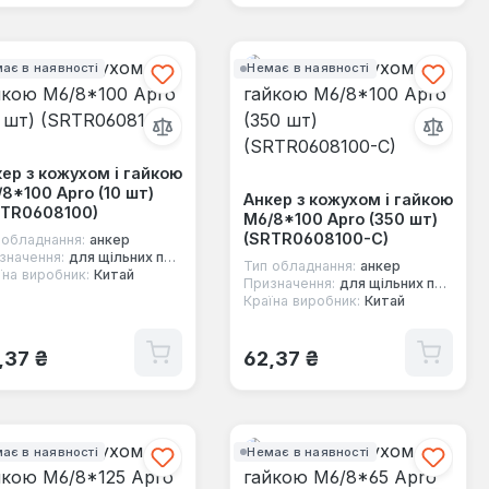
ає в наявності
Немає в наявності
ер з кожухом і гайкою
8*100 Apro (10 шт)
Анкер з кожухом і гайкою
RTR0608100)
М6/8*100 Apro (350 шт)
(SRTR0608100-C)
 обладнання:
анкер
значення:
для щільних повнотілих основ
Тип обладнання:
анкер
їна виробник:
Китай
Призначення:
для щільних повнотілих основ
Країна виробник:
Китай
ичайна ціна:
Звичайна ціна:
,37 ₴
62,37 ₴
ає в наявності
Немає в наявності