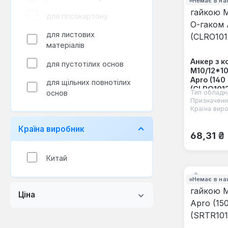
Немає в на
для гіпсокартону
для листових
матеріалів
Анкер з к
для пустотілих основ
М10/12*10
Apro (140
для щільних повнотілих
(CLRO101
основ
Тип обладн
Призначенн
Країна виро
Країна виробник
Звичайна
68,31 ₴
Китай
Немає в на
Ціна