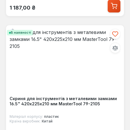
Звичайна ціна:
1 187,00 ₴
В наявності
Скриня для інструментів з металевими замками
16.5" 420х225х210 мм MasterTool 79-2105
Матеріал корпусу:
пластик
Країна виробник:
Китай