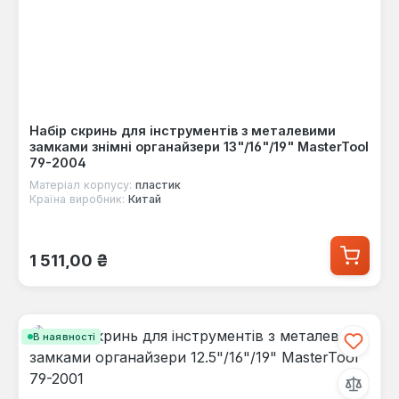
Набір скринь для інструментів з металевими
замками знімні органайзери 13"/16"/19" MasterTool
79-2004
Матеріал корпусу:
пластик
Країна виробник:
Китай
Звичайна ціна:
1 511,00 ₴
В наявності