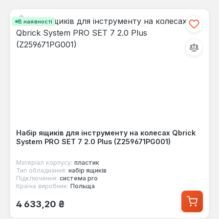
В наявності
Набір ящиків для інструменту на колесах Qbrick
System PRO SET 7 2.0 Plus (Z259671PG001)
Матеріал корпусу:
пластик
Тип обладнання:
набір ящиків
Підключення:
система pro
Країна виробник:
Польща
Звичайна ціна:
4 633,20 ₴