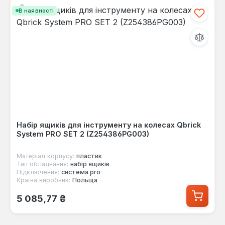
В наявності
Набір ящиків для інструменту на колесах Qbrick
System PRO SET 2 (Z254386PG003)
Матеріал корпусу:
пластик
Тип обладнання:
набір ящиків
Підключення:
система pro
Країна виробник:
Польща
Звичайна ціна:
5 085,77 ₴