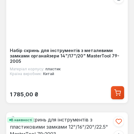
Набір скринь для інструментів з металевими
замками органайзери 14"/17"/20" MasterTool 79-
2005
Матеріал корпусу:
пластик
Країна виробник:
Китай
Звичайна ціна:
1 785,00 ₴
В наявності