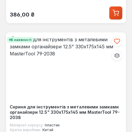
Звичайна ціна:
386,00 ₴
В наявності
Скриня для інструментів з металевими замками
органайзери 12.5" 330х175х145 мм MasterTool 79-
2038
Матеріал корпусу:
пластик
Країна виробник:
Китай