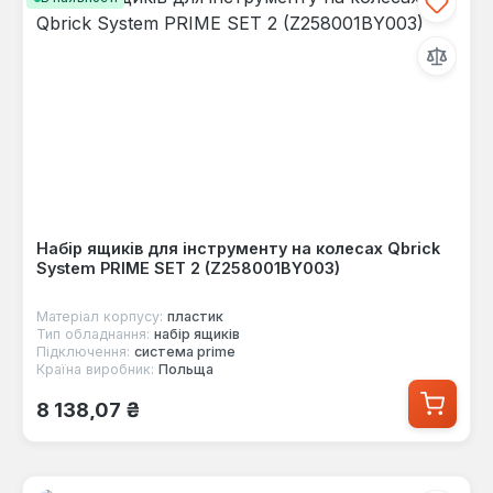
Набір ящиків для інструменту на колесах Qbrick
System PRIME SET 2 (Z258001BY003)
Матеріал корпусу:
пластик
Тип обладнання:
набір ящиків
Підключення:
система prime
Країна виробник:
Польща
Звичайна ціна:
8 138,07 ₴