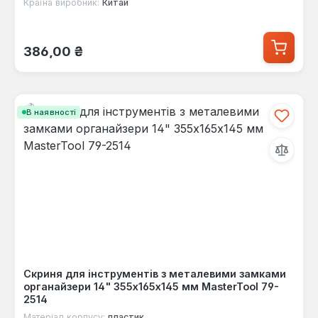
Країна виробник:
Китай
Звичайна ціна:
386,00 ₴
В наявності
Скриня для інструментів з металевими замками
органайзери 14" 355х165х145 мм MasterTool 79-
2514
Матеріал корпусу:
пластик