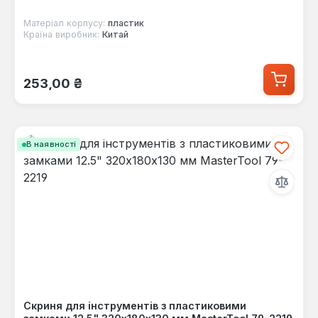
Матеріал корпусу:
пластик
Країна виробник:
Китай
Звичайна ціна:
253,00 ₴
В наявності
Скриня для інструментів з пластиковими