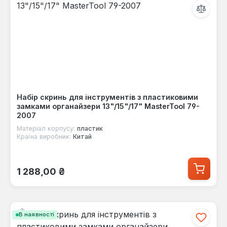
Набір скринь для інструментів з пластиковими
замками органайзери 13"/15"/17" MasterTool 79-
2007
Матеріал корпусу:
пластик
Країна виробник:
Китай
Звичайна ціна:
1 288,00 ₴
В наявності