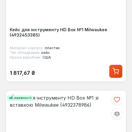
Кейс для інструменту HD Box №1 Milwaukee
(4932453385)
Матеріал корпусу:
пластик
Тип обладнання:
кейс
Країна виробник:
США
Звичайна ціна:
1 817,67 ₴
В наявності