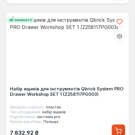
В наявності
Набір ящиків для інструментів Qbrick System PRO
Drawer Workshop SET 1 (Z258117PG003)
Матеріал корпусу:
пластик
Тип обладнання:
набір ящиків
Підключення:
система pro
Країна виробник:
Польща
Звичайна ціна:
7 832,92 ₴