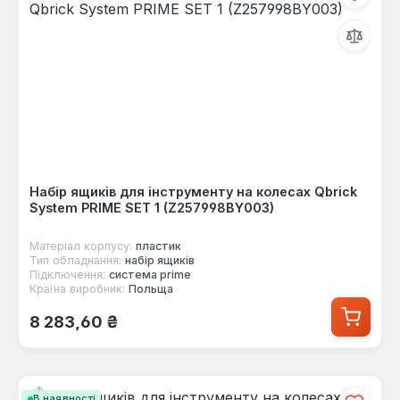
Набір ящиків для інструменту на колесах Qbrick
System PRIME SET 1 (Z257998BY003)
Матеріал корпусу:
пластик
Тип обладнання:
набір ящиків
Підключення:
система prime
Країна виробник:
Польща
Звичайна ціна:
8 283,60 ₴
В наявності