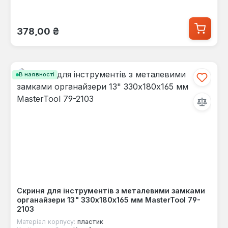
Звичайна ціна:
378,00 ₴
В наявності
Скриня для інструментів з металевими замками
органайзери 13" 330х180х165 мм MasterTool 79-
2103
Матеріал корпусу:
пластик