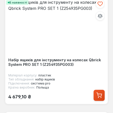
В наявності
Набір ящиків для інструменту на колесах Qbrick
System PRO SET 1 (Z254935PG003)
Матеріал корпусу:
пластик
Тип обладнання:
набір ящиків
Підключення:
система pro
Країна виробник:
Польща
Звичайна ціна:
4 679,10 ₴