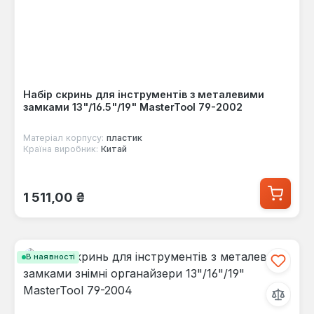
Набір скринь для інструментів з металевими
замками 13"/16.5"/19" MasterTool 79-2002
Матеріал корпусу:
пластик
Країна виробник:
Китай
Звичайна ціна:
1 511,00 ₴
В наявності