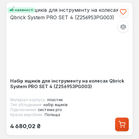
В наявності
Набір ящиків для інструменту на колесах Qbrick
System PRO SET 4 (Z256953PG003)
Матеріал корпусу:
пластик
Тип обладнання:
набір ящиків
Підключення:
система pro
Країна виробник:
Польща
Звичайна ціна:
4 680,02 ₴