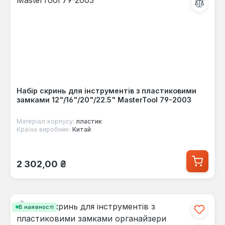
Набір скринь для інструментів з пластиковими
замками 12"/16"/20"/22.5" MasterTool 79-2003
Матеріал корпусу:
пластик
Країна виробник:
Китай
Звичайна ціна:
2 302,00 ₴
В наявності