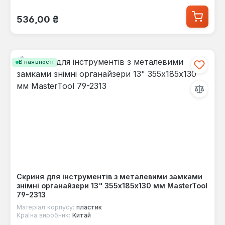
Звичайна ціна:
536,00 ₴
В наявності
Скриня для інструментів з металевими замками
знімні органайзери 13" 355х185х130 мм MasterTool
79-2313
Матеріал корпусу:
пластик
Країна виробник:
Китай