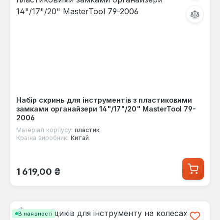
Набір скринь для інструментів з пластиковими
замками органайзери 14"/17"/20" MasterTool 79-
2006
Матеріал корпусу:
пластик
Країна виробник:
Китай
Звичайна ціна:
1 619,00 ₴
В наявності