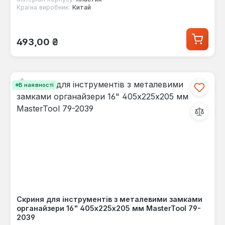
Країна виробник:
Китай
Звичайна ціна:
493,00 ₴
В наявності
Скриня для інструментів з металевими замками
органайзери 16" 405х225х205 мм MasterTool 79-
2039