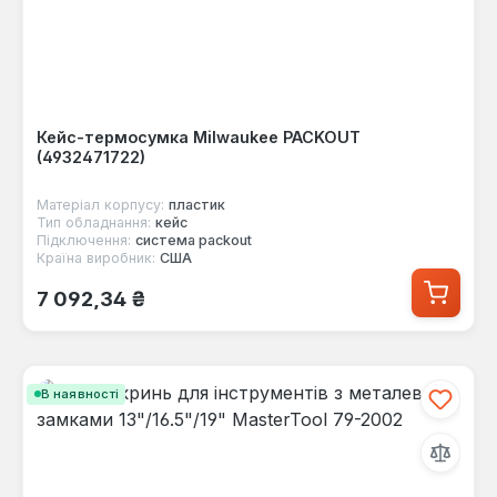
Кейс-термосумка Milwaukee PACKOUT
(4932471722)
Матеріал корпусу:
пластик
Тип обладнання:
кейс
Підключення:
система packout
Країна виробник:
США
Звичайна ціна:
7 092,34 ₴
В наявності