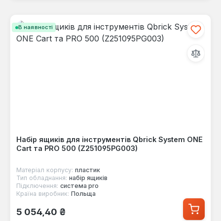
В наявності
Набір ящиків для інструментів Qbrick System ONE
Cart та PRO 500 (Z251095PG003)
Матеріал корпусу:
пластик
Тип обладнання:
набір ящиків
Підключення:
система pro
Країна виробник:
Польща
Звичайна ціна:
5 054,40 ₴