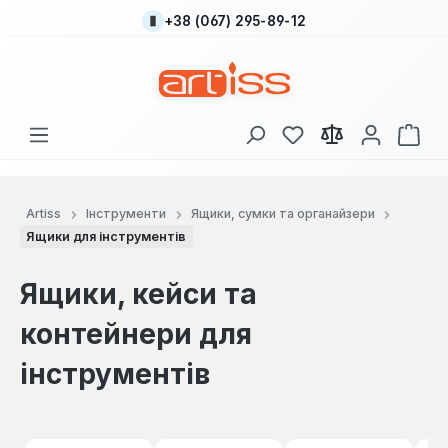
+38 (067) 295-89-12
Перейти до основного вмісту
У вас є 0 у списку
Кош
Artiss
Інструменти
Ящики, сумки та органайзери
Ящики для інструментів
Ящики, кейси та
контейнери для
інструментів