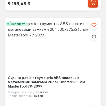
Звичайна ціна:
9 155,48 ₴
В наявності
Скриня для інструментів ABS пластик з
металевими замками 20" 500х275х265 мм
MasterTool 79-2099
Матеріал корпусу:
пластик
Країна виробник:
Китай