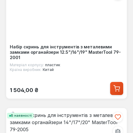
Набір скринь для інструментів з металевими
замками органайзери 12.5"/16"/19" MasterTool 79-
2001
Матеріал корпусу:
пластик
Країна виробник:
Китай
Звичайна ціна:
1 504,00 ₴
В наявності