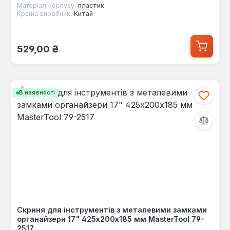
Матеріал корпусу:
пластик
Країна виробник:
Китай
Звичайна ціна:
529,00 ₴
В наявності
Скриня для інструментів з металевими замками
органайзери 17" 425х200х185 мм MasterTool 79-
2517