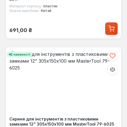
Матеріал корпусу:
пластик
Країна виробник:
Китай
Звичайна ціна:
691,00 ₴
В наявності
Скриня для інструментів з пластиковими
замками 12" 305х150х100 мм MasterTool 79-6025