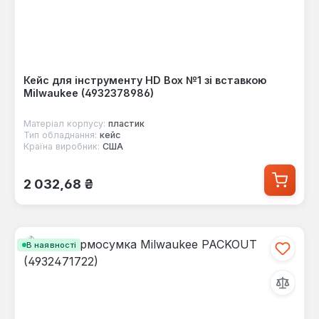
Кейс для інструменту HD Box №1 зі вставкою
Milwaukee (4932378986)
Матеріал корпусу:
пластик
Тип обладнання:
кейс
Країна виробник:
США
Звичайна ціна:
2 032,68 ₴
В наявності