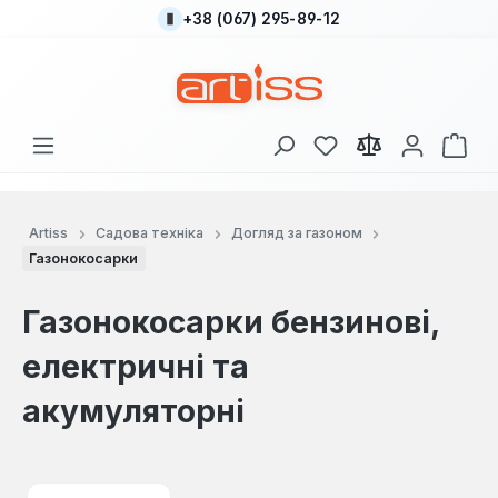
+38 (067) 295-89-12
Перейти до основного вмісту
У вас є 0 у списку
Кош
Artiss
Садова техніка
Догляд за газоном
Газонокосарки
Газонокосарки бензинові,
електричні та
акумуляторні