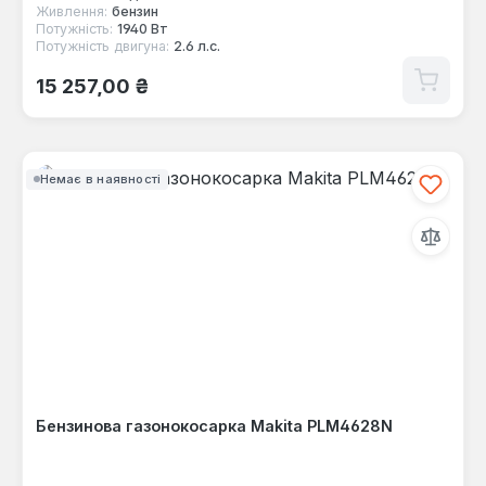
Живлення:
бензин
Потужність:
1940 Вт
Потужність двигуна:
2.6 л.с.
Звичайна ціна:
15 257,00 ₴
Немає в наявності
Бензинова газонокосарка Makita PLM4628N