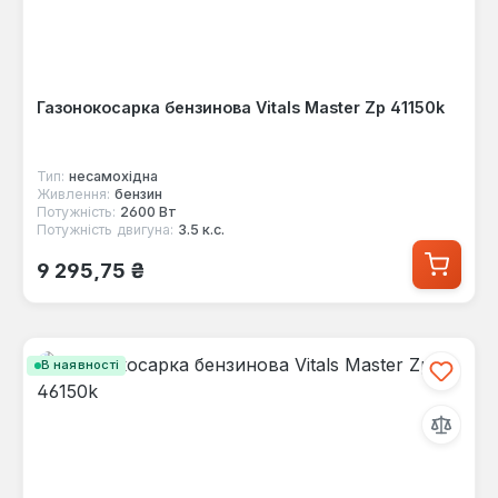
Газонокосарка бензинова Vitals Master Zp 41150k
Тип:
несамохідна
Живлення:
бензин
Потужність:
2600 Вт
Потужність двигуна:
3.5 к.с.
Звичайна ціна:
9 295,75 ₴
В наявності