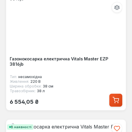
Газонокосарка електрична Vitals Master EZP
3816jb
Тип:
несамохідна
Живлення:
220 В
Ширина обробки:
38 см
Травозбірник:
38 л
Звичайна ціна:
6 554,05 ₴
В наявності