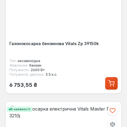
Газонокосарка бензинова Vitals Zp 39150k
Тип:
несамохідна
Живлення:
бензин
Потужність:
2600 Вт
Потужність двигуна:
3.5 к.с.
Звичайна ціна:
6 753,55 ₴
В наявності