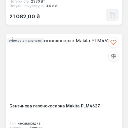
Потужність:
2330 Вт
Потужність двигуна:
3.6 л.с.
Звичайна ціна:
21 082,00 ₴
Немає в наявності
Бензинова газонокосарка Makita PLM4627
Тип:
несамохідна
Живлення:
бензин