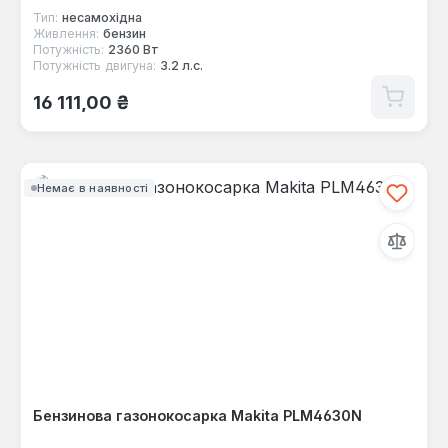
Тип:
несамохідна
Живлення:
бензин
Потужність:
2360 Вт
Потужність двигуна:
3.2 л.с.
Звичайна ціна:
16 111,00 ₴
Немає в наявності
Бензинова газонокосарка Makita PLM4630N