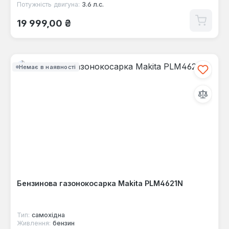
Потужність двигуна:
3.6 л.с.
Звичайна ціна:
19 999,00 ₴
Немає в наявності
Бензинова газонокосарка Makita PLM4621N
Тип:
самохідна
Живлення:
бензин