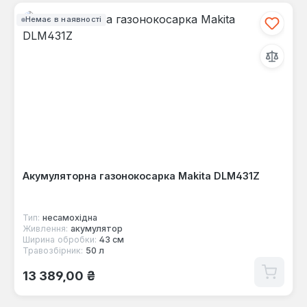
Немає в наявності
Акумуляторна газонокосарка Makita DLM431Z
Тип:
несамохідна
Живлення:
акумулятор
Ширина обробки:
43 см
Травозбірник:
50 л
Звичайна ціна:
13 389,00 ₴