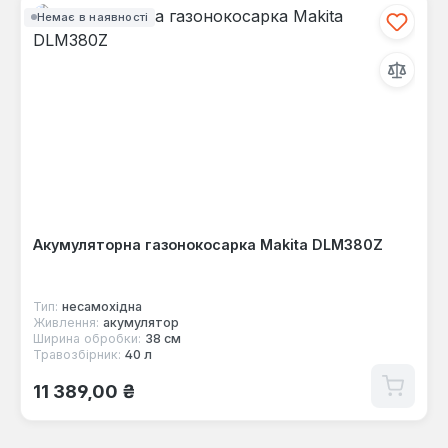
Немає в наявності
Акумуляторна газонокосарка Makita DLM380Z
Тип:
несамохідна
Живлення:
акумулятор
Ширина обробки:
38 см
Травозбірник:
40 л
Звичайна ціна:
11 389,00 ₴