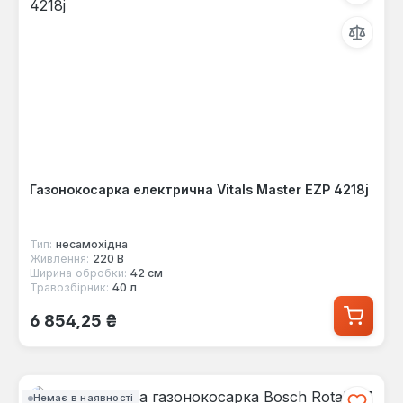
Газонокосарка електрична Vitals Master EZP 4218j
Тип:
несамохідна
Живлення:
220 В
Ширина обробки:
42 см
Травозбірник:
40 л
Звичайна ціна:
6 854,25 ₴
Немає в наявності