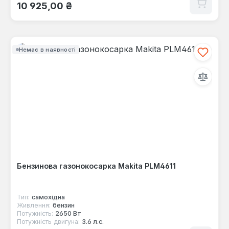
Звичайна ціна:
10 925,00 ₴
Немає в наявності
Бензинова газонокосарка Makita PLM4611
Тип:
самохідна
Живлення:
бензин
Потужність:
2650 Вт
Потужність двигуна:
3.6 л.с.