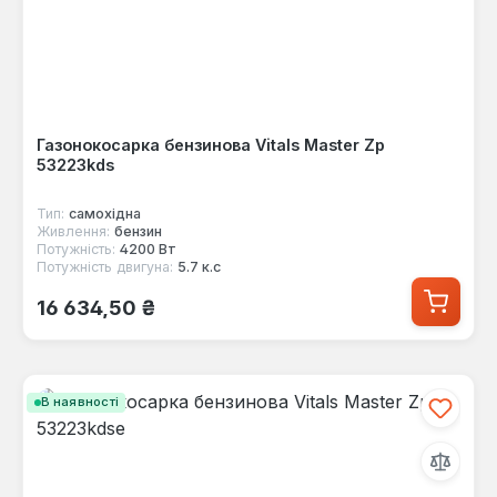
Газонокосарка бензинова Vitals Master Zp
53223kds
Тип:
самохідна
Живлення:
бензин
Потужність:
4200 Вт
Потужність двигуна:
5.7 к.с
Звичайна ціна:
16 634,50 ₴
В наявності