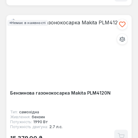
Немає в наявності
Бензинова газонокосарка Makita PLM4120N
Тип:
самохідна
Живлення:
бензин
Потужність:
1990 Вт
Потужність двигуна:
2.7 л.с.
Звичайна ціна:
15 379,00 ₴