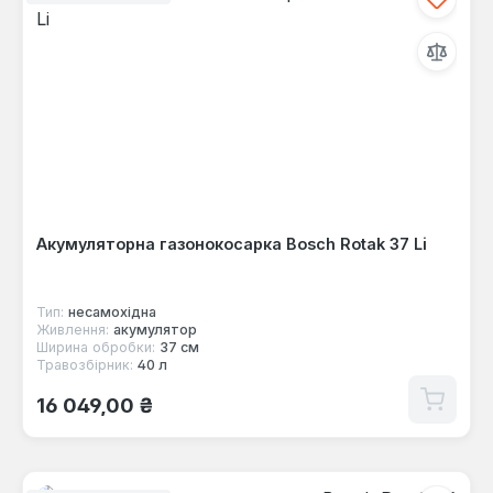
Акумуляторна газонокосарка Bosch Rotak 37 Li
Тип:
несамохідна
Живлення:
акумулятор
Ширина обробки:
37 см
Травозбірник:
40 л
Звичайна ціна:
16 049,00 ₴