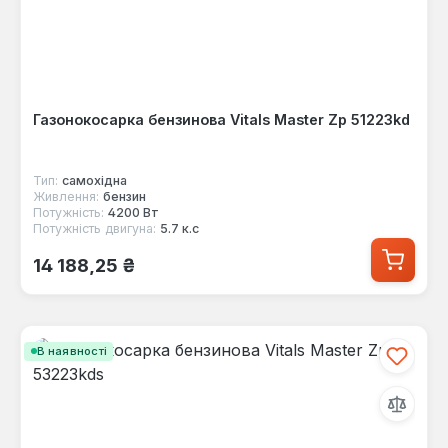
Газонокосарка бензинова Vitals Master Zp 51223kd
Тип:
самохідна
Живлення:
бензин
Потужність:
4200 Вт
Потужність двигуна:
5.7 к.с
Звичайна ціна:
14 188,25 ₴
В наявності