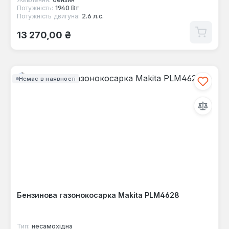
Потужність:
1940 Вт
Потужність двигуна:
2.6 л.с.
Звичайна ціна:
13 270,00 ₴
Немає в наявності
Бензинова газонокосарка Makita PLM4628
Тип:
несамохідна