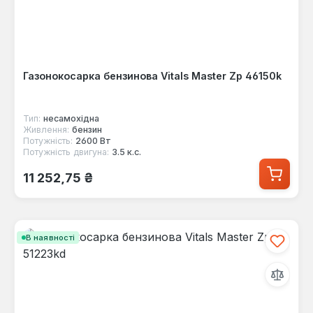
Газонокосарка бензинова Vitals Master Zp 46150k
Тип:
несамохідна
Живлення:
бензин
Потужність:
2600 Вт
Потужність двигуна:
3.5 к.с.
Звичайна ціна:
11 252,75 ₴
В наявності