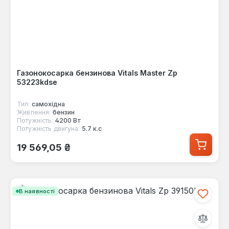
Газонокосарка бензинова Vitals Master Zp
53223kdsе
Тип:
самохідна
Живлення:
бензин
Потужність:
4200 Вт
Потужність двигуна:
5.7 к.с
Звичайна ціна:
19 569,05 ₴
В наявності