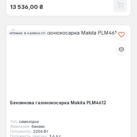
Звичайна ціна:
13 536,00 ₴
Немає в наявності
Бензинова газонокосарка Makita PLM4612
Тип:
самохідна
Живлення:
бензин
Потужність:
2206 Вт
Потужність двигуна:
3.6 л.с.