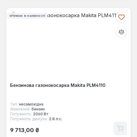
Немає в наявності
Бензинова газонокосарка Makita PLM4110
Тип:
несамохідна
Живлення:
бензин
Потужність:
2060 Вт
Потужність двигуна:
2.8 л.с.
Звичайна ціна:
9 713,00 ₴