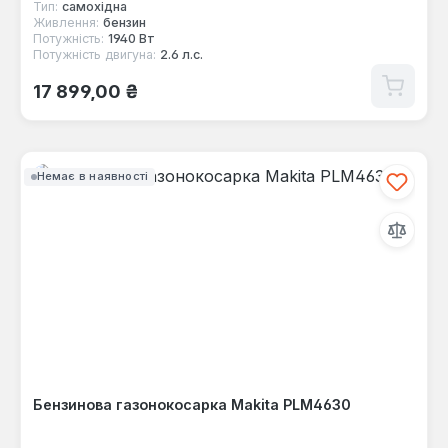
Тип:
самохідна
Живлення:
бензин
Потужність:
1940 Вт
Потужність двигуна:
2.6 л.с.
Звичайна ціна:
17 899,00 ₴
Немає в наявності
Бензинова газонокосарка Makita PLM4630