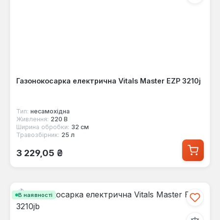
Газонокосарка електрична Vitals Master EZP 3210j
Тип:
несамохідна
Живлення:
220 В
Ширина обробки:
32 см
Травозбірник:
25 л
Звичайна ціна:
3 229,05 ₴
В наявності