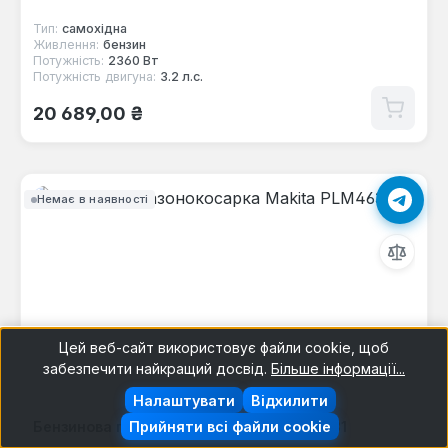
Тип:
самохідна
Живлення:
бензин
Потужність:
2360 Вт
Потужність двигуна:
3.2 л.с.
Звичайна ціна:
20 689,00 ₴
Немає в наявності
Цей веб-сайт використовує файли cookie, щоб
забезпечити найкращий досвід.
Більше інформації...
Налаштувати
Відхилити
Прийняти всі файли cookie
Бензинова газонокосарка Makita PLM4631