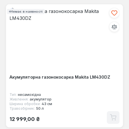
Немає в наявності
Акумуляторна газонокосарка Makita LM430DZ
Тип:
несамохідна
Живлення:
акумулятор
Ширина обробки:
43 см
Травозбірник:
50 л
Звичайна ціна:
12 999,00 ₴