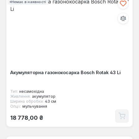
Немає в наявності
Акумуляторна газонокосарка Bosch Rotak 43 Li
Тип:
несамохідна
Живлення:
акумулятор
Ширина обробки:
43 см
Опції:
мульчування
Звичайна ціна:
18 778,00 ₴