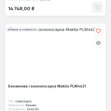
Звичайна ціна:
14 748,00 ₴
Немає в наявності
Бензинова газонокосарка Makita PLM4621
Тип:
самохідна
Живлення:
бензин
Потужність:
2440 Вт