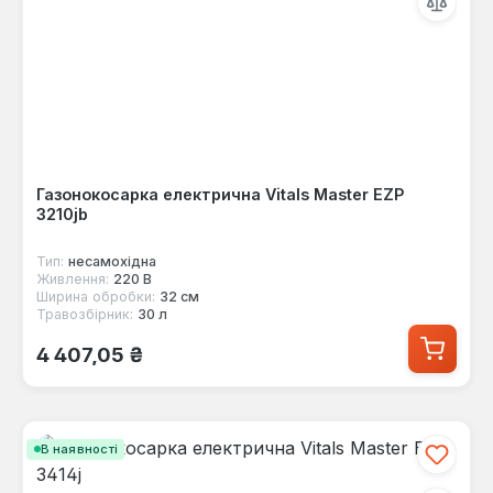
Газонокосарка електрична Vitals Master EZP
3210jb
Тип:
несамохідна
Живлення:
220 В
Ширина обробки:
32 см
Травозбірник:
30 л
Звичайна ціна:
4 407,05 ₴
В наявності