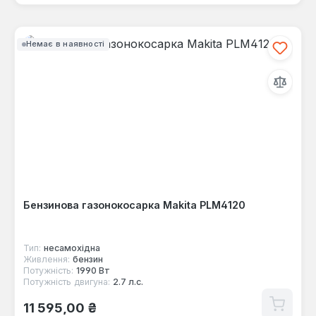
Немає в наявності
Бензинова газонокосарка Makita PLM4120
Тип:
несамохідна
Живлення:
бензин
Потужність:
1990 Вт
Потужність двигуна:
2.7 л.с.
Звичайна ціна:
11 595,00 ₴