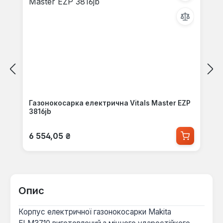
Газонокосарка електрична Vitals Master EZP
3816jb
Звичайна ціна:
6 554,05 ₴
Опис
Корпус електричної газонокосарки Makita