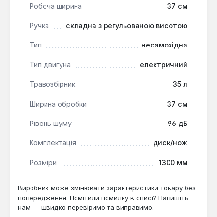
та якісний догляд за газоном.
Робоча ширина
37 см
Зручність у використанні:
Проста установка
Ручка
складна з регульованою висотою
травозбірника та наявність ручки для
транспортування спрощують експлуатацію та
Тип
несамохідна
обслуговування інструменту.
Тип двигуна
електричний
Ця несамохідна електрична газонокосарка Makita
Травозбірник
35 л
ELM3710 є відмінним вибором для власників
невеликих та середніх присадибних ділянок, дач
Ширина обробки
37 см
або територій біля будинку, де потрібен
регулярний догляд за газоном. Вона підходить для
Рівень шуму
96 дБ
тих, хто цінує легкість, маневреність та простоту
Комплектація
диск/нож
в експлуатації, а також не потребує мульчування.
Розміри
1300 мм
Виробник може змінювати характеристики товару без
попередження. Помітили помилку в описі? Напишіть
нам — швидко перевіримо та виправимо.