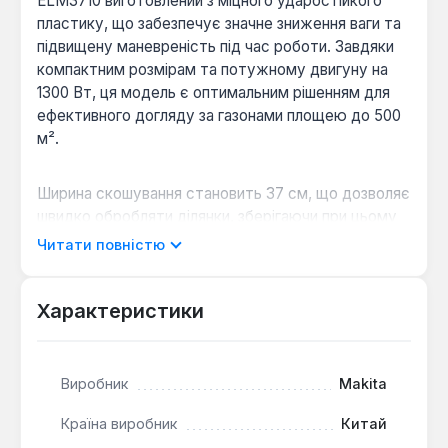
ELM3710 виготовлений з міцного ударостійкого
пластику, що забезпечує значне зниження ваги та
підвищену маневреність під час роботи. Завдяки
компактним розмірам та потужному двигуну на
1300 Вт, ця модель є оптимальним рішенням для
ефективного догляду за газонами площею до 500
м².
Ширина скошування становить 37 см, що дозволяє
швидко обробляти ділянки, зберігаючи при цьому
високу точність маневрування навколо перешкод.
Читати повністю
Висота зрізу регулюється в трьох положеннях в
діапазоні від 20 до 55 мм, що дає змогу
адаптувати косарку до різних типів трави та
Характеристики
бажаної довжини газону. Збір скошеної трави
здійснюється у травозбірник об'ємом 35 літрів,
який легко встановлюється та знімається,
Виробник
Makita
мінімізуючи перерви в роботі для його
спорожнення.
Країна виробник
Китай