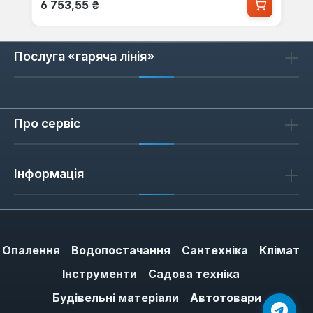
Звичайна ціна:
6 753,55 ₴
Послуга «гаряча лінія»
Про сервіс
Інформація
Опалення
Водопостачання
Сантехніка
Клімат
Інструменти
Садова техніка
Будівельні матеріали
Автотовари