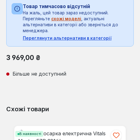
Товар тимчасово відсутній
На жаль, цей товар зараз недоступний.
Перегляньте
схожі моделі
, актуальні
альтернативи в категорії або зверніться до
менеджера.
Переглянути альтернативи в категорії
Звичайна ціна:
3 969,00 ₴
Більше не доступний
Схожі товари
Пропустити галерею продуктів
В наявності