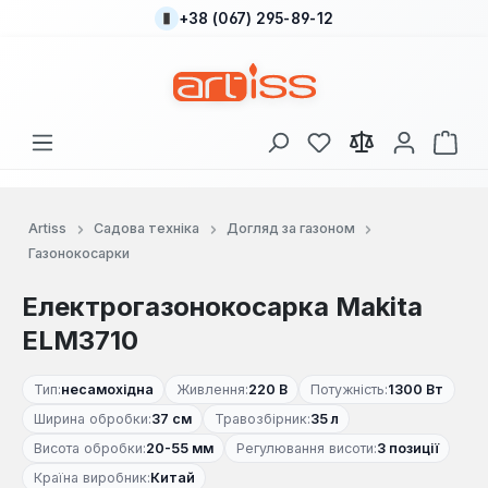
+38 (067) 295-89-12
Перейти до основного вмісту
У вас є 0 у списку
Кош
Artiss
Садова техніка
Догляд за газоном
Газонокосарки
Електрогазонокосарка Makita
ELM3710
Тип:
несамохідна
Живлення:
220 В
Потужність:
1300 Вт
Ширина обробки:
37 см
Травозбірник:
35 л
Висота обробки:
20-55 мм
Регулювання висоти:
3 позиції
Країна виробник:
Китай