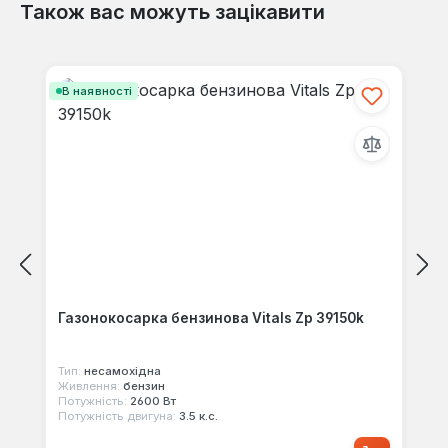
Також вас можуть зацікавити
Відгуків не знайдено. Поділіться
своїми знаннями з іншими.
Пропустити галерею продуктів
В наявності
Газонокосарка бензинова Vitals Zp 39150k
Тип:
несамохідна
Живлення:
бензин
Потужність:
2600 Вт
Потужність двигуна:
3.5 к.с.