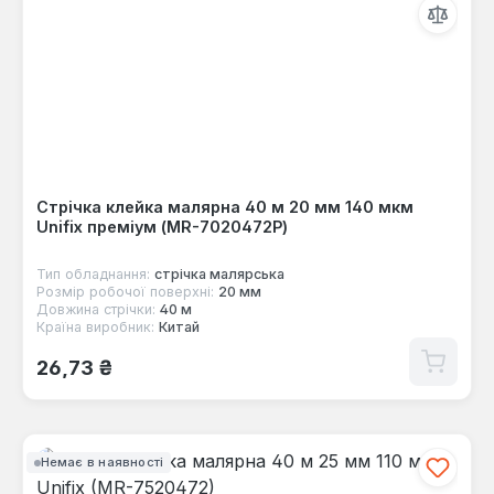
Стрічка клейка малярна 40 м 20 мм 140 мкм
Unifix преміум (MR-7020472P)
Тип обладнання:
стрічка малярська
Розмір робочої поверхні:
20 мм
Довжина стрічки:
40 м
Країна виробник:
Китай
Звичайна ціна:
26,73 ₴
Немає в наявності