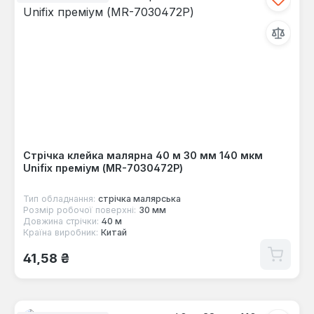
Стрічка клейка малярна 40 м 30 мм 140 мкм
Unifix преміум (MR-7030472P)
Тип обладнання:
стрічка малярська
Розмір робочої поверхні:
30 мм
Довжина стрічки:
40 м
Країна виробник:
Китай
Звичайна ціна:
41,58 ₴