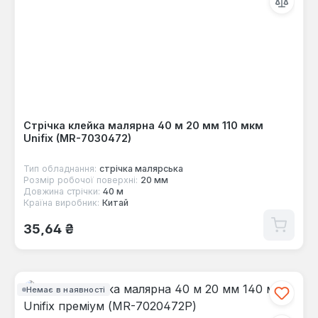
Стрічка клейка малярна 40 м 20 мм 110 мкм
Unifix (MR-7030472)
Тип обладнання:
стрічка малярська
Розмір робочої поверхні:
20 мм
Довжина стрічки:
40 м
Країна виробник:
Китай
Звичайна ціна:
35,64 ₴
Немає в наявності