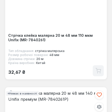
Стрічка клейка малярна 20 м 48 мм 110 мкм
Unifix (MR-7840261)
Тип обладнання:
стрічка малярська
Розмір робочої поверхні:
48 мм
Довжина стрічки:
20 м
Країна виробник:
Китай
Звичайна ціна:
32,67 ₴
Немає в наявності