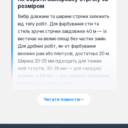
розміром
Вибір довжини та ширини стрічки залежить
від типу робіт. Для фарбування стін та
стель зручні стрічки завдовжки 40 м — їх
вистачає на великі площі без частих замін.
Для дрібних робіт, як-от фарбування
віконних рам або плінтусів, достатньо 20 м.
Ширина 20-25 мм підходить для тонких
ліній та кутів, 30-38 мм — для середніх
ділянок, а 48 мм — для широких поверхонь,
наприклад, уздовж стелі.
Читати повністю
WHY: Чому важлива якість
клейового шару
Малярська стрічка має клей на основі