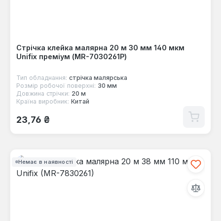
Стрічка клейка малярна 20 м 30 мм 140 мкм
Unifix преміум (MR-7030261P)
Тип обладнання:
стрічка малярська
Розмір робочої поверхні:
30 мм
Довжина стрічки:
20 м
Країна виробник:
Китай
Звичайна ціна:
23,76 ₴
Немає в наявності