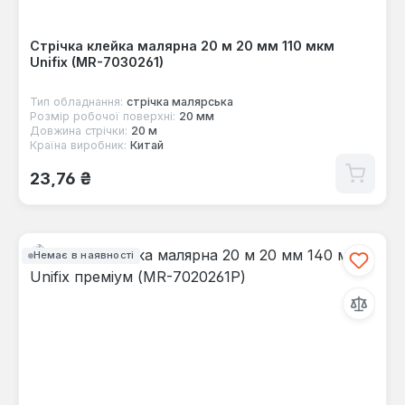
Стрічка клейка малярна 20 м 20 мм 110 мкм
Unifix (MR-7030261)
Тип обладнання:
стрічка малярська
Розмір робочої поверхні:
20 мм
Довжина стрічки:
20 м
Країна виробник:
Китай
Звичайна ціна:
23,76 ₴
Немає в наявності