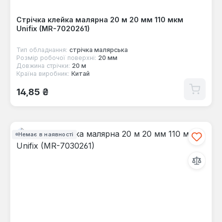
Стрічка клейка малярна 20 м 20 мм 110 мкм
Unifix (MR-7020261)
Тип обладнання:
стрічка малярська
Розмір робочої поверхні:
20 мм
Довжина стрічки:
20 м
Країна виробник:
Китай
Звичайна ціна:
14,85 ₴
Немає в наявності