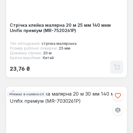
Стрічка клейка малярна 20 м 25 мм 140 мкм
Unifix преміум (MR-7520261P)
Тип обладнання:
стрічка малярська
Розмір робочої поверхні:
25 мм
Довжина стрічки:
20 м
Країна виробник:
Китай
Звичайна ціна:
23,76 ₴
Немає в наявності