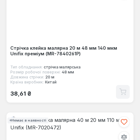
Стрічка клейка малярна 20 м 48 мм 140 мкм
Unifix преміум (MR-7840261P)
Тип обладнання:
стрічка малярська
Розмір робочої поверхні:
48 мм
Довжина стрічки:
20 м
Країна виробник:
Китай
Звичайна ціна:
38,61 ₴
Немає в наявності