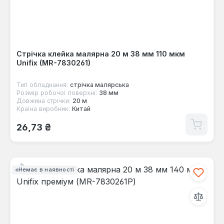
Стрічка клейка малярна 20 м 38 мм 110 мкм
Unifix (MR-7830261)
Тип обладнання:
стрічка малярська
Розмір робочої поверхні:
38 мм
Довжина стрічки:
20 м
Країна виробник:
Китай
Звичайна ціна:
26,73 ₴
Немає в наявності