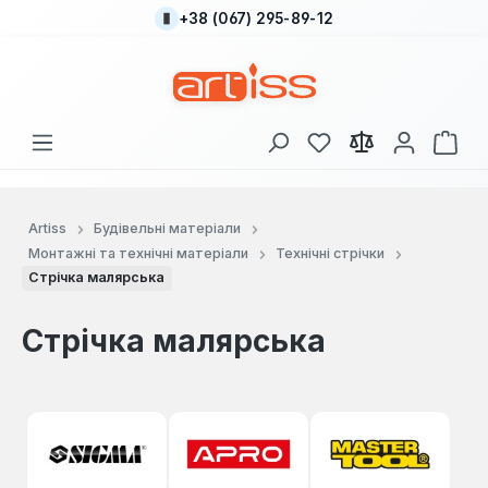
+38 (067) 295-89-12
Перейти до основного вмісту
У вас є 0 у списку
Кош
Artiss
Будівельні матеріали
Монтажні та технічні матеріали
Технічні стрічки
Стрічка малярська
Стрічка малярська