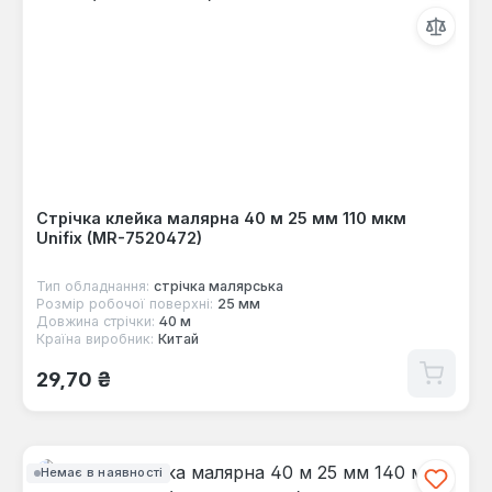
Стрічка клейка малярна 40 м 25 мм 110 мкм
Unifix (MR-7520472)
Тип обладнання:
стрічка малярська
Розмір робочої поверхні:
25 мм
Довжина стрічки:
40 м
Країна виробник:
Китай
Звичайна ціна:
29,70 ₴
Немає в наявності