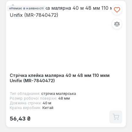
Немає в наявності
Стрічка клейка малярна 40 м 48 мм 110 мкм
Unifix (MR-7840472)
Тип обладнання:
стрічка малярська
Розмір робочої поверхні:
48 мм
Довжина стрічки:
40 м
Країна виробник:
Китай
Звичайна ціна:
56,43 ₴