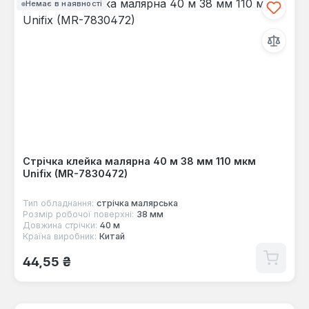
Немає в наявності
Стрічка клейка малярна 40 м 38 мм 110 мкм
Unifix (MR-7830472)
Тип обладнання:
стрічка малярська
Розмір робочої поверхні:
38 мм
Довжина стрічки:
40 м
Країна виробник:
Китай
Звичайна ціна:
44,55 ₴