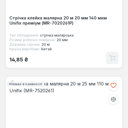
Стрічка клейка малярна 20 м 20 мм 140 мкм
Unifix преміум (MR-7020261P)
Тип обладнання:
стрічка малярська
Розмір робочої поверхні:
20 мм
Довжина стрічки:
20 м
Країна виробник:
Китай
Звичайна ціна:
14,85 ₴
Немає в наявності