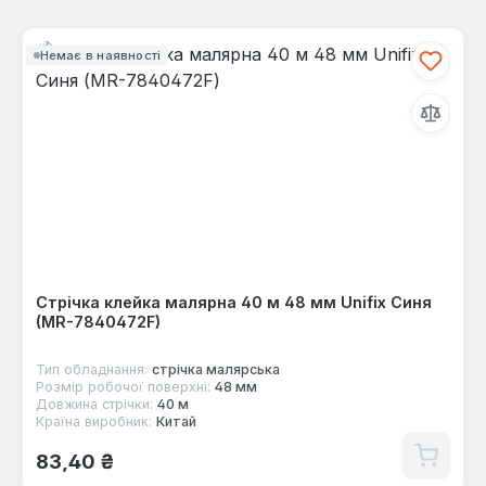
Немає в наявності
Стрічка клейка малярна 40 м 48 мм Unifix Синя
(MR-7840472F)
Тип обладнання:
стрічка малярська
Розмір робочої поверхні:
48 мм
Довжина стрічки:
40 м
Країна виробник:
Китай
Звичайна ціна:
83,40 ₴