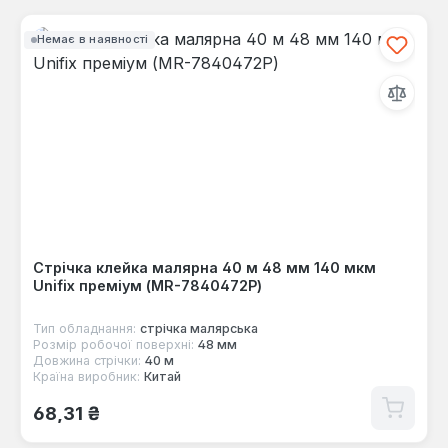
Немає в наявності
Стрічка клейка малярна 40 м 48 мм 140 мкм
Unifix преміум (MR-7840472P)
Тип обладнання:
стрічка малярська
Розмір робочої поверхні:
48 мм
Довжина стрічки:
40 м
Країна виробник:
Китай
Звичайна ціна:
68,31 ₴