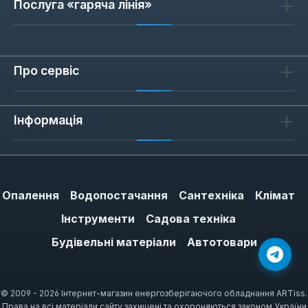
Послуга «гаряча лінія»
каучуку або акрилу. Каучуковий клей
забезпечує сильне початкове зчеплення,
але може залишати сліди на делікатних
поверхнях (шпалери, свіжа фарба).
Про сервіс
Акриловий клей безпечніший для чутливих
матеріалів, проте потребує ретельного
Інформація
притискання. Для звичайних фарбувань стін
достатньо стрічки з каучуком; для шпалер
або глянцевих покриттів обирайте акрилову
основу.
Опалення
Водопостачання
Сантехніка
Клімат
Інструменти
Садова техніка
HOW: Як правильно наклеювати
Будівельні матеріали
Автотовари
та знімати стрічку
Перед наклеюванням поверхня має бути
сухою та чистою. Притискайте стрічку
© 2009 - 2026 Інтернет-магазин енергозберігаючого обладнання ARTiss.
Права на всі матеріали сайту захищені та охороняються законом України