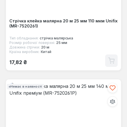
Стрічка клейка малярна 20 м 25 мм 110 мкм Unifix
(MR-7520261)
Тип обладнання:
стрічка малярська
Розмір робочої поверхні:
25 мм
Довжина стрічки:
20 м
Країна виробник:
Китай
Звичайна ціна:
17,82 ₴
Немає в наявності