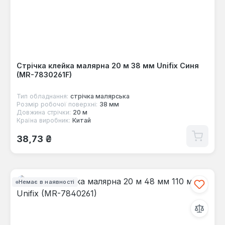
Стрічка клейка малярна 20 м 38 мм Unifix Синя
(MR-7830261F)
Тип обладнання:
стрічка малярська
Розмір робочої поверхні:
38 мм
Довжина стрічки:
20 м
Країна виробник:
Китай
Звичайна ціна:
38,73 ₴
Немає в наявності