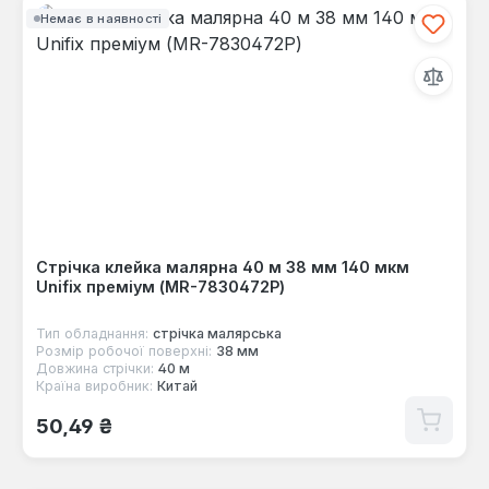
Немає в наявності
Стрічка клейка малярна 40 м 38 мм 140 мкм
Unifix преміум (MR-7830472P)
Тип обладнання:
стрічка малярська
Розмір робочої поверхні:
38 мм
Довжина стрічки:
40 м
Країна виробник:
Китай
Звичайна ціна:
50,49 ₴