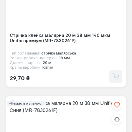
Стрічка клейка малярна 20 м 38 мм 140 мкм
Unifix преміум (MR-7830261P)
Тип обладнання:
стрічка малярська
Розмір робочої поверхні:
38 мм
Довжина стрічки:
20 м
Країна виробник:
Китай
Звичайна ціна:
29,70 ₴
Немає в наявності