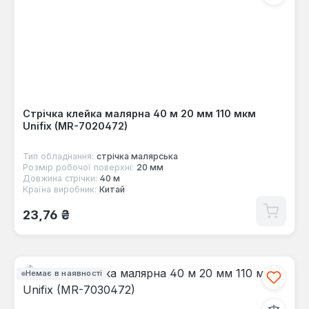
Стрічка клейка малярна 40 м 20 мм 110 мкм
Unifix (MR-7020472)
Тип обладнання:
стрічка малярська
Розмір робочої поверхні:
20 мм
Довжина стрічки:
40 м
Країна виробник:
Китай
Звичайна ціна:
23,76 ₴
Немає в наявності