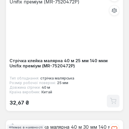
Стрічка клейка малярна 40 м 25 мм 140 мкм
Unifix преміум (MR-7520472P)
Тип обладнання:
стрічка малярська
Розмір робочої поверхні:
25 мм
Довжина стрічки:
40 м
Країна виробник:
Китай
Звичайна ціна:
32,67 ₴
Немає в наявності