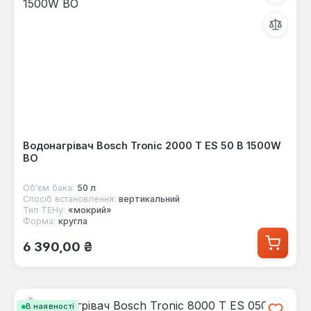
Водонагрівач Bosch Tronic 2000 T ES 50 B 1500W
BO
Об'єм бака:
50 л
Спосіб встановлення:
вертикальний
Тип ТЕНу:
«мокрий»
Форма:
кругла
Звичайна ціна:
6 390,00 ₴
В наявності