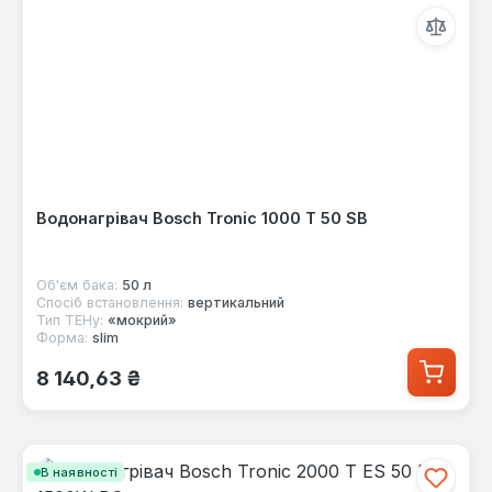
Водонагрівач Bosch Tronic 1000 T 50 SB
Об'єм бака:
50 л
Спосіб встановлення:
вертикальний
Тип ТЕНу:
«мокрий»
Форма:
slim
Звичайна ціна:
8 140,63 ₴
В наявності