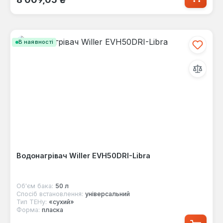
В наявності
Водонагрівач Willer EVH50DRI-Libra
Об'єм бака:
50 л
Спосіб встановлення:
універсальний
Тип ТЕНу:
«сухий»
Форма:
пласка