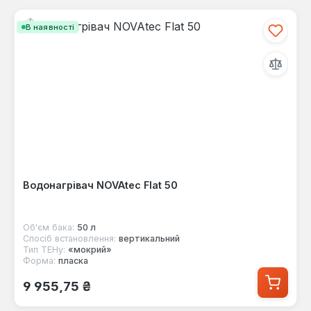
В наявності
Водонагрівач NOVAtec Flat 50
Об'єм бака:
50 л
Спосіб встановлення:
вертикальний
Тип ТЕНу:
«мокрий»
Форма:
пласка
Звичайна ціна:
9 955,75 ₴