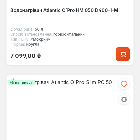
Водонагрівач Atlantic O´Pro HM 050 D400-1-M
Об'єм бака:
50 л
Спосіб встановлення:
горизонтальний
Тип ТЕНу:
«мокрий»
Форма:
кругла
Звичайна ціна:
7 099,00 ₴
В наявності