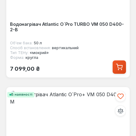
Водонагрівач Atlantic O´Pro TURBO VM 050 D400-
2-B
Об'єм бака:
50 л
Спосіб встановлення:
вертикальний
Тип ТЕНу:
«мокрий»
Форма:
кругла
Звичайна ціна:
7 099,00 ₴
В наявності