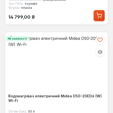
Тип ТЕНу:
«сухий»
Форма:
пласка
Звичайна ціна:
14 799,00 ₴
В наявності
Водонагрівач електричний Midea D50-20ED6 (W)
Wi-Fi
Об'єм бака:
50 л