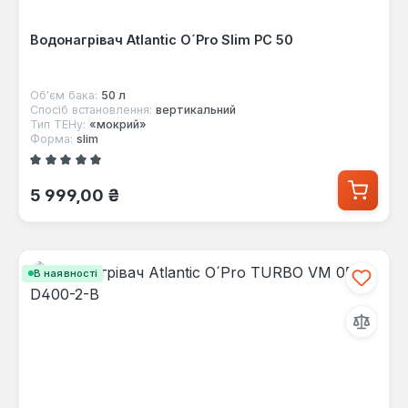
Водонагрівач Atlantic O´Pro Slim PC 50
Об'єм бака:
50 л
Спосіб встановлення:
вертикальний
Тип ТЕНу:
«мокрий»
Форма:
slim
Середня оцінка 5 з 5 зірок
Звичайна ціна:
5 999,00 ₴
В наявності