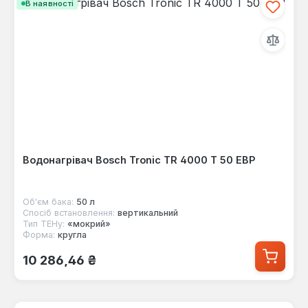
В наявності
Водонагрівач Bosch Tronic TR 4000 T 50 EBP
Об'єм бака:
50 л
Спосіб встановлення:
вертикальний
Тип ТЕНу:
«мокрий»
Форма:
кругла
Звичайна ціна:
10 286,46 ₴