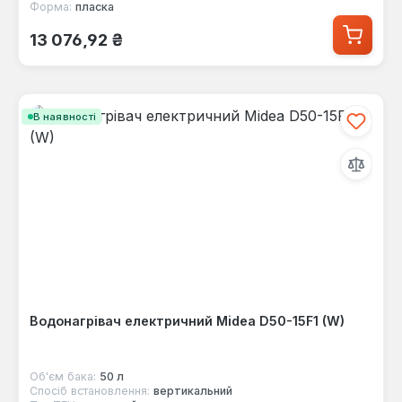
Форма:
пласка
Звичайна ціна:
13 076,92 ₴
В наявності
Водонагрівач електричний Midea D50-15F1 (W)
Об'єм бака:
50 л
Спосіб встановлення:
вертикальний