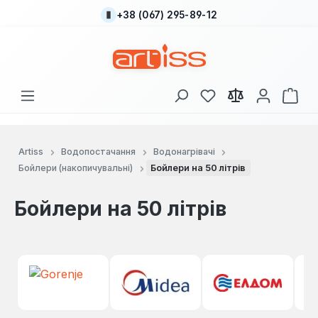
+38 (067) 295-89-12
Перейти до основного вмісту
У вас є 0 у списку
Кош
Artiss
Водопостачання
Водонагрівачі
Бойлери (накопичувальні)
Бойлери на 50 літрів
Бойлери на 50 літрів