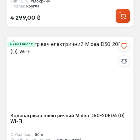
Тип ТЕНу:
«мокрий»
Форма:
кругла
Звичайна ціна:
4 299,00 ₴
В наявності
Водонагрівач електричний Midea D50-20ED6 (D)
Wi-Fi
Об'єм бака:
50 л
Спосіб встановлення:
універсальний