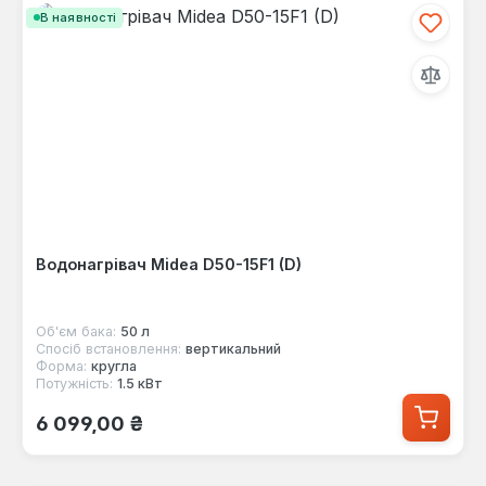
В наявності
Водонагрівач Midea D50-15F1 (D)
Об'єм бака:
50 л
Спосіб встановлення:
вертикальний
Форма:
кругла
Потужність:
1.5 кВт
Звичайна ціна:
6 099,00 ₴