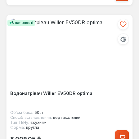
В наявності
Водонагрівач Willer EV50DR optima
Об'єм бака:
50 л
Спосіб встановлення:
вертикальний
Тип ТЕНу:
«сухий»
Форма:
кругла
Звичайна ціна:
8 009,05 ₴