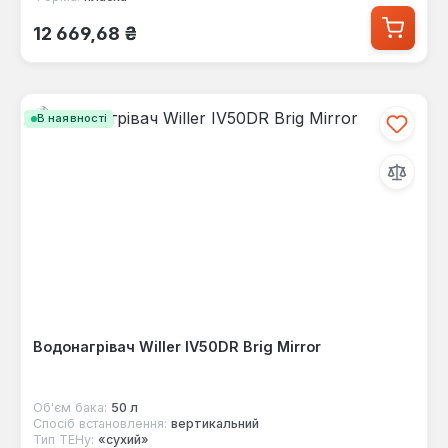
Звичайна ціна:
12 669,68 ₴
В наявності
Водонагрівач Willer IV50DR Brig Mirror
Об'єм бака:
50 л
Спосіб встановлення:
вертикальний
Тип ТЕНу:
«сухий»