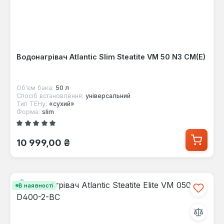
Водонагрівач Atlantic Slim Steatite VM 50 N3 CM(E)
Об'єм бака:
50 л
Спосіб встановлення:
універсальний
Тип ТЕНу:
«сухий»
Форма:
slim
Середня оцінка 5 з 5 зірок
Звичайна ціна:
10 999,00 ₴
В наявності