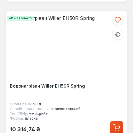
В наявності
Водонагрівач Willer EH50R Spring
Об'єм бака:
50 л
Спосіб встановлення:
горизонтальний
Тип ТЕНу:
«мокрий»
Форма:
пласка
Звичайна ціна:
10 316,74 ₴