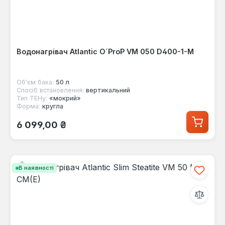
Водонагрівач Atlantic O´ProP VM 050 D400-1-M
Об'єм бака:
50 л
Спосіб встановлення:
вертикальний
Тип ТЕНу:
«мокрий»
Форма:
кругла
Звичайна ціна:
6 099,00 ₴
В наявності