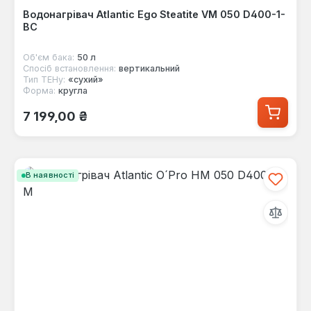
Водонагрівач Atlantic Ego Steatite VM 050 D400-1-
BC
Об'єм бака:
50 л
Спосіб встановлення:
вертикальний
Тип ТЕНу:
«сухий»
Форма:
кругла
Звичайна ціна:
7 199,00 ₴
В наявності