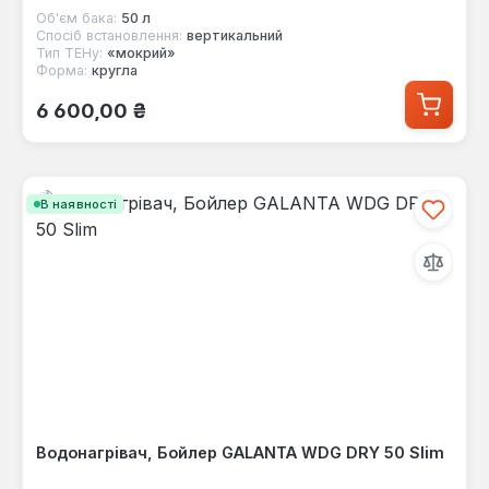
Об'єм бака:
50 л
Спосіб встановлення:
вертикальний
Тип ТЕНу:
«мокрий»
Форма:
кругла
Звичайна ціна:
6 600,00 ₴
В наявності
Водонагрівач, Бойлер GALANTA WDG DRY 50 Slim