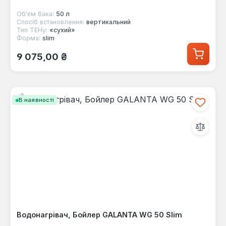
Об'єм бака:
50 л
Спосіб встановлення:
вертикальний
Тип ТЕНу:
«сухий»
Форма:
slim
Звичайна ціна:
9 075,00 ₴
В наявності
Водонагрівач, Бойлер GALANTA WG 50 Slim