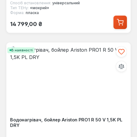
Спосіб встановлення:
універсальний
Тип ТЕНу:
«мокрий»
Форма:
пласка
Звичайна ціна:
14 799,00 ₴
В наявності
Водонагрівач, бойлер Ariston PRO1 R 50 V 1,5K PL
DRY