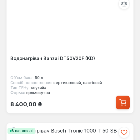
Водонагрівач Banzai DT50V20F (KD)
Об'єм бака:
50 л
Спосіб встановлення:
вертикальний, настінний
Тип ТЕНу:
«сухий»
Форма:
прямокутна
Звичайна ціна:
8 400,00 ₴
В наявності