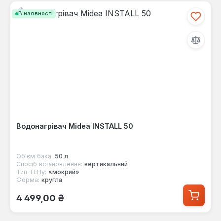
В наявності
Водонагрівач Midea INSTALL 50
Об'єм бака:
50 л
Спосіб встановлення:
вертикальний
Тип ТЕНу:
«мокрий»
Форма:
кругла
Звичайна ціна:
4 499,00 ₴