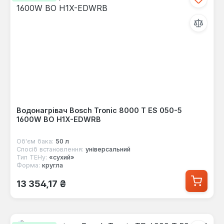
Водонагрівач Bosch Tronic 8000 T ES 050-5
1600W BO H1X-EDWRB
Об'єм бака:
50 л
Спосіб встановлення:
універсальний
Тип ТЕНу:
«сухий»
Форма:
кругла
Звичайна ціна:
13 354,17 ₴