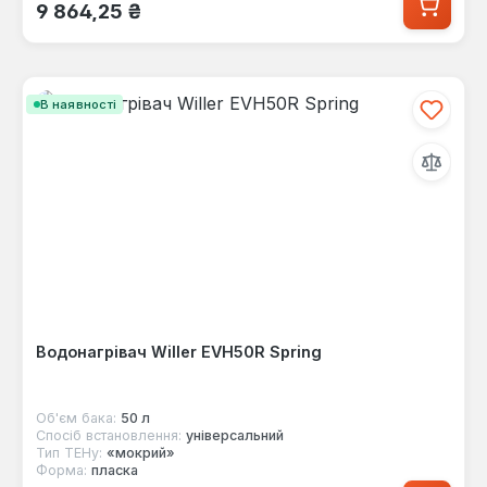
Звичайна ціна:
9 864,25 ₴
В наявності
Водонагрівач Willer EVH50R Spring
Об'єм бака:
50 л
Спосіб встановлення:
універсальний
Тип ТЕНу:
«мокрий»
Форма:
пласка