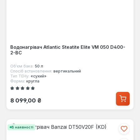
Водонагрівач Atlantic Steatite Elite VM 050 D400-
2-BC
Об'єм бака:
50 л
Спосіб встановлення:
вертикальний
Тип ТЕНу:
«сухий»
Форма:
кругла
Середня оцінка 5 з 5 зірок
Звичайна ціна:
8 099,00 ₴
В наявності