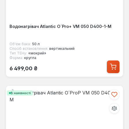
Водонагрівач Atlantic O´Pro+ VM 050 D400-1-M
Об'єм бака:
50 л
Спосіб встановлення:
вертикальний
Тип ТЕНу:
«мокрий»
Форма:
кругла
Звичайна ціна:
6 499,00 ₴
В наявності