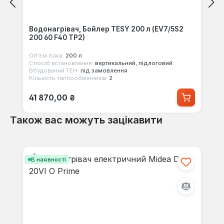
Водонагрівач, Бойлер TESY 200 л (EV7/5S2
200 60 F40 TP2)
Об'єм бака:
200 л
Спосіб встановлення:
вертикальний, підлоговий
Вбудований ТЕН:
під замовлення
Кількість теплообмінників:
2
Звичайна ціна:
41 870,00 ₴
Також вас можуть зацікавити
Пропустити галерею продуктів
В наявності