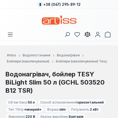
+38 (067) 295-89-12
Перейти до основного вмісту
У вас є 0 у списку
Кош
Artiss
Водопостачання
Водонагрівачі
Бойлери (накопичувальні)
Бойлери (накопичувальні) Tesy
Водонагрівач, бойлер TESY
BiLight Slim 50 л (GCHL 503520
B12 TSR)
Об'єм бака:
50 л
Спосіб встановлення:
горизонтальний
Тип ТЕНу:
«мокрий»
Форма:
slim
Потужність:
2 кВт
Живлення:
220 В
Країна виробник:
Болгарія