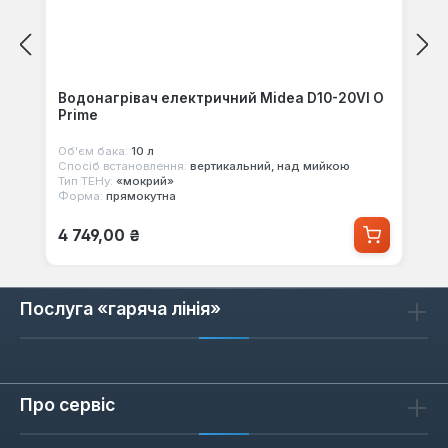
Водонагрівач електричний Midea D10-20VI O
Prime
Об'єм бака:
10 л
Спосіб встановлення:
вертикальний, над мийкою
Тип ТЕНу:
«мокрий»
Форма:
прямокутна
Звичайна ціна:
4 749,00 ₴
Послуга «гаряча лінія»
Про сервіс