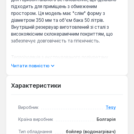
підходить для приміщень з обмеженим
простором. Ця модель має "слім" форму з
діаметром 350 мм та об'єм бака 50 літрів.
Внутрішній резервуар виготовлений зі сталі з
високоякісним склокерамічним покриттям, що
забезпечує довговічність та гігієнічність.
Теплоізоляція з екструдованого поліуретану
відповідає європейським вимогам якості та
Читати повністю
сприяє значній економії енергії. Водонагрівач
оснащений зовнішнім терморегулятором,
термостатом з тепловим та електричним
Характеристики
захистом, а також пристроєм антизамерзання.
Лівостороннє підключення спрощує монтаж у
певних конфігураціях.
Виробник
Tesy
Країна виробник
Болгарія
Ефект PISTON:
Унікальна насадка з
нержавіючої сталі уповільнює змішування
Тип обладнання
бойлер (водонагрівач)