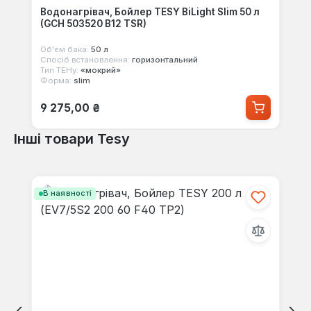
Водонагрівач, Бойлер TESY BiLight Slim 50 л
(GCH 503520 B12 TSR)
Об'єм бака:
50 л
Спосіб встановлення:
горизонтальний
Тип ТЕНу:
«мокрий»
Форма:
slim
Звичайна ціна:
9 275,00 ₴
Інші товари Tesy
Пропустити галерею продуктів
В наявності