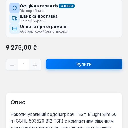
Офіційна гарантія
3 роки
Від виробника
Швидка доставка
По всій Україні
Оплата при отриманні
Або карткою / безготівково
Звичайна ціна:
9 275,00 ₴
Кількість товару: Введіть потрібну кі
Купити
Опис
Накопичувальний водонагрівач TESY BiLight Slim 50
л (GCHL 503520 B12 TSR) є компактним рішенням
для горизонтального встановлення, що ідеально