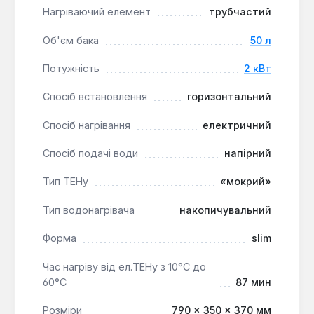
Нагріваючий елемент
трубчастий
Водонагрівач TESY BiLight Slim 50 л є ефективним
рішенням для невеликих квартир, студій або дач,
Об'єм бака
50 л
де важлива компактність та надійність. Його
горизонтальне встановлення та лівостороннє
Потужність
2 кВт
підключення роблять його зручним для інтеграції в
обмежений простір, забезпечуючи стабільний
Спосіб встановлення
горизонтальний
доступ до гарячої води.
Спосіб нагрівання
електричний
Спосіб подачі води
напірний
Тип ТЕНу
«мокрий»
Тип водонагрівача
накопичувальний
Форма
slim
Час нагріву від ел.ТЕНу з 10°С до
60°С
87 мин
Розміри
790 × 350 × 370 мм