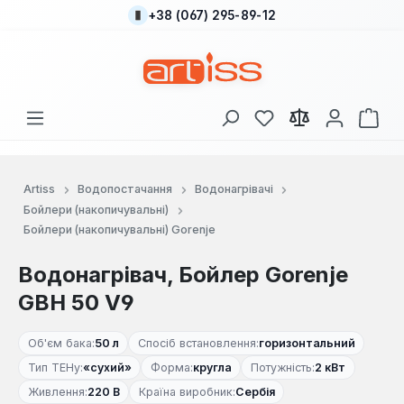
+38 (067) 295-89-12
Перейти до основного вмісту
У вас є 0 у списку
Кош
Artiss
Водопостачання
Водонагрівачі
Бойлери (накопичувальні)
Бойлери (накопичувальні) Gorenje
Водонагрівач, Бойлер Gorenje
GBH 50 V9
Об'єм бака:
50 л
Спосіб встановлення:
горизонтальний
Тип ТЕНу:
«сухий»
Форма:
кругла
Потужність:
2 кВт
Живлення:
220 В
Країна виробник:
Сербія