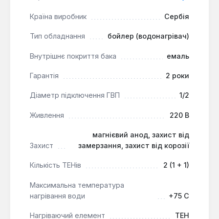
температуру в діапазоні від 15 до 75°C,
включаючи режим ЕСО для оптимізації
Країна виробник
Сербія
енергоспоживання. Час нагріву повного об'єму
Тип обладнання
бойлер (водонагрівач)
води до максимальної температури становить 98
хвилин.
Внутрішнє покриття бака
емаль
Гарантія
2 роки
«Сухі» ТЕНи:
Забезпечують підвищену
надійність, захист від накипу та легкість заміни
Діаметр підключення ГВП
1/2
без спорожнення бака.
Захист від замерзання:
Функція запобігає
Живлення
220 В
пошкодженню водонагрівача в умовах низьких
температур.
магнієвий анод, захист від
Захист
замерзання, захист від корозії
Магнієвий анод:
Ефективно захищає
внутрішній бак від корозії, продовжуючи термін
Кількість ТЕНів
2 (1 + 1)
служби пристрою.
Енергоефективність:
Клас енергоспоживання
Максимальна температура
D та можливість налаштування температури в
нагрівання води
+75 C
режимі ЕСО сприяють оптимізації витрат на
Нагріваючий елемент
ТЕН
електроененергію.