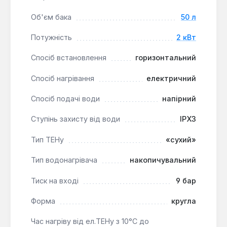
Індикатор роботи ТЕНа:
Візуально інформує
Об'єм бака
50 л
про процес нагріву води.
Потужність
2 кВт
Водонагрівач Gorenje GBH 50 V9 підходить для
Спосіб встановлення
горизонтальний
встановлення в квартирах, дачах або невеликих
офісах, де потрібне надійне та економічне гаряче
Спосіб нагрівання
електричний
водопостачання. Горизонтальний спосіб монтажу
дозволяє розміщувати його під стелею або в інших
Спосіб подачі води
напірний
горизонтальних нішах, економлячи простір.
Ступінь захисту від води
IPX3
Тип ТЕНу
«сухий»
Тип водонагрівача
накопичувальний
Тиск на вході
9 бар
Форма
кругла
Час нагріву від ел.ТЕНу з 10°С до