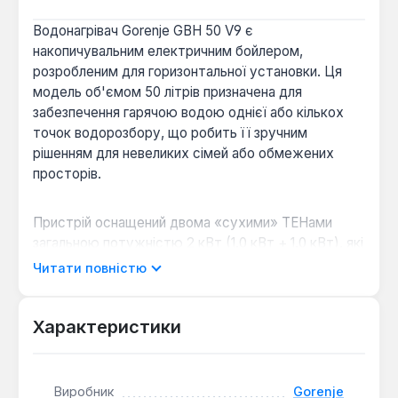
Водонагрівач Gorenje GBH 50 V9 є
накопичувальним електричним бойлером,
розробленим для горизонтальної установки. Ця
модель об'ємом 50 літрів призначена для
забезпечення гарячою водою однієї або кількох
точок водорозбору, що робить її зручним
рішенням для невеликих сімей або обмежених
просторів.
Пристрій оснащений двома «сухими» ТЕНами
загальною потужністю 2 кВт (1.0 кВт + 1.0 кВт), які
розміщені в захисних трубках, що підвищує їх
Читати повністю
надійність та спрощує обслуговування без
необхідності зливу води з бака. Внутрішнє
покриття бака виконано емаллю, а для
Характеристики
додаткового захисту від корозії
використовується магнієвий анод. Електронний
блок керування дозволяє налаштовувати
Виробник
Gorenje