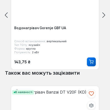
Водонагрівач Gorenje GBF UA
Спосіб встановлення:
вертикальний
Тип ТЕНу:
«сухий»
Форма:
кругла
Потужність:
2 кВт
Звичайна ціна:
143,75 ₴
Також вас можуть зацікавити
Пропустити галерею продуктів
В наявності