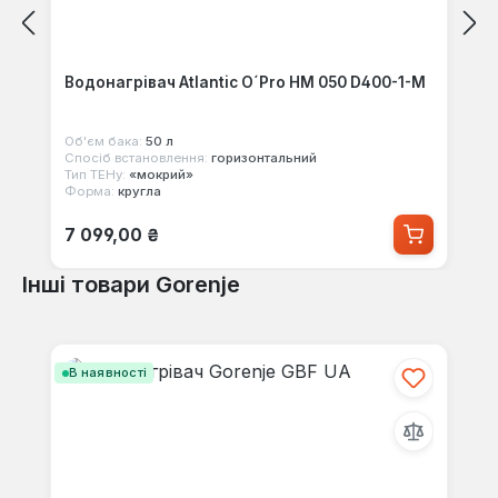
Водонагрівач Atlantic O´Pro HM 050 D400-1-M
Об'єм бака:
50 л
Спосіб встановлення:
горизонтальний
Тип ТЕНу:
«мокрий»
Форма:
кругла
Звичайна ціна:
7 099,00 ₴
Інші товари Gorenje
Пропустити галерею продуктів
В наявності