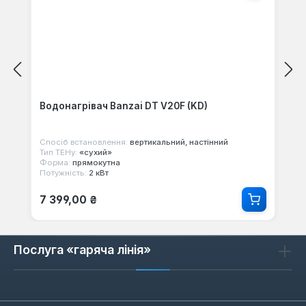
Водонагрівач Banzai DT V20F (KD)
Спосіб встановлення:
вертикальний, настінний
Тип ТЕНу:
«сухий»
Форма:
прямокутна
Потужність:
2 кВт
Звичайна ціна:
7 399,00 ₴
Послуга «гаряча лінія»