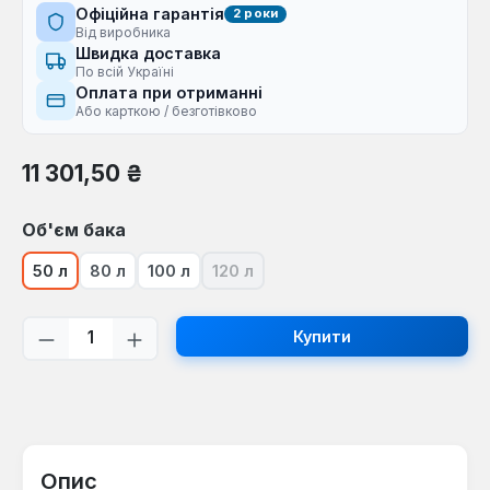
Офіційна гарантія
2 роки
Від виробника
Швидка доставка
По всій Україні
Оплата при отриманні
Або карткою / безготівково
Звичайна ціна:
11 301,50 ₴
Виберіть
Об'єм бака
50 л
80 л
100 л
120 л
(Ця опція наразі недоступна.)
Кількість товару: Введіть потрібну кі
Купити
Опис