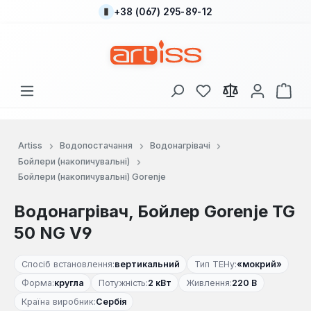
+38 (067) 295-89-12
Перейти до основного вмісту
У вас є 0 у списку
Кош
Artiss
Водопостачання
Водонагрівачі
Бойлери (накопичувальні)
Бойлери (накопичувальні) Gorenje
Водонагрівач, Бойлер Gorenje TG
50 NG V9
Спосіб встановлення:
вертикальний
Тип ТЕНу:
«мокрий»
Форма:
кругла
Потужність:
2 кВт
Живлення:
220 В
Країна виробник:
Сербія