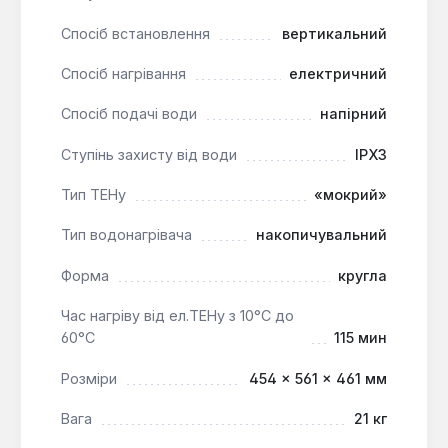
Регулювання температури:
Терморегулятор
Спосіб встановлення
вертикальний
дозволяє встановлювати бажану температуру,
економічний режим та захист від замерзання.
Спосіб нагрівання
електричний
Захист від корозії та замерзання:
Спосіб подачі води
напірний
Комплексна система захисту подовжує термін
служби пристрою та забезпечує його
Ступінь захисту від води
IPX3
надійність.
Екологічність:
Виготовлений зі 100%
Тип ТЕНу
«мокрий»
перероблюваних матеріалів, що відповідає
Тип водонагрівача
накопичувальний
сучасним екологічним стандартам.
Форма
кругла
Водонагрівач Gorenje TG 50 NG V9 є практичним та
Час нагріву від ел.ТЕНу з 10°С до
надійним рішенням для забезпечення гарячою
60°С
115 мин
водою невеликих сімей або для використання в
квартирах, дачах та офісах. Його
Розміри
454 × 561 × 461 мм
функціональність, економічність та системи
захисту роблять його зручним вибором для
Вага
21 кг
щоденного використання, забезпечуючи комфорт