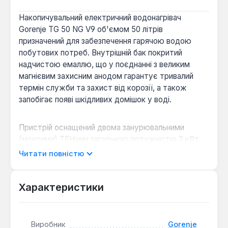
Накопичувальний електричний водонагрівач
Gorenje TG 50 NG V9 об'ємом 50 літрів
призначений для забезпечення гарячою водою
побутових потреб. Внутрішній бак покритий
надчистою емаллю, що у поєднанні з великим
магнієвим захисним анодом гарантує тривалий
термін служби та захист від корозії, а також
запобігає появі шкідливих домішок у воді.
Пристрій оснащений двома занурювальними
(мокрими) ТЕНами загальною потужністю 2 кВт
(1.0 + 1.0 кВт), виготовленими з міді. Це забезпечує
Читати повністю
високу стійкість до корозії та ефективний нагрів
води до максимальної температури +75°C. Ручка
терморегулятора дозволяє легко встановлювати
Характеристики
бажану температуру, активувати економічний
режим для зниження споживання електроенергії
та функцію захисту від замерзання, що є
Виробник
Gorenje