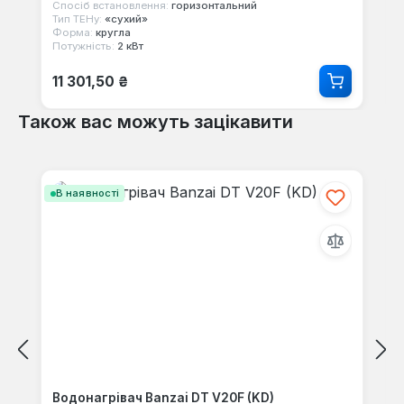
Спосіб встановлення:
горизонтальний
Тип ТЕНу:
«сухий»
Форма:
кругла
Потужність:
2 кВт
Звичайна ціна:
11 301,50 ₴
Також вас можуть зацікавити
Пропустити галерею продуктів
В наявності
Водонагрівач Banzai DT V20F (KD)