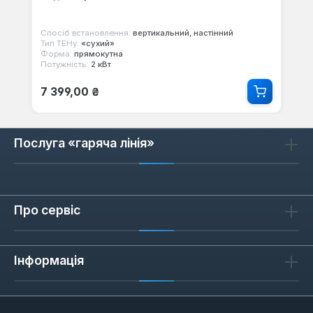
Спосіб встановлення:
вертикальний, настінний
Тип ТЕНу:
«сухий»
Форма:
прямокутна
Потужність:
2 кВт
Звичайна ціна:
7 399,00 ₴
Послуга «гаряча лінія»
Про сервіс
Інформація