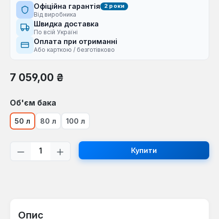
Офіційна гарантія
2 роки
Від виробника
Швидка доставка
По всій Україні
Оплата при отриманні
Або карткою / безготівково
Звичайна ціна:
7 059,00 ₴
Виберіть
Об'єм бака
50 л
80 л
100 л
Кількість товару: Введіть потрібну кі
Купити
Опис