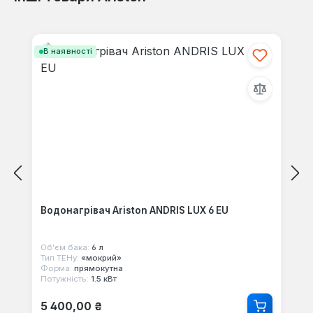
Пропустити галерею продуктів
В наявності
Водонагрівач Ariston ANDRIS LUX 6 EU
Об'єм бака:
6 л
Тип ТЕНу:
«мокрий»
Форма:
прямокутна
Потужність:
1.5 кВт
Звичайна ціна:
5 400,00 ₴