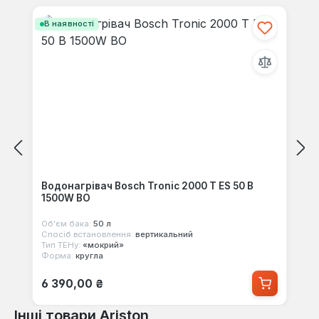
В наявності
Водонагрівач Bosch Tronic 2000 T ES 50 B
1500W BO
Об'єм бака:
50 л
Спосіб встановлення:
вертикальний
Тип ТЕНу:
«мокрий»
Форма:
кругла
Звичайна ціна:
6 390,00 ₴
Інші товари Ariston