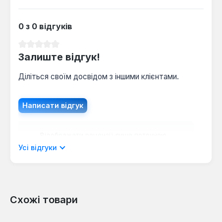
0 з 0 відгуків
Середня оцінка 0 з 5 зірок
Залиште відгук!
Діліться своїм досвідом з іншими клієнтами.
Написати відгук
Відображати рецензії лише поточною
мовою.
Усі відгуки
Схожі товари
Відгуків не знайдено. Поділіться
своїми знаннями з іншими.
Пропустити галерею продуктів