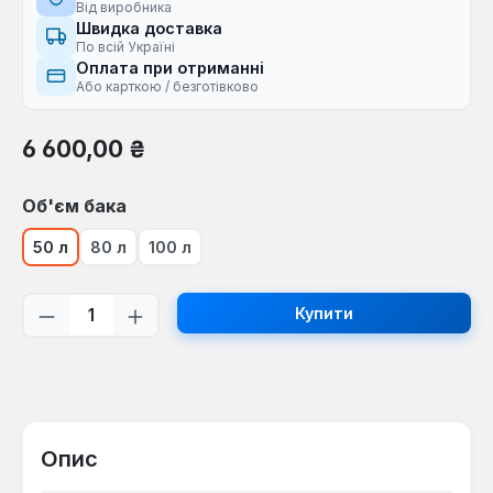
Від виробника
Швидка доставка
По всій Україні
Оплата при отриманні
Або карткою / безготівково
Звичайна ціна:
6 600,00 ₴
Виберіть
Об'єм бака
50 л
80 л
100 л
Кількість товару: Введіть потрібну кі
Купити
Опис