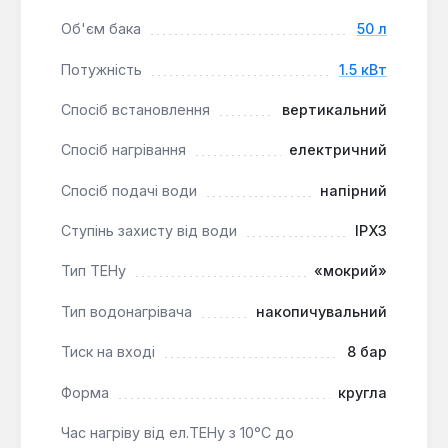
емалеве покриття та збільшений магнієвий анод
Об'єм бака
50 л
забезпечують довговічність бака.
Потужність
1.5 кВт
Енергоефективність:
Водостійка ізоляція з
поліуретану високої щільності мінімізує теплові
Спосіб встановлення
вертикальний
втрати, знижуючи витрати на електроенергію.
Швидке нагрівання:
Потужність 1.5 кВт
Спосіб нагрівання
електричний
дозволяє нагріти 50 літрів води до +75°С за 105
хвилин.
Спосіб подачі води
напірний
Ступінь захисту від води
IPX3
Водонагрівач Ariston SG1 50 V є практичним та
економічним рішенням для квартир, дачних
Тип ТЕНу
«мокрий»
будинків або невеликих офісів, де потрібне
Тип водонагрівача
накопичувальний
стабільне джерело гарячої води. Він підходить для
користувачів, які шукають надійний пристрій з
Тиск на вході
8 бар
базовим функціоналом та ефективним захистом
від корозії.
Форма
кругла
Час нагріву від ел.ТЕНу з 10°С до