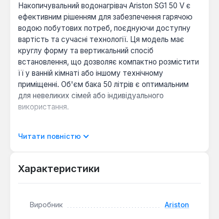
Накопичувальний водонагрівач Ariston SG1 50 V є
ефективним рішенням для забезпечення гарячою
водою побутових потреб, поєднуючи доступну
вартість та сучасні технології. Ця модель має
круглу форму та вертикальний спосіб
встановлення, що дозволяє компактно розмістити
її у ванній кімнаті або іншому технічному
приміщенні. Об'єм бака 50 літрів є оптимальним
для невеликих сімей або індивідуального
використання.
Запатентована інноваційна технологія WaterPlus
Читати повністю
утримує холодну воду, що надходить на дні бака,
запобігаючи її змішуванню з гарячою водою. Це
дозволяє отримати до 16% більше гарячої води
Характеристики
для комфортного душу. Внутрішнє покриття бака
виконано з емалі, що у поєднанні зі збільшеним
магнієвим анодом забезпечує надійний захист від
Виробник
Ariston
корозії та подовжує термін служби водонагрівача.