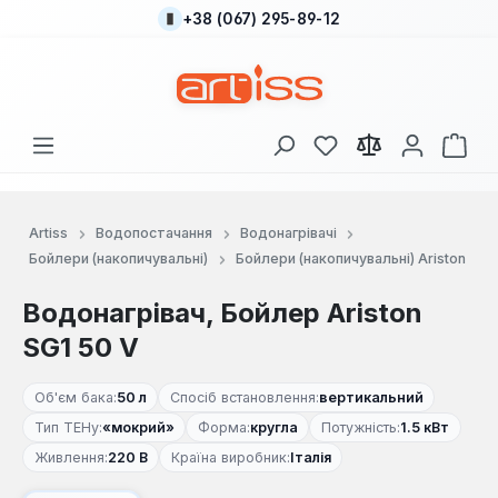
+38 (067) 295-89-12
Перейти до основного вмісту
У вас є 0 у списку
Кош
Artiss
Водопостачання
Водонагрівачі
Бойлери (накопичувальні)
Бойлери (накопичувальні) Ariston
Водонагрівач, Бойлер Ariston
SG1 50 V
Об'єм бака:
50 л
Спосіб встановлення:
вертикальний
Тип ТЕНу:
«мокрий»
Форма:
кругла
Потужність:
1.5 кВт
Живлення:
220 В
Країна виробник:
Італія