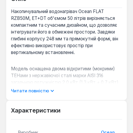
Накопичувальний водонагрівач Ocean FLAT
RZB50M, ET+DT об'ємом 50 літрів вирізняється
компактним та сучасним дизайном, що дозволяє
інтегрувати його в обмежені простори. Завдяки
глибині корпусу 248 мм та прямокутній формі, він
ефективно використовує простір при
вертикальному встановленні.
Модель оснащена двома відкритими (мокрими)
ТЕНами з нержавіючої сталі марки AISI 316
загальною потужністю 2.0 кВт (1.3 кВт + 0.7 кВт),
що дозволяє обирати режими нагріву: економічний
Читати повністю
(0.7 кВт), стандартний (1.3 кВт) або турбо (2.0
кВт) для швидкого досягнення максимальної
температури +75 °С. Внутрішній бак виготовлений
Характеристики
зі сталі товщиною 2 мм та покритий міцною
титановою емаллю, обпаленою при 1000 °С, що
забезпечує надійний захист від корозії.
Виробник
Ocean