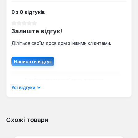
0 з 0 відгуків
Середня оцінка 0 з 5 зірок
Залиште відгук!
Діліться своїм досвідом з іншими клієнтами.
Написати відгук
Відображати рецензії лише поточною
мовою.
Усі відгуки
Схожі товари
Відгуків не знайдено. Поділіться
своїми знаннями з іншими.
Пропустити галерею продуктів