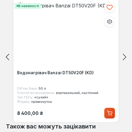
В наявності
Водонагрівач Banzai DT50V20F (KD)
Об'єм бака:
50 л
Спосіб встановлення:
вертикальний, настінний
Тип ТЕНу:
«сухий»
Форма:
прямокутна
Звичайна ціна:
8 400,00 ₴
Також вас можуть зацікавити