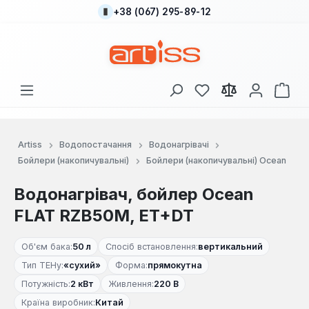
+38 (067) 295-89-12
Перейти до основного вмісту
У вас є 0 у списку
Кош
Artiss
Водопостачання
Водонагрівачі
Бойлери (накопичувальні)
Бойлери (накопичувальні) Ocean
Водонагрівач, бойлер Ocean
FLAT RZB50M, ET+DT
Об'єм бака:
50 л
Спосіб встановлення:
вертикальний
Тип ТЕНу:
«сухий»
Форма:
прямокутна
Потужність:
2 кВт
Живлення:
220 В
Країна виробник:
Китай