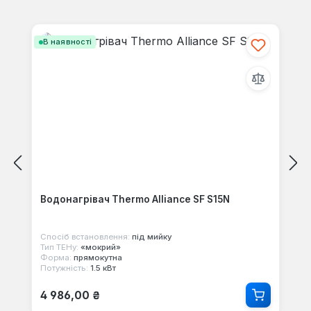
Пропустити галерею продуктів
В наявності
Водонагрівач Thermo Alliance SF S15N
Спосіб встановлення:
під мийку
Тип ТЕНу:
«мокрий»
Форма:
прямокутна
Потужність:
1.5 кВт
Звичайна ціна:
4 986,00 ₴