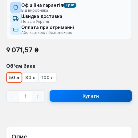
Офіційна гарантія
1 рік
Від виробника
Швидка доставка
По всій Україні
Оплата при отриманні
Або карткою / безготівково
Звичайна ціна:
9 071,57 ₴
Виберіть
Об'єм бака
50 л
80 л
100 л
Кількість товару: Введіть потрібну кі
Купити
Опис