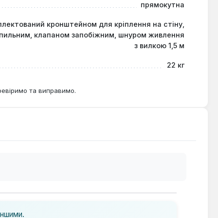
прямокутна
плектований кронштейном для кріплення на стіну,
іпильним, клапаном запобіжним, шнуром живлення
з вилкою 1,5 м
22 кг
ревіримо та виправимо.
іншими.