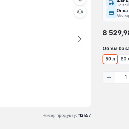
Швид
По всій
Оплат
Або ка
Звичайна ці
8 529,9
Виберіть
Об'єм бак
50 л
80 
Кількіс
Номер продукту:
113457