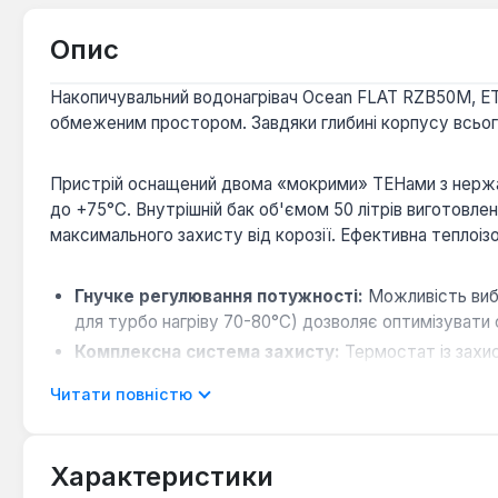
Опис
Накопичувальний водонагрівач Ocean FLAT RZB50M, ET+
обмеженим простором. Завдяки глибині корпусу всього
Пристрій оснащений двома «мокрими» ТЕНами з нержавію
до +75°С. Внутрішній бак об'ємом 50 літрів виготовле
максимального захисту від корозії. Ефективна теплоізо
Гнучке регулювання потужності:
Можливість вибо
для турбо нагріву 70-80°C) дозволяє оптимізувати 
Комплексна система захисту:
Термостат із захис
функція антизамерзання (підтримання мінімальної 
Читати повністю
Зручність використання:
Зовнішній регулятор тем
шнура 1.5 метра з євровилкою, кріпильних анкерів
Характеристики
Водонагрівач Ocean FLAT RZB50M, ET+WT є ідеальним в