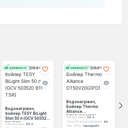
В наявності
В наявності
Водонагрівач,
Бойлер Thermo
Водонагрівач,
Alliance
бойлер TESY BiLight
DT50V20G(PD)
Об'єм бака:
50 л
Slim 50 л (GCV 503520
Спосіб встановлення:
вертикальний
B11 TSR)
Об'єм бака:
50 л
Тип ТЕНу:
«мокрий»