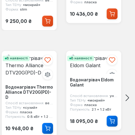
Спосіб встановлення:
вертикальний
Форма:
пласка
Тип ТЕНу:
«мокрий»
Форма:
slim
Звичайна ціна:
10 436,00 ₴
Звичайна ціна:
9 250,00 ₴
В наявності
В наявності
Водонагрівач Eldom
Galant
Водонагрівач Thermo
Alliance DTV20G(PD)-
Спосіб встановлення:
універсальний
D
Тип ТЕНу:
«мокрий»
Спосіб встановлення:
вертикальний
Форма:
пласка
Тип ТЕНу:
«сухий»
Потужність:
2.1 + 1.2 кВт
Форма:
пласка
Потужність:
0.8 кВт + 1.2 кВт
Звичайна ціна:
18 095,00 ₴
Звичайна ціна:
10 968,00 ₴