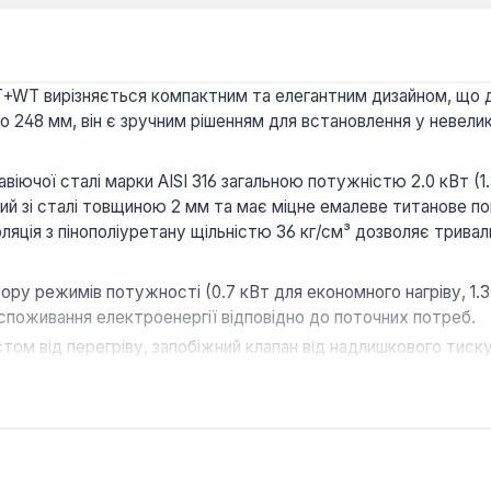
WT вирізняється компактним та елегантним дизайном, що доз
 248 мм, він є зручним рішенням для встановлення у невелик
чої сталі марки AISI 316 загальною потужністю 2.0 кВт (1.3
ний зі сталі товщиною 2 мм та має міцне емалеве титанове 
ляція з пінополіуретану щільністю 36 кг/см³ дозволяє тривал
ру режимів потужності (0.7 кВт для економного нагріву, 1.3
споживання електроенергії відповідно до поточних потреб.
том від перегріву, запобіжний клапан від надлишкового тиску,
температури 20°С) гарантують безпечну та надійну експлуата
ператури води, автоматичний контроль та індикація темпера
 та зворотного клапана спрощують монтаж та щоденне викори
ибором для сімей, які цінують комфорт, енергоефективність 