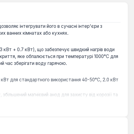
воляє інтегрувати його в сучасні інтер'єри з
их ванних кімнатах або кухнях.
 кВт + 0.7 кВт), що забезпечує швидкий нагрів води
покриття, яке обпалюється при температурі 1000°С для
ий час зберігати воду гарячою.
 кВт для стандартного використання 40-50°C, 2.0 кВт
 збільшений магнієвий анод для захисту від корозії та
цію.
тури, а також наявність у комплекті електричного
стання.
та надійність. Він підходить для встановлення у