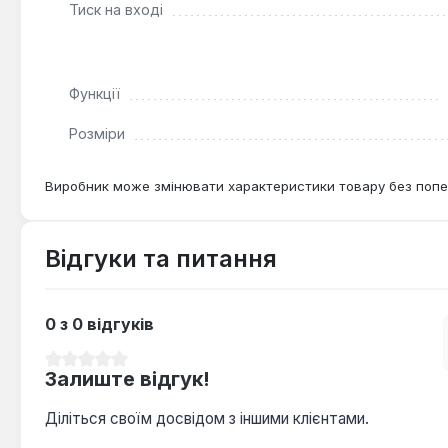
Тиск на вході
Функції
Розміри
Виробник може змінювати характеристики товару без попе
Відгуки та питання
0 з 0 відгуків
Середня оцінка 0 з 5 зірок
Залиште відгук!
Діліться своїм досвідом з іншими клієнтами.