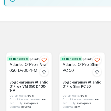
В наявності
В наявності
Водонагрівач Atlantic
Водонагрівач Atlantic
O´Pro+ VM 050 D400-
O´Pro Slim PC 50
1-M
Об'єм бака:
50 л
Об'єм бака:
50 л
Спосіб встановлення:
вертикальний
Спосіб встановлення:
вертикальний
Тип ТЕНу:
«мокрий»
Тип ТЕНу:
«мокрий»
Форма:
кругла
Форма:
slim