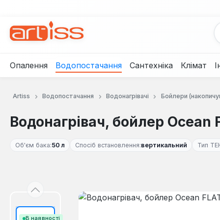
рейти до основного вмісту
Перейти до пошуку
Перейти до основної навігації
Опалення
Водопостачання
Сантехніка
Клімат
І
Artiss
Водопостачання
Водонагрівачі
Бойлери (накопичу
Водонагрівач, бойлер Ocean
Об'єм бака:
50 л
Спосіб встановлення:
вертикальний
Тип ТЕ
Пропустити галерею зображень
В наявності