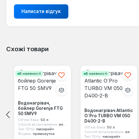
Написати відгук
Схожі товари
Пропустити галерею продуктів
В наявності
В наявності
Водонагрівач,
бойлер Gorenje FTG
Водонагрівач Atlantic
50 SMV9
O´Pro TURBO VM 050
Об'єм бака:
50 л
D400-2-B
Спосіб встановлення:
вертикальний
Об'єм бака:
50 л
Тип ТЕНу:
«мокрий»
Спосіб встановлення:
вертикальний
Форма:
прямокутна
Тип ТЕНу:
«мокрий»