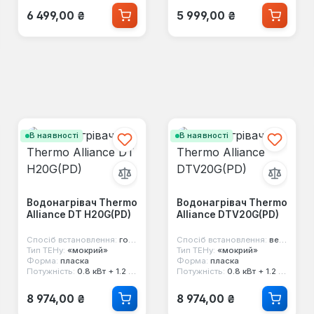
Звичайна ціна:
Звичайна ціна:
6 499,00 ₴
5 999,00 ₴
В наявності
В наявності
Водонагрівач Thermo
Водонагрівач Thermo
Alliance DT H20G(PD)
Alliance DTV20G(PD)
Спосіб встановлення:
горизонтальний
Спосіб встановлення:
вертикальний
Тип ТЕНу:
«мокрий»
Тип ТЕНу:
«мокрий»
Форма:
пласка
Форма:
пласка
Потужність:
0.8 кВт + 1.2 кВт
Потужність:
0.8 кВт + 1.2 кВт
Звичайна ціна:
Звичайна ціна:
8 974,00 ₴
8 974,00 ₴