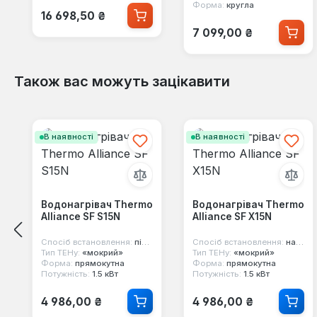
Форма:
кругла
Звичайна ціна:
16 698,50 ₴
Звичайна ціна:
7 099,00 ₴
Також вас можуть зацікавити
Пропустити галерею продуктів
В наявності
В наявності
Водонагрівач Thermo
Водонагрівач Thermo
Alliance SF S15N
Alliance SF X15N
Спосіб встановлення:
під мийку
Спосіб встановлення:
над мийкою
Тип ТЕНу:
«мокрий»
Тип ТЕНу:
«мокрий»
Форма:
прямокутна
Форма:
прямокутна
Потужність:
1.5 кВт
Потужність:
1.5 кВт
Звичайна ціна:
Звичайна ціна:
4 986,00 ₴
4 986,00 ₴