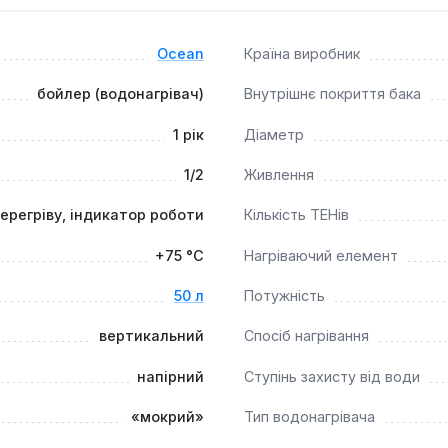
ючи стабільне постачання гарячої води та довготривалий тер
Ocean
Країна виробник
бойлер (водонагрівач)
Внутрішнє покриття бака
1 рік
Діаметр
1/2
Живлення
перегріву, індикатор роботи
Кількість ТЕНів
+75 °С
Нагріваючий елемент
50 л
Потужність
вертикальний
Спосіб нагрівання
напірний
Ступінь захисту від води
«мокрий»
Тип водонагрівача