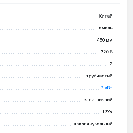
мін служби.
Китай
емаль
450 мм
220 В
2
трубчастий
2 кВт
електричний
IPX4
накопичувальний