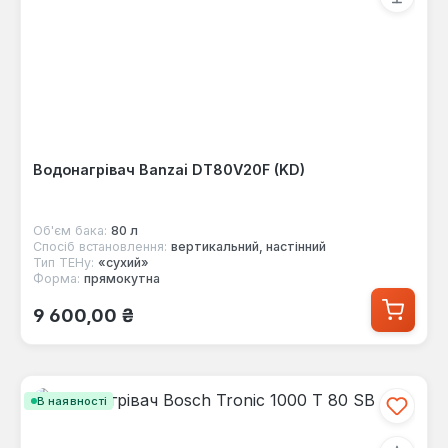
Водонагрівач Banzai DT80V20F (KD)
Об'єм бака:
80 л
Спосіб встановлення:
вертикальний, настінний
Тип ТЕНу:
«сухий»
Форма:
прямокутна
Звичайна ціна:
9 600,00 ₴
В наявності