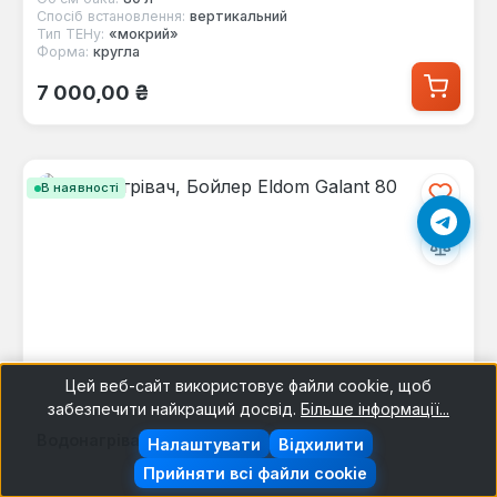
Спосіб встановлення:
вертикальний
Тип ТЕНу:
«мокрий»
Форма:
кругла
Звичайна ціна:
7 000,00 ₴
В наявності
Цей веб-сайт використовує файли cookie, щоб
забезпечити найкращий досвід.
Більше інформації...
Водонагрівач, Бойлер Eldom Galant 80
Налаштувати
Відхилити
Прийняти всі файли cookie