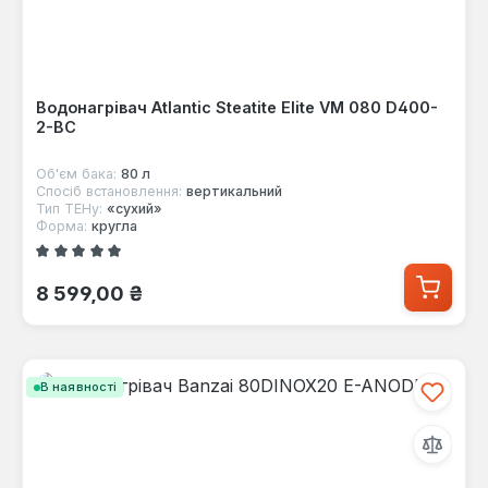
Водонагрівач Atlantic Steatite Elite VM 080 D400-
2-BC
Об'єм бака:
80 л
Спосіб встановлення:
вертикальний
Тип ТЕНу:
«сухий»
Форма:
кругла
Середня оцінка 5 з 5 зірок
Звичайна ціна:
8 599,00 ₴
В наявності