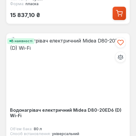
Форма:
пласка
Звичайна ціна:
15 837,10 ₴
В наявності
Водонагрівач електричний Midea D80-20ED6 (D)
Wi-Fi
Об'єм бака:
80 л
Спосіб встановлення:
універсальний