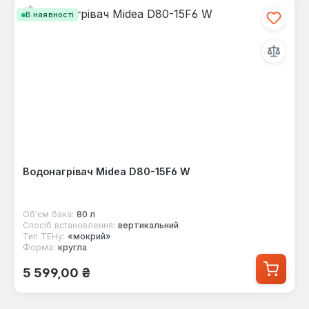
В наявності
Водонагрівач Midea D80-15F6 W
Об'єм бака:
80 л
Спосіб встановлення:
вертикальний
Тип ТЕНу:
«мокрий»
Форма:
кругла
Звичайна ціна:
5 599,00 ₴