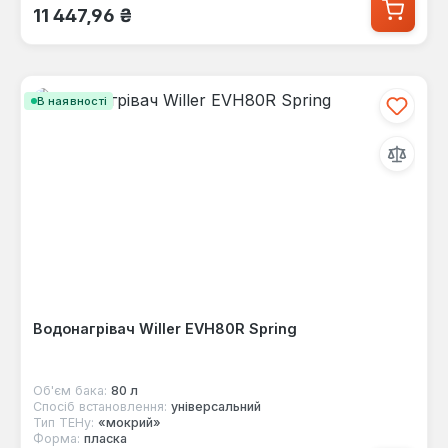
Звичайна ціна:
11 447,96 ₴
В наявності
Водонагрівач Willer EVH80R Spring
Об'єм бака:
80 л
Спосіб встановлення:
універсальний
Тип ТЕНу:
«мокрий»
Форма:
пласка