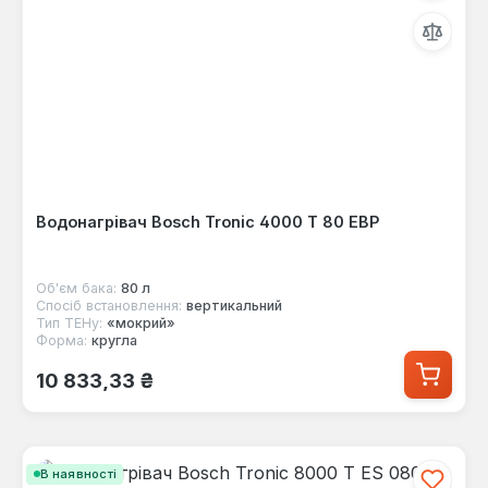
Водонагрівач Bosch Tronic 4000 T 80 EBP
Об'єм бака:
80 л
Спосіб встановлення:
вертикальний
Тип ТЕНу:
«мокрий»
Форма:
кругла
Звичайна ціна:
10 833,33 ₴
В наявності