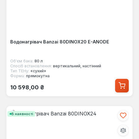
Водонагрівач Banzai 80DINOX20 E-ANODE
Об'єм бака:
80 л
Спосіб встановлення:
вертикальний, настінний
Тип ТЕНу:
«сухий»
Форма:
прямокутна
Звичайна ціна:
10 598,00 ₴
В наявності