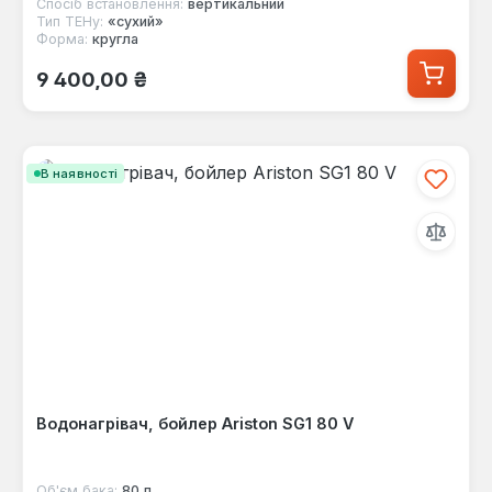
Спосіб встановлення:
вертикальний
Тип ТЕНу:
«сухий»
Форма:
кругла
Звичайна ціна:
9 400,00 ₴
В наявності
Водонагрівач, бойлер Ariston SG1 80 V
Об'єм бака:
80 л