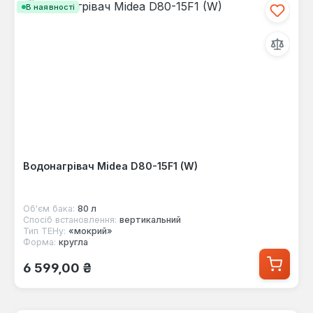
В наявності
Водонагрівач Midea D80-15F1 (W)
Об'єм бака:
80 л
Спосіб встановлення:
вертикальний
Тип ТЕНу:
«мокрий»
Форма:
кругла
Звичайна ціна:
6 599,00 ₴