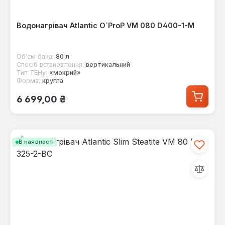
Водонагрівач Atlantic O´ProP VM 080 D400-1-M
Об'єм бака:
80 л
Спосіб встановлення:
вертикальний
Тип ТЕНу:
«мокрий»
Форма:
кругла
Звичайна ціна:
6 699,00 ₴
В наявності