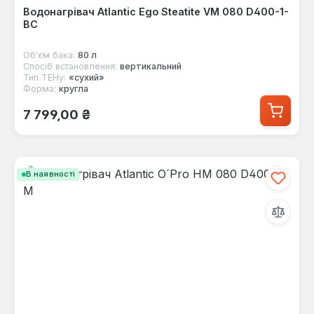
Водонагрівач Atlantic Ego Steatite VM 080 D400-1-
BC
Об'єм бака:
80 л
Спосіб встановлення:
вертикальний
Тип ТЕНу:
«сухий»
Форма:
кругла
Звичайна ціна:
7 799,00 ₴
В наявності