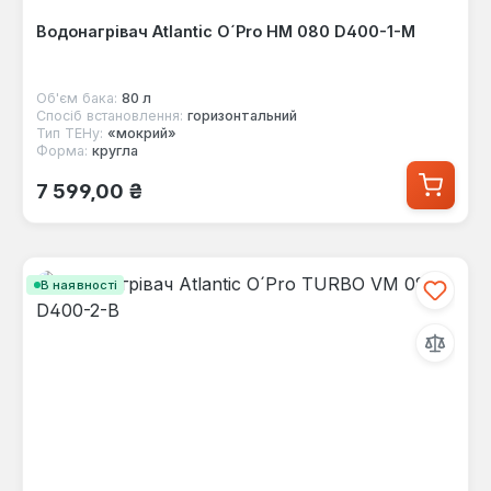
Водонагрівач Atlantic O´Pro HM 080 D400-1-M
Об'єм бака:
80 л
Спосіб встановлення:
горизонтальний
Тип ТЕНу:
«мокрий»
Форма:
кругла
Звичайна ціна:
7 599,00 ₴
В наявності