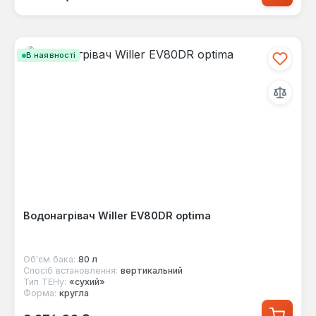
В наявності
Водонагрівач Willer EV80DR optima
Об'єм бака:
80 л
Спосіб встановлення:
вертикальний
Тип ТЕНу:
«сухий»
Форма:
кругла
Звичайна ціна: