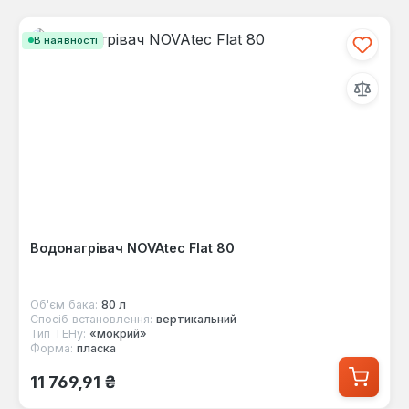
В наявності
Водонагрівач NOVAtec Flat 80
Об'єм бака:
80 л
Спосіб встановлення:
вертикальний
Тип ТЕНу:
«мокрий»
Форма:
пласка
Звичайна ціна:
11 769,91 ₴