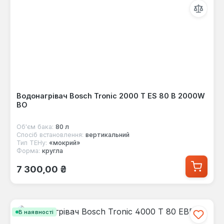
Водонагрівач Bosch Tronic 2000 T ES 80 B 2000W
BO
Об'єм бака:
80 л
Спосіб встановлення:
вертикальний
Тип ТЕНу:
«мокрий»
Форма:
кругла
Звичайна ціна:
7 300,00 ₴
В наявності