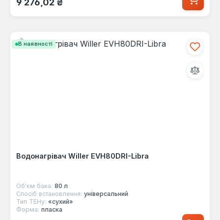
9 276,02 ₴
В наявності
Водонагрівач Willer EVH80DRI-Libra
Об'єм бака:
80 л
Спосіб встановлення:
універсальний
Тип ТЕНу:
«сухий»
Форма:
пласка