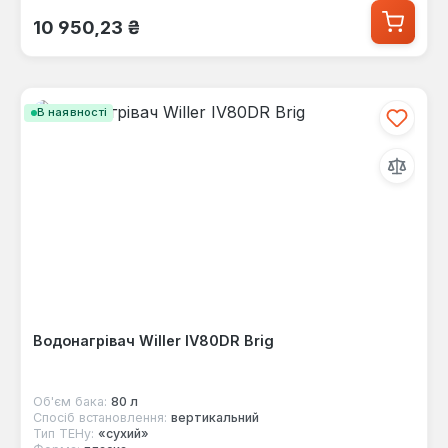
Звичайна ціна:
10 950,23 ₴
В наявності
Водонагрівач Willer IV80DR Brig
Об'єм бака:
80 л
Спосіб встановлення:
вертикальний
Тип ТЕНу:
«сухий»