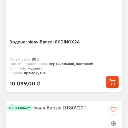
Водонагрівач Banzai 80DINOX24
Об'єм бака:
80 л
Спосіб встановлення:
вертикальний, настінний
Тип ТЕНу:
«сухий»
Форма:
прямокутна
Звичайна ціна:
10 099,00 ₴
В наявності