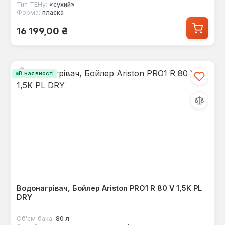
Тип ТЕНу:
«сухий»
Форма:
пласка
Звичайна ціна:
16 199,00 ₴
В наявності
Водонагрівач, Бойлер Ariston PRO1 R 80 V 1,5K PL
DRY
Об'єм бака:
80 л