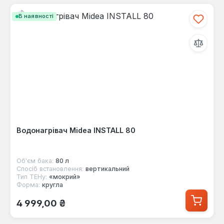
В наявності
Водонагрівач Midea INSTALL 80
Об'єм бака:
80 л
Спосіб встановлення:
вертикальний
Тип ТЕНу:
«мокрий»
Форма:
кругла
Звичайна ціна:
4 999,00 ₴