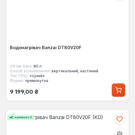
Водонагрівач Banzai DT80V20F
Об'єм бака:
80 л
Спосіб встановлення:
вертикальний, настінний
Тип ТЕНу:
«сухий»
Форма:
прямокутна
Звичайна ціна:
9 199,00 ₴
В наявності