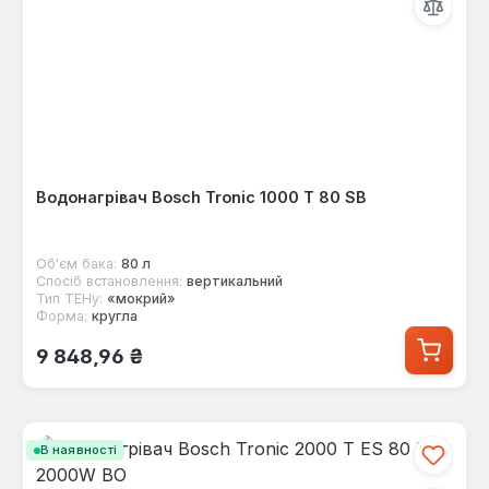
Водонагрівач Bosch Tronic 1000 T 80 SB
Об'єм бака:
80 л
Спосіб встановлення:
вертикальний
Тип ТЕНу:
«мокрий»
Форма:
кругла
Звичайна ціна:
9 848,96 ₴
В наявності