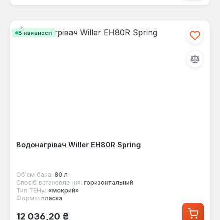
В наявності
Водонагрівач Willer EH80R Spring
Об'єм бака:
80 л
Спосіб встановлення:
горизонтальний
Тип ТЕНу:
«мокрий»
Форма:
пласка
Звичайна ціна:
12 036,20 ₴