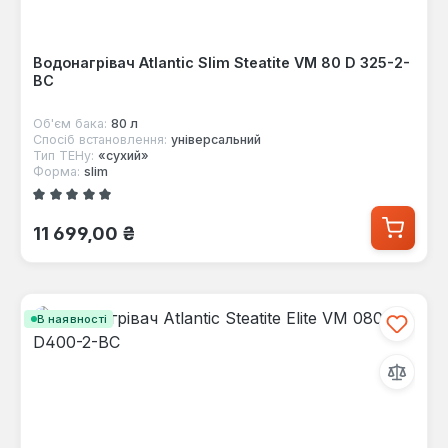
Водонагрівач Atlantic Slim Steatite VM 80 D 325-2-
BC
Об'єм бака:
80 л
Спосіб встановлення:
універсальний
Тип ТЕНу:
«сухий»
Форма:
slim
Середня оцінка 5 з 5 зірок
Звичайна ціна:
11 699,00 ₴
В наявності