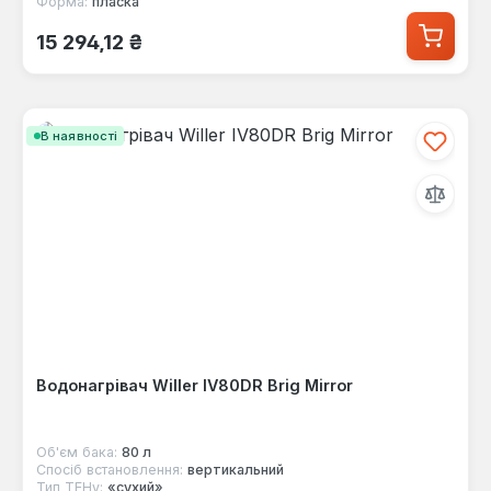
Форма:
пласка
Звичайна ціна:
15 294,12 ₴
В наявності
Водонагрівач Willer IV80DR Brig Mirror
Об'єм бака:
80 л
Спосіб встановлення:
вертикальний
Тип ТЕНу:
«сухий»