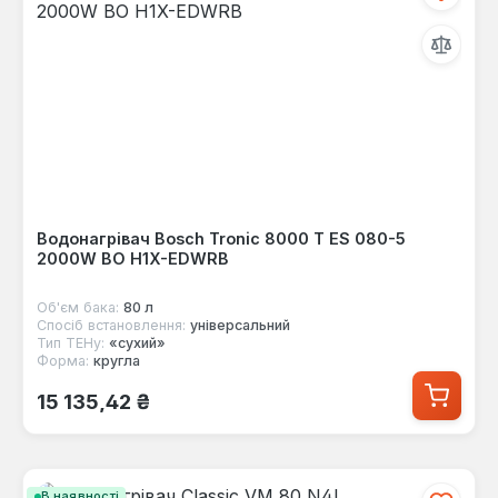
Водонагрівач Bosch Tronic 8000 T ES 080-5
2000W BO H1X-EDWRB
Об'єм бака:
80 л
Спосіб встановлення:
універсальний
Тип ТЕНу:
«сухий»
Форма:
кругла
Звичайна ціна:
15 135,42 ₴
В наявності