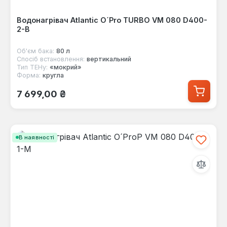
Водонагрівач Atlantic O´Pro TURBO VM 080 D400-
2-B
Об'єм бака:
80 л
Спосіб встановлення:
вертикальний
Тип ТЕНу:
«мокрий»
Форма:
кругла
Звичайна ціна:
7 699,00 ₴
В наявності