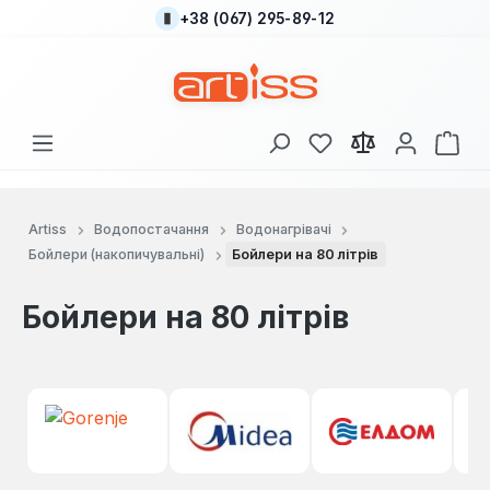
+38 (067) 295-89-12
Перейти до основного вмісту
У вас є 0 у списку
Кош
Artiss
Водопостачання
Водонагрівачі
Бойлери (накопичувальні)
Бойлери на 80 літрів
Бойлери на 80 літрів