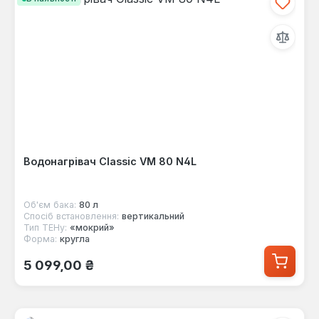
Водонагрівач Classic VM 80 N4L
Об'єм бака:
80 л
Спосіб встановлення:
вертикальний
Тип ТЕНу:
«мокрий»
Форма:
кругла
Звичайна ціна:
5 099,00 ₴