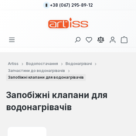
+38 (067) 295-89-12
Перейти до основного вмісту
У вас є 0 у списку
Кош
Artiss
Водопостачання
Водонагрівачі
Запчастини до водонагрівачів
Запобіжні клапани для водонагрівачів
Запобіжні клапани для
водонагрівачів