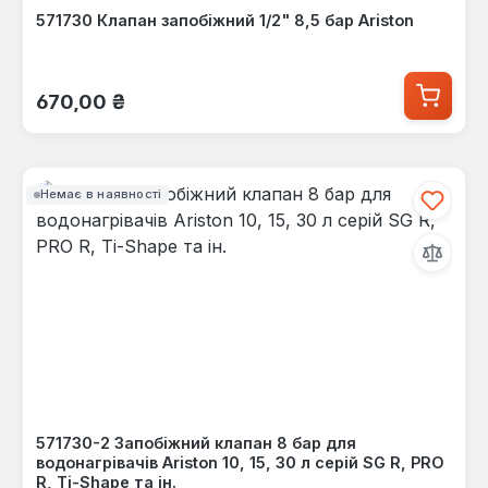
571730 Клапан запобіжний 1/2" 8,5 бар Ariston
Звичайна ціна:
670,00 ₴
Немає в наявності
571730-2 Запобіжний клапан 8 бар для
водонагрівачів Ariston 10, 15, 30 л серій SG R, PRO
R, Ti-Shape та ін.