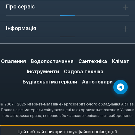
водонагрівачів
Про сервіс
Клапани використовуються
в
накопичувальних бойлерах
,
бойлерах
Інформація
непрямого нагріву
та деяких
моделях
електричних проточних
водонагрівачів
. Вибір залежить від тиску в
системі та конструкції водонагрівача.
Опалення
Водопостачання
Сантехніка
Клімат
Інструменти
Садова техніка
Вплив на стабільність роботи
Будівельні матеріали
Автотовари
бойлера
Справний запобіжний клапан не лише
© 2009 - 2026 Інтернет-магазин енергозберігаючого обладнання ARTiss.
підвищує безпеку, а й знижує ризик виходу
Права на всі матеріали сайту захищені та охороняються законом України
з ладу інших елементів, таких
про авторське право, їх повне або часткове копіювання – заборонено.
як
теплообмінники для бойлерів
або
ТЕНи
для водонагрівачів
. Це дозволяє уникнути
Цей веб-сайт використовує файли cookie, щоб