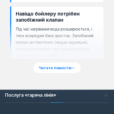
Навіщо бойлеру потрібен
запобіжний клапан
Під час нагрівання вода розширюється, і
тиск всередині бака зростає. Запобіжний
клапан автоматично скидає надлишок,
захищаючи корпус і внутрішні вузли від
деформації та розриву.
Захист від перевищення тиску
Читати повністю
Запобігання протіканню бака
Безпечна робота
системи ГВП
Збереження ресурсу
бойлера
Послуга «гаряча лінія»
Сумісність із різними типами