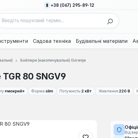
+38 (067) 295-89-12
нструменти
Садова техніка
Будівельні матеріали
А
вальні)
Бойлери (накопичувальні) Gorenje
e TGR 80 SNGV9
Ну:
«мокрий»
Форма:
slim
Потужність:
2 кВт
Живлення:
220 В
Офіці
Від ви