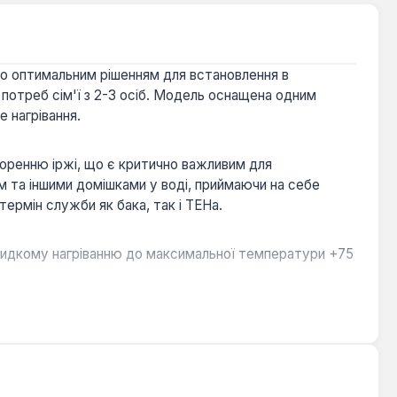
о оптимальним рішенням для встановлення в
 потреб сім'ї з 2-3 осіб. Модель оснащена одним
 нагрівання.
воренню іржі, що є критично важливим для
м та іншими домішками у воді, приймаючи на себе
ермін служби як бака, так і ТЕНа.
швидкому нагріванню до максимальної температури +75
розії та зменшує інтенсивність утворення вапняного
х частинок діаметром понад 12,5 мм, дозволяючи
лювати та налаштовувати бажаний режим нагріву,