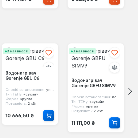
В наявності
В наявності
Водонагрівач
Gorenje GBU C6
Водонагрівач
Gorenje GBFU SIMV9
Спосіб встановлення:
універсальний
Тип ТЕНу:
«сухий»
Спосіб встановлення:
вертикальний
Форма:
кругла
Тип ТЕНу:
«сухий»
Потужність:
2 кВт
Форма:
кругла
Потужність:
2 кВт
Звичайна ціна:
10 666,50 ₴
Звичайна ціна:
11 111,00 ₴