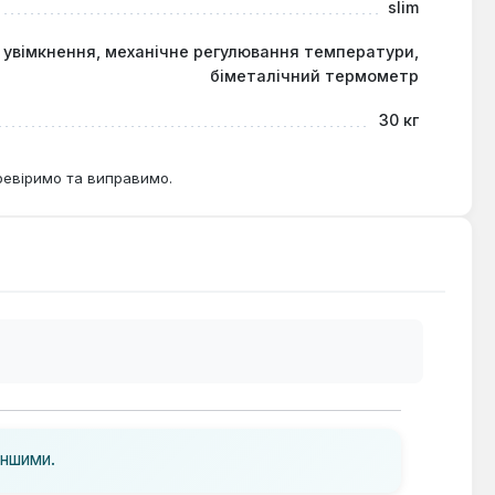
slim
 увімкнення, механічне регулювання температури,
біметалічний термометр
30 кг
ревіримо та виправимо.
іншими.