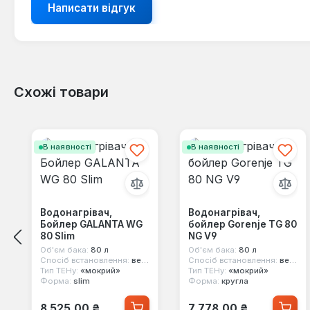
Написати відгук
Схожі товари
Пропустити галерею продуктів
В наявності
В наявності
Водонагрівач,
Водонагрівач,
Бойлер GALANTA WG
бойлер Gorenje TG 80
80 Slim
NG V9
Об'єм бака:
80 л
Об'єм бака:
80 л
Спосіб встановлення:
вертикальний
Спосіб встановлення:
вертикальний
Тип ТЕНу:
«мокрий»
Тип ТЕНу:
«мокрий»
Форма:
slim
Форма:
кругла
Звичайна ціна:
Звичайна ціна:
8 525,00 ₴
7 778,00 ₴