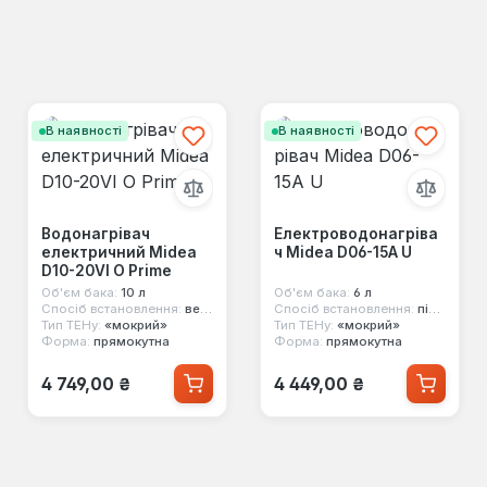
В наявності
В наявності
Водонагрівач
Електроводонагріва
електричний Midea
ч Midea D06-15A U
D10-20VI O Prime
Об'єм бака:
10 л
Об'єм бака:
6 л
Спосіб встановлення:
вертикальний, над мийкою
Спосіб встановлення:
під мийку
Тип ТЕНу:
«мокрий»
Тип ТЕНу:
«мокрий»
Форма:
прямокутна
Форма:
прямокутна
Звичайна ціна:
Звичайна ціна:
4 749,00 ₴
4 449,00 ₴