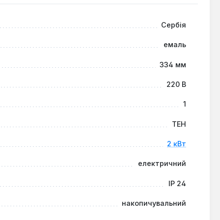
Сербія
ого простору, наприклад, у невеликих квартирах,
ефективно використовувати доступну площу. Завдяки
емаль
ристувачів, які цінують надійність, функціональність
334 мм
220 В
1
ТЕН
2 кВт
електричний
IP 24
накопичувальний