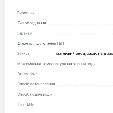
включаючи економічний режим та функцію захисту 
Виробник
Цей водонагрівач Gorenje TGR 80 SNGV9 є практичним
студіях або дачних будинках. Його вертикальний спо
Тип обладнання
комплексному захисту від корозії та замерзання, а так
Гарантія
та простоту в експлуатації.
Діаметр підключення ГВП
Захист
магнієвий анод, захист від за
Максимальна температура нагрівання води
Об'єм бака
Спосіб встановлення
Спосіб подачі води
Тип ТЕНу