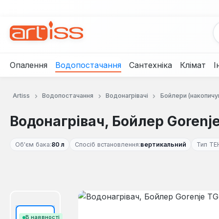
рейти до основного вмісту
Перейти до пошуку
Перейти до основної навігації
Опалення
Водопостачання
Сантехніка
Клімат
І
Artiss
Водопостачання
Водонагрівачі
Бойлери (накопичу
Водонагрівач, Бойлер Gorenj
Об'єм бака:
80 л
Спосіб встановлення:
вертикальний
Тип ТЕ
Пропустити галерею зображень
В наявності