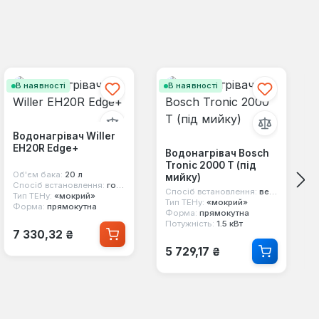
В наявності
В наявності
Водонагрівач Willer
EH20R Edge+
Водонагрівач Bosch
Tronic 2000 T (під
Об'єм бака:
20 л
мийку)
Спосіб встановлення:
горизонтальний
Спосіб встановлення:
вертикальний, під мийку
Тип ТЕНу:
«мокрий»
Тип ТЕНу:
«мокрий»
Форма:
прямокутна
Форма:
прямокутна
Потужність:
1.5 кВт
Звичайна ціна:
7 330,32 ₴
Звичайна ціна:
5 729,17 ₴