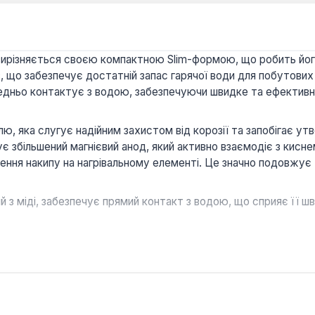
вирізняється своєю компактною Slim-формою, що робить йог
 що забезпечує достатній запас гарячої води для побутових
ньо контактує з водою, забезпечуючи швидке та ефективне
, яка слугує надійним захистом від корозії та запобігає ут
 збільшений магнієвий анод, який активно взаємодіє з кисне
ння накипу на нагрівальному елементі. Це значно подовжує т
 з міді, забезпечує прямий контакт з водою, що сприяє її 
 бака у поєднанні з магнієвим анодом ефективно протидіє ко
ів.
нтує захист від бризок води з усіх напрямків та від тверди
та інших приміщеннях з підвищеною вологістю.
атури та біметалічний термометр дозволяють легко контро