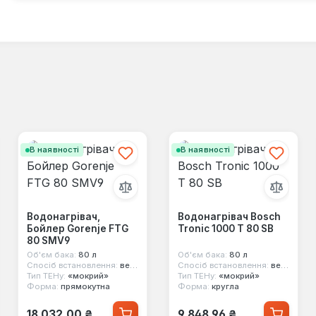
В наявності
В наявності
Водонагрівач,
Водонагрівач Bosch
Бойлер Gorenje FTG
Tronic 1000 T 80 SB
80 SMV9
Об'єм бака:
80 л
Об'єм бака:
80 л
Спосіб встановлення:
вертикальний
Спосіб встановлення:
вертикальний
Тип ТЕНу:
«мокрий»
Тип ТЕНу:
«мокрий»
Форма:
прямокутна
Форма:
кругла
Звичайна ціна:
Звичайна ціна:
18 032,00 ₴
9 848,96 ₴