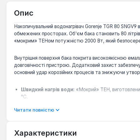
Опис
Накопичувальний водонагрівач Gorenje TGR 80 SNGV9 
обмежених просторах. Об'єм бака становить 80 літрів,
«мокрим» ТЕНом потужністю 2000 Вт, який безпосеред
Внутрішня поверхня бака покрита високоякісною емаллю
довговічності пристрою. Додатковий захист забезпечує
основний удар корозійних процесів та знижуючи утворе
Швидкий нагрів води:
«Мокрий» ТЕН, виготовлений
°C.
Захист від корозії та накипу:
Емальоване покриття
Читати повністю
нальоту, що є типовою проблемою для водонагрівач
Безпечна експлуатація:
Ступінь захисту IP24 гара
безпечно встановлювати бойлер у ванних кімнатах 
Характеристики
Зручне керування:
Механічне регулювання темпер