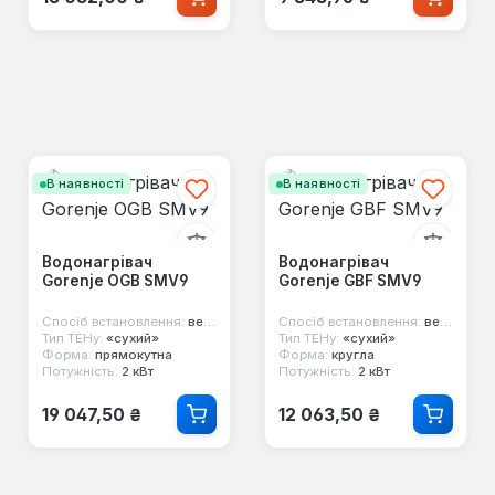
В наявності
В наявності
Водонагрівач
Водонагрівач
Gorenje OGB SMV9
Gorenje GBF SMV9
Спосіб встановлення:
вертикальний
Спосіб встановлення:
вертикальний
Тип ТЕНу:
«сухий»
Тип ТЕНу:
«сухий»
Форма:
прямокутна
Форма:
кругла
Потужність:
2 кВт
Потужність:
2 кВт
Звичайна ціна:
Звичайна ціна:
19 047,50 ₴
12 063,50 ₴