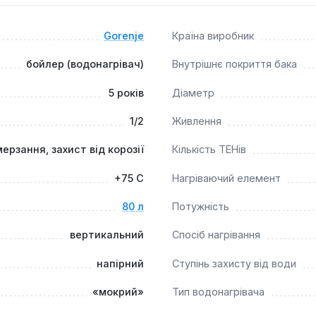
від замерзання.
Gorenje
Країна виробник
 рішенням для забезпечення гарячою водою в умовах обмежен
сіб встановлення та вузька форма дозволяють максимально 
бойлер (водонагрівач)
Внутрішнє покриття бака
ож можливості механічного регулювання, він підходить для ко
5 років
Діаметр
1/2
Живлення
мерзання, захист від корозії
Кількість ТЕНів
+75 C
Нагріваючий елемент
80 л
Потужність
вертикальний
Спосіб нагрівання
напірний
Ступінь захисту від води
«мокрий»
Тип водонагрівача