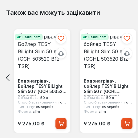
Також вас можуть зацікавити
Пропустити галерею продуктів
В наявності
В наявності
Водонагрівач,
Водонагрівач,
Бойлер TESY BiLight
бойлер TESY BiLight
Slim 50 л (GCH 503520
Slim 50 л (GCHL
B12 TSR)
503520 B12 TSR)
Об'єм бака:
50 л
Об'єм бака:
50 л
Спосіб встановлення:
горизонтальний
Спосіб встановлення:
горизонтальний
Тип ТЕНу:
«мокрий»
Тип ТЕНу:
«мокрий»
Форма:
slim
Форма:
slim
Звичайна ціна:
Звичайна ціна:
9 275,00 ₴
9 275,00 ₴