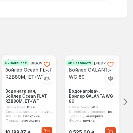
В наявності
В наявності
Водонагрівач,
Водонагрівач,
бойлер Ocean FLAT
Бойлер GALANTA WG
RZB80M, ET+WT
80
Об'єм бака:
80 л
Об'єм бака:
80 л
Спосіб встановлення:
вертикальний
Спосіб встановлення:
вертикальний
Тип ТЕНу:
«мокрий»
Тип ТЕНу:
«мокрий»
Форма:
прямокутна
Форма:
кругла
Звичайна ціна:
Звичайна ціна:
10 199,87 ₴
8 525,00 ₴