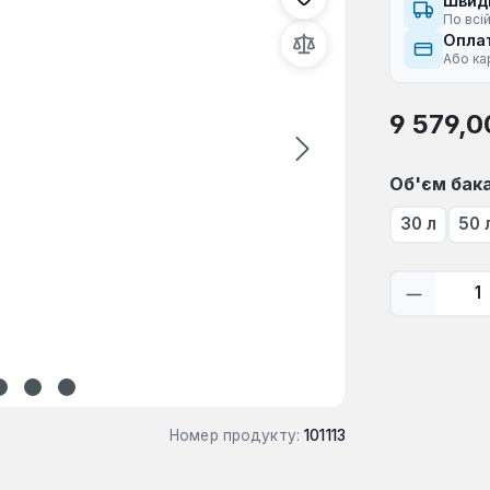
Швид
По всій
Оплат
Або ка
Звичайна ці
9 579,0
Виберіть
Об'єм бак
30 л
50 
Кількіс
Номер продукту:
101113