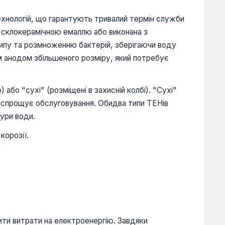
ехнологій, що гарантують тривалий термін служби
ю склокерамічною емаллю або виконана з
акипу та розмноженню бактерій, зберігаючи воду
м анодом збільшеного розміру, який потребує
бо "сухі" (розміщені в захисній колбі). "Сухі"
а спрощує обслуговування. Обидва типи ТЕНів
ури води.
корозії.
ити витрати на електроенергію. Завдяки