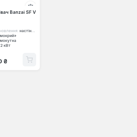
вач Banzai SF V
новлення:
настінний, вертикальний
мокрий»
мокутна
2 кВт
 ціна:
0 ₴