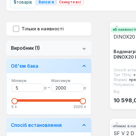
×
5
товарів
Banzai
Скинути всі
Тільки в наявності
В наявност
Виробник
(1)
Водонагрі
DINOX20
Об'єм бака
Спосіб вста
Тип ТЕНу:
«
Форма:
пря
Мінімум
Максимум
Потужність:
–
л
л
Від
Звичайна
10 598,
5 л
2000 л
Спосіб встановлення
Немає в на