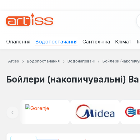
рейти до основного вмісту
Перейти до пошуку
Перейти до основної навігації
Опалення
Водопостачання
Сантехніка
Клімат
І
Artiss
Водопостачання
Водонагрівачі
Бойлери (накопичу
Бойлери (накопичувальні) Ba