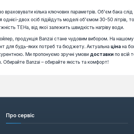
о враховувати кілька ключових параметрів. Об'єм бака слід о
 однієї-двох осіб підійдуть моделі об'ємом 30-50 літрів, т
тужність ТЕНа, від якої залежить швидкість нагріву води.
бойлер, продукція Banzai стане чудовим вибором. На нашом
ант для будь-яких потреб та бюджету. Актуальна
ціна
на бо
курентною. Ми пропонуємо зручні умови
доставки
по всій т
. Обирайте Banzai – обирайте якість та комфорт!
Про сервіс