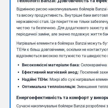
Технології Banzai: Довговічність та ефек
Відмінною рисою накопичувальних бойлерів Banzai 
та високу продуктивність. Внутрішні баки виготов
нержавіючої сталі. Це покриття не тільки забезпеч
чистою та безпечною. Для додаткового захисту ві
періодичної заміни, але значно подовжує життя бак
Нагрівальні елементи в бойлерах Banzai можуть бут
ТЕНи є більш довговічними, оскільки не контактую
відрізняються високою потужністю та швидкістю 
Високоякісні матеріали бака:
Склокерамічна 
Ефективний магнієвий анод:
Посилений захис
Надійні ТЕНи:
Мокрі або сухі нагрівальні елеме
Оптимальна теплоізоляція:
Зменшення теплов
Енергоефективність та комфорт у викор
Сучасні накопичувальні бойлери Banzai розроблені