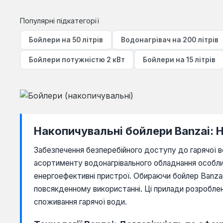
Популярні підкатегорії
Бойлери на 50 літрів
Водонагрівач на 200 літрів
Бойлери потужністю 2 кВт
Бойлери на 15 літрів
Накопичувальні бойлери Banzai: 
Забезпечення безперебійного доступу до гарячої 
асортименту водонагрівального обладнання особлив
енергоефективні пристрої. Обираючи бойлер Banzai
повсякденному використанні. Ці прилади розроблен
споживання гарячої води.