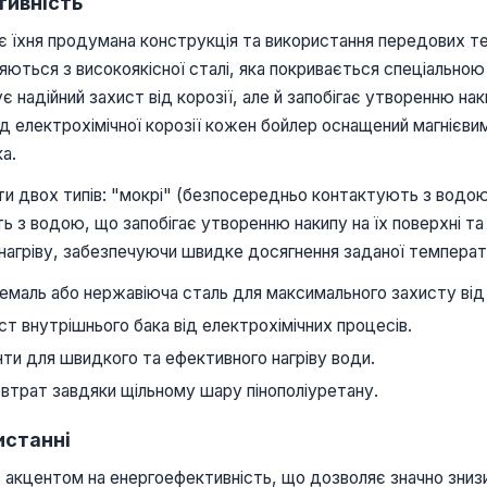
тивність
є їхня продумана конструкція та використання передових т
ляються з високоякісної сталі, яка покривається спеціально
ує надійний захист від корозії, але й запобігає утворенню н
д електрохімічної корозії кожен бойлер оснащений магнієви
а.
и двох типів: "мокрі" (безпосередньо контактують з водою) а
ть з водою, що запобігає утворенню накипу на їх поверхні т
нагріву, забезпечуючи швидке досягнення заданої температ
емаль або нержавіюча сталь для максимального захисту від 
т внутрішнього бака від електрохімічних процесів.
нти для швидкого та ефективного нагріву води.
трат завдяки щільному шару пінополіуретану.
истанні
 з акцентом на енергоефективність, що дозволяє значно зниз