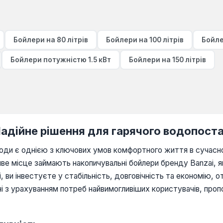
Бойлери на 80 літрів
Бойлери на 100 літрів
Бойле
Бойлери потужністю 1.5 кВт
Бойлери на 150 літрів
Надійне рішення для гарячого водопост
води є однією з ключових умов комфортного життя в сучасн
е місце займають накопичувальні бойлери бренду Banzai, які
, ви інвестуєте у стабільність, довговічність та економію
і з урахуванням потреб найвимогливіших користувачів, пропо