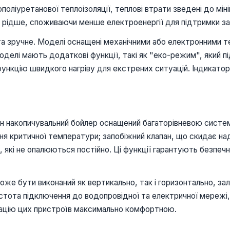
поліуретанової теплоізоляції, теплові втрати зведені до мін
я рідше, споживаючи менше електроенергії для підтримки з
 та зручне. Моделі оснащені механічними або електронними
делі мають додаткові функції, такі як "еко-режим", який 
 функцію швидкого нагріву для екстрених ситуацій. Індикат
ен накопичувальний бойлер оснащений багаторівневою систем
ня критичної температури; запобіжний клапан, що скидає на
 які не опалюються постійно. Ці функції гарантують безпеч
може бути виконаний як вертикально, так і горизонтально, з
ростота підключення до водопровідної та електричної мережі
тацію цих пристроїв максимально комфортною.