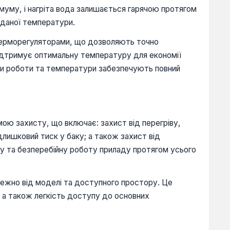
імуму, і нагріта вода залишається гарячою протягом
аданої температури.
 терморегуляторами, що дозволяють точно
підтримує оптимальну температуру для економії
ори роботи та температури забезпечують повний
ою захисту, що включає: захист від перегріву,
длишковий тиск у баку; а також захист від
ну та безперебійну роботу приладу протягом усього
алежно від моделі та доступного простору. Це
, а також легкість доступу до основних