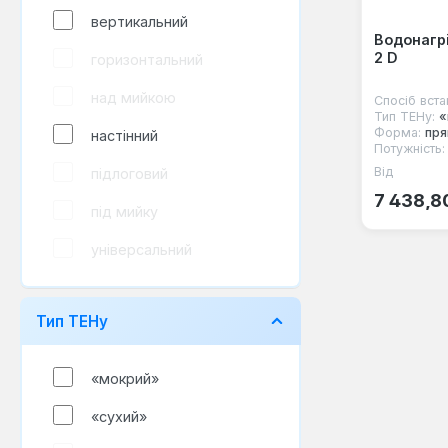
вертикальний
Водонагрі
2 D
горизонтальний
над мийкою
Спосіб вста
Тип ТЕНу:
«
Форма:
пря
настінний
Потужність:
Від
підлоговий
Звичайна
7 438,8
під мийку
універсальний
Тип ТЕНу
«мокрий»
«сухий»