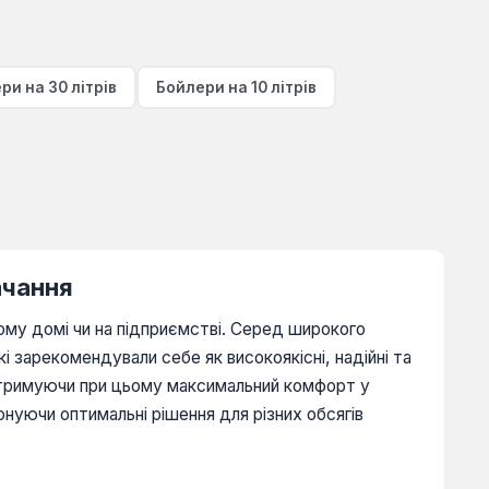
ри на 30 літрів
Бойлери на 10 літрів
ачання
ому домі чи на підприємстві. Серед широкого
 зарекомендували себе як високоякісні, надійні та
, отримуючи при цьому максимальний комфорт у
нуючи оптимальні рішення для різних обсягів