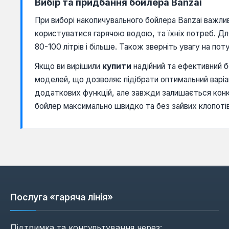
Вибір та придбання бойлера Banzai
При виборі накопичувального бойлера Banzai важлив
користуватися гарячою водою, та їхніх потреб. Для
80-100 літрів і більше. Також зверніть увагу на по
Якщо ви вирішили
купити
надійний та ефективний 
моделей, що дозволяє підібрати оптимальний варі
додаткових функцій, але завжди залишається кон
бойлер максимально швидко та без зайвих клопотів
Послуга «гаряча лінія»
Підтримка та консультування через: