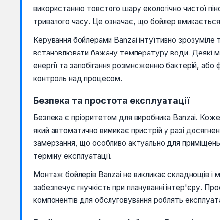
використанню товстого шару екологічно чистої піно
тривалого часу. Це означає, що бойлер вмикаєтьс
Керування бойлерами Banzai інтуїтивно зрозуміле
встановлювати бажану температуру води. Деякі мо
енергії та запобігання розмноженню бактерій, або
контроль над процесом.
Безпека та простота експлуатації
Безпека є пріоритетом для виробника Banzai. Кож
який автоматично вимикає пристрій у разі досягнен
замерзання, що особливо актуально для приміщень,
терміну експлуатації.
Монтаж бойлерів Banzai не викликає складнощів і 
забезпечує гнучкість при плануванні інтер'єру. П
компонентів для обслуговування роблять експлуа