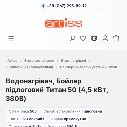
+38 (067) 295-89-12
Перейти до основного вмісту
У вас є 0 у списку
Кош
Artiss
Водопостачання
Водонагрівачі
Бойлери (накопичувальні)
Бойлери (накопичувальні) Титан
Водонагрівач, Бойлер
підлоговий Титан 50 (4,5 кВт,
380В)
Об'єм бака:
50 л
Спосіб встановлення:
підлоговий
Тип ТЕНу:
«мокрий»
Форма:
прямокутна
Потужність:
4.5 кВт
Живлення:
380 В