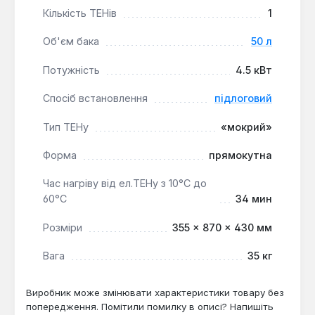
Кількість ТЕНів
1
температуру в діапазоні 0-75°С, забезпечуючи
комфортне використання.
Об'єм бака
50 л
Комплексна безпека:
Вбудовані
термообмежувач та запобіжний клапан
Потужність
4.5 кВт
захищають від перегріву та надлишкового
Спосіб встановлення
підлоговий
тиску.
Тип ТЕНу
«мокрий»
Цей підлоговий бойлер прямокутної форми
ідеально підходить для встановлення в приватних
Форма
прямокутна
будинках, квартирах або невеликих комерційних
Час нагріву від ел.ТЕНу з 10°С до
об'єктах, де потрібне надійне та ефективне
60°С
34 мин
джерело гарячої води з високою продуктивністю.
Розміри
355 × 870 × 430 мм
Вага
35 кг
Виробник може змінювати характеристики товару без
попередження. Помітили помилку в описі? Напишіть