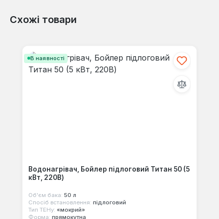
Схожі товари
Відгуків не знайдено. Поділіться
своїми знаннями з іншими.
Пропустити галерею продуктів
В наявності
Водонагрівач, Бойлер підлоговий Титан 50 (5
кВт, 220В)
Об'єм бака:
50 л
Спосіб встановлення:
підлоговий
Тип ТЕНу:
«мокрий»
Форма:
прямокутна