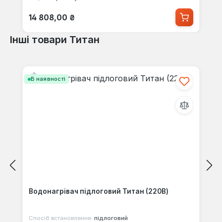
Звичайна ціна:
14 808,00 ₴
Інші товари Титан
Пропустити галерею продуктів
В наявності
Водонагрівач підлоговий Титан (220В)
Спосіб встановлення:
підлоговий