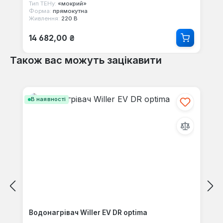
Тип ТЕНу:
«мокрий»
Форма:
прямокутна
Живлення:
220 В
Звичайна ціна:
14 682,00 ₴
Також вас можуть зацікавити
Пропустити галерею продуктів
В наявності
Водонагрівач Willer EV DR optima