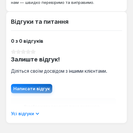
нам — швидко перевіримо та виправимо.
Відгуки та питання
0 з 0 відгуків
Середня оцінка 0 з 5 зірок
Залиште відгук!
Діліться своїм досвідом з іншими клієнтами.
Написати відгук
Відображати рецензії лише поточною
мовою.
Усі відгуки