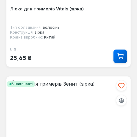
Ліска для тримерів Vitals (зiрка)
Тип обладнання:
волосінь
Конструкція:
зірка
Країна виробник:
Китай
Від
Звичайна ціна:
25,65 ₴
В наявності