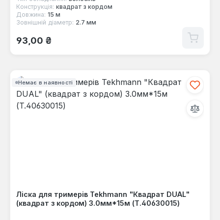
Конструкція:
квадрат з кордом
Довжина:
15 м
Зовнішній діаметр:
2.7 мм
Звичайна ціна:
93,00 ₴
Немає в наявності
Ліска для тримерів Tekhmann "Квадрат DUAL"
(квадрат з кордом) 3.0мм*15м (T.40630015)