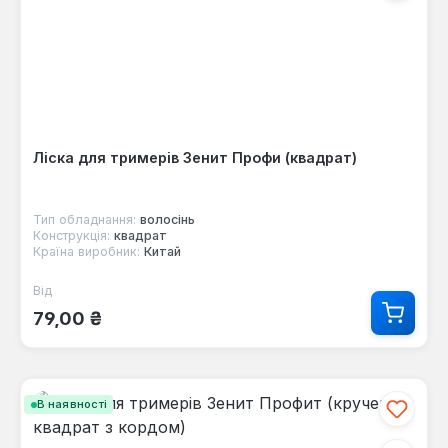
Ліска для тримерів Зенит Профи (квадрат)
Тип обладнання:
волосінь
Конструкція:
квадрат
Країна виробник:
Китай
Від
Звичайна ціна:
79,00 ₴
В наявності