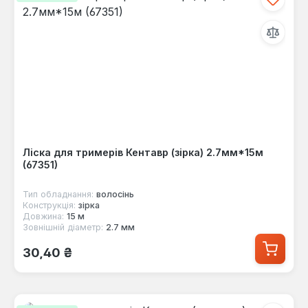
Ліска для тримерів Кентавр (зірка) 2.7мм*15м
(67351)
Тип обладнання:
волосінь
Конструкція:
зірка
Довжина:
15 м
Зовнішній діаметр:
2.7 мм
Звичайна ціна:
30,40 ₴