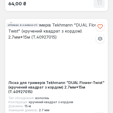
Звичайна ціна:
64,00 ₴
Немає в наявності
Ліска для тримерів Tekhmann "DUAL Flower-Twist"
(кручений квадрат з кордом) 2.7мм*15м
(T.40927015)
Тип обладнання:
волосінь
Конструкція:
кручений квадрат з кордом
Довжина:
15 м
Зовнішній діаметр:
2.7 мм