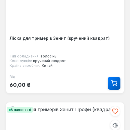
Ліска для тримерів Зенит (кручений квадрат)
Тип обладнання:
волосінь
Конструкція:
кручений квадрат
Країна виробник:
Китай
Від
Звичайна ціна:
60,00 ₴
В наявності