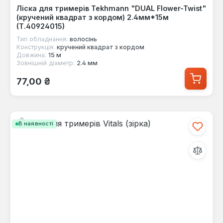
Ліска для тримерів Tekhmann "DUAL Flower-Twist"
(кручений квадрат з кордом) 2.4мм*15м
(T.40924015)
Тип обладнання:
волосінь
Конструкція:
кручений квадрат з кордом
Довжина:
15 м
Зовнішній діаметр:
2.4 мм
Звичайна ціна:
77,00 ₴
В наявності