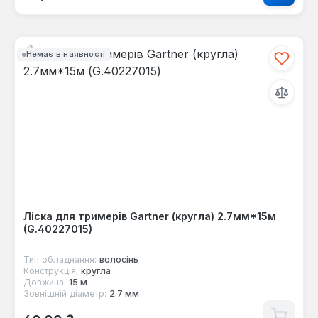
Немає в наявності
Ліска для тримерів Gartner (кругла) 2.7мм*15м
(G.40227015)
Тип обладнання:
волосінь
Конструкція:
кругла
Довжина:
15 м
Зовнішній діаметр:
2.7 мм
Звичайна ціна: