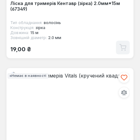
Ліска для тримерів Кентавр (зірка) 2.0мм*15м
(67349)
Тип обладнання:
волосінь
Конструкція:
зірка
Довжина:
15 м
Зовнішній діаметр:
2.0 мм
Звичайна ціна:
19,00 ₴
Немає в наявності