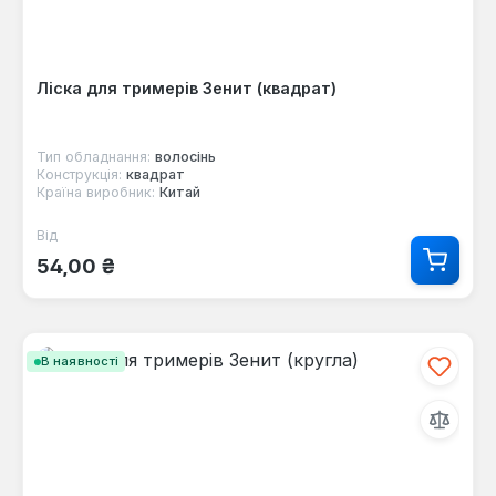
Ліска для тримерів Зенит (квадрат)
Тип обладнання:
волосінь
Конструкція:
квадрат
Країна виробник:
Китай
Від
Звичайна ціна:
54,00 ₴
В наявності