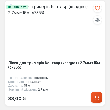
В наявності
Ліска для тримерів Кентавр (квадрат) 2.7мм*15м
(67355)
Тип обладнання:
волосінь
Конструкція:
квадрат
Довжина:
15 м
Зовнішній діаметр:
2.7 мм
Звичайна ціна:
38,00 ₴