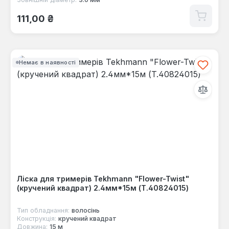
Звичайна ціна:
111,00 ₴
Немає в наявності
Ліска для тримерів Tekhmann "Flower-Twist"
(кручений квадрат) 2.4мм*15м (T.40824015)
Тип обладнання:
волосінь
Конструкція:
кручений квадрат
Довжина:
15 м