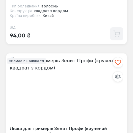
Тип обладнання:
волосінь
Конструкція:
квадрат з кордом
Країна виробник:
Китай
Від
Звичайна ціна:
94,00 ₴
Немає в наявності
Ліска для тримерів Зенит Профи (кручений