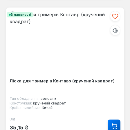
В наявності
Ліска для тримерів Кентавр (кручений квадрат)
Тип обладнання:
волосінь
Конструкція:
кручений квадрат
Країна виробник:
Китай
Від
Звичайна ціна:
35,15 ₴