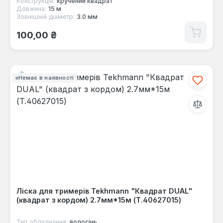
Конструкція:
кручений квадрат
Довжина:
15 м
Зовнішній діаметр:
3.0 мм
Звичайна ціна:
100,00 ₴
Немає в наявності
Ліска для тримерів Tekhmann "Квадрат DUAL"
(квадрат з кордом) 2.7мм*15м (T.40627015)
Тип обладнання:
волосінь