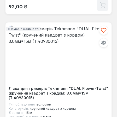
Звичайна ціна:
92,00 ₴
Немає в наявності
Ліска для тримерів Tekhmann "DUAL Flower-Twist"
(кручений квадрат з кордом) 3.0мм*15м
(T.40930015)
Тип обладнання:
волосінь
Конструкція:
кручений квадрат з кордом
Довжина:
15 м
Зовнішній діаметр:
3.0 мм