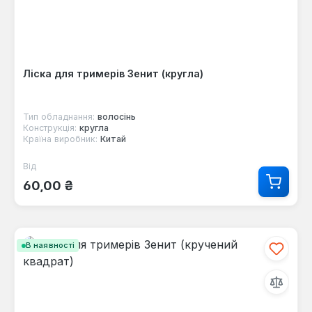
Ліска для тримерів Зенит (кругла)
Тип обладнання:
волосінь
Конструкція:
кругла
Країна виробник:
Китай
Від
Звичайна ціна:
60,00 ₴
В наявності