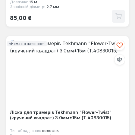
Довжина:
15 м
Зовнішній діаметр:
2.7 мм
Звичайна ціна:
85,00 ₴
Немає в наявності
Ліска для тримерів Tekhmann "Flower-Twist"
(кручений квадрат) 3.0мм*15м (T.40830015)
Тип обладнання:
волосінь