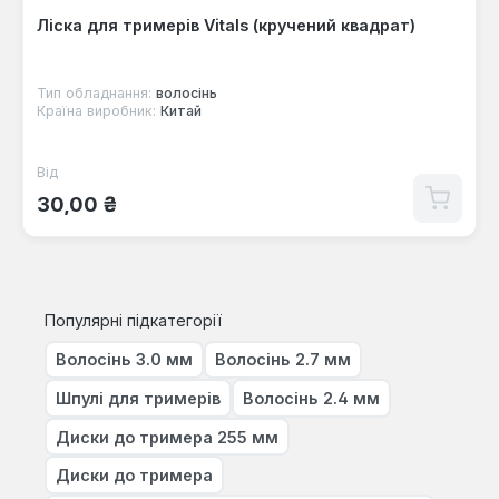
Ліска для тримерів Vitals (кручений квадрат)
Тип обладнання:
волосінь
Країна виробник:
Китай
Від
Звичайна ціна:
30,00 ₴
Популярні підкатегорії
Волосінь 3.0 мм
Волосінь 2.7 мм
Шпулі для тримерів
Волосінь 2.4 мм
Диски до тримера 255 мм
Диски до тримера