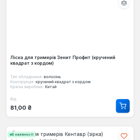
Ліска для тримерів Зенит Профит (кручений
квадрат з кордом)
Тип обладнання:
волосінь
Конструкція:
кручений квадрат з кордом
Країна виробник:
Китай
Від
Звичайна ціна:
81,00 ₴
В наявності