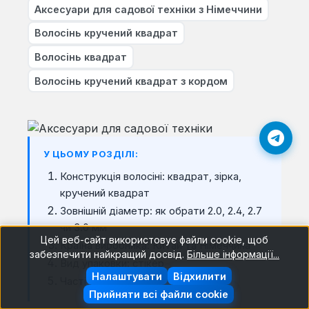
Аксесуари для садової техніки з Німеччини
Волосінь кручений квадрат
Волосінь квадрат
Волосінь кручений квадрат з кордом
У ЦЬОМУ РОЗДІЛІ:
Конструкція волосіні: квадрат, зірка,
кручений квадрат
Зовнішній діаметр: як обрати 2.0, 2.4, 2.7
чи 3.0 мм
Цей веб-сайт використовує файли cookie, щоб
Країна виробника: Китай та Німеччина
забезпечити найкращий досвід.
Більше інформації...
Вид упаковки: стікер
Налаштувати
Відхилити
Часті запитання
Прийняти всі файли cookie