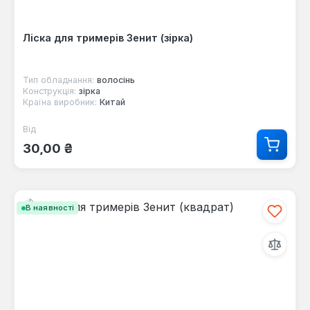
Ліска для тримерів Зенит (зірка)
Тип обладнання:
волосінь
Конструкція:
зірка
Країна виробник:
Китай
Від
Звичайна ціна:
30,00 ₴
В наявності