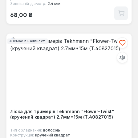
Зовнішній діаметр:
2.4 мм
Звичайна ціна:
68,00 ₴
Немає в наявності
Ліска для тримерів Tekhmann "Flower-Twist"
(кручений квадрат) 2.7мм*15м (T.40827015)
Тип обладнання:
волосінь
Конструкція:
кручений квадрат