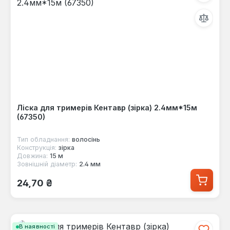
Ліска для тримерів Кентавр (зірка) 2.4мм*15м
(67350)
Тип обладнання:
волосінь
Конструкція:
зірка
Довжина:
15 м
Зовнішній діаметр:
2.4 мм
Звичайна ціна:
24,70 ₴
В наявності