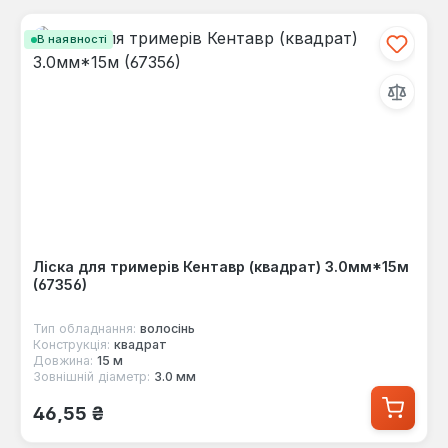
В наявності
Ліска для тримерів Кентавр (квадрат) 3.0мм*15м
(67356)
Тип обладнання:
волосінь
Конструкція:
квадрат
Довжина:
15 м
Зовнішній діаметр:
3.0 мм
Звичайна ціна:
46,55 ₴