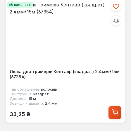
В наявності
Ліска для тримерів Кентавр (квадрат) 2.4мм*15м
(67354)
Тип обладнання:
волосінь
Конструкція:
квадрат
Довжина:
15 м
Зовнішній діаметр:
2.4 мм
Звичайна ціна:
33,25 ₴