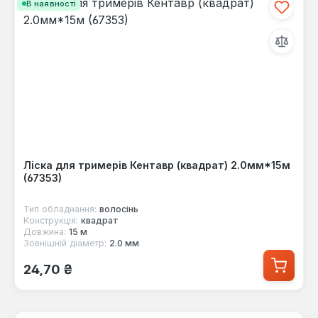
В наявності
Ліска для тримерів Кентавр (квадрат) 2.0мм*15м
(67353)
Тип обладнання:
волосінь
Конструкція:
квадрат
Довжина:
15 м
Зовнішній діаметр:
2.0 мм
Звичайна ціна:
24,70 ₴