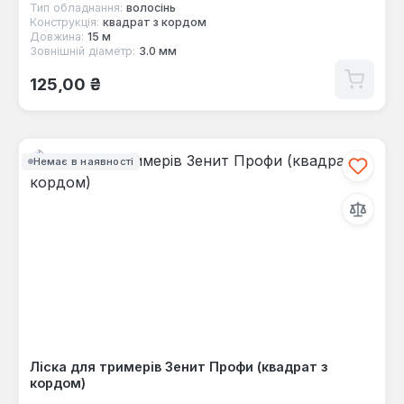
Тип обладнання:
волосінь
Конструкція:
квадрат з кордом
Довжина:
15 м
Зовнішній діаметр:
3.0 мм
Звичайна ціна:
125,00 ₴
Немає в наявності
Ліска для тримерів Зенит Профи (квадрат з
кордом)