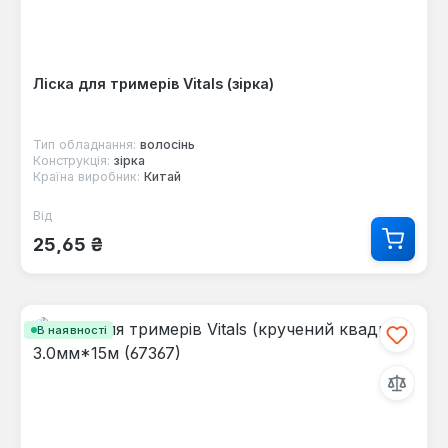
Ліска для тримерів Vitals (зiрка)
Тип обладнання:
волосінь
Конструкція:
зірка
Країна виробник:
Китай
Від
Звичайна ціна:
25,65 ₴
В наявності