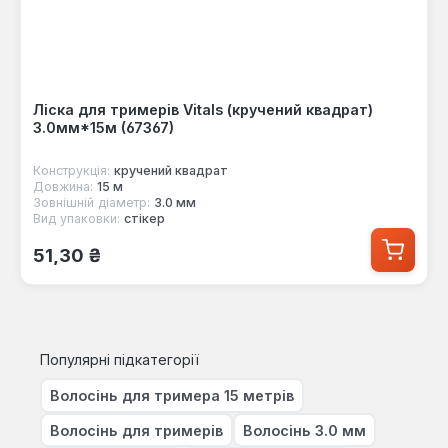
Ліска для тримерів Vitals (кручений квадрат)
3.0мм*15м (67367)
Конструкція:
кручений квадрат
Довжина:
15 м
Зовнішній діаметр:
3.0 мм
Вид упаковки:
стікер
Звичайна ціна:
51,30 ₴
Популярні підкатегорії
Волосінь для тримера 15 метрів
Волосінь для тримерів
Волосінь 3.0 мм