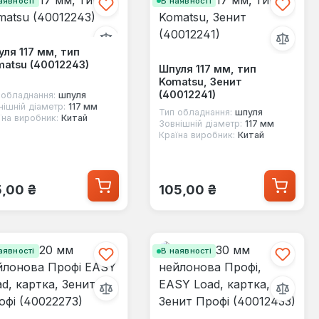
аявності
В наявності
ля 117 мм, тип
atsu (40012243)
Шпуля 117 мм, тип
Komatsu, Зенит
(40012241)
 обладнання:
шпуля
нішній діаметр:
117 мм
Тип обладнання:
шпуля
їна виробник:
Китай
Зовнішній діаметр:
117 мм
Країна виробник:
Китай
ичайна ціна:
Звичайна ціна:
5,00 ₴
105,00 ₴
аявності
В наявності