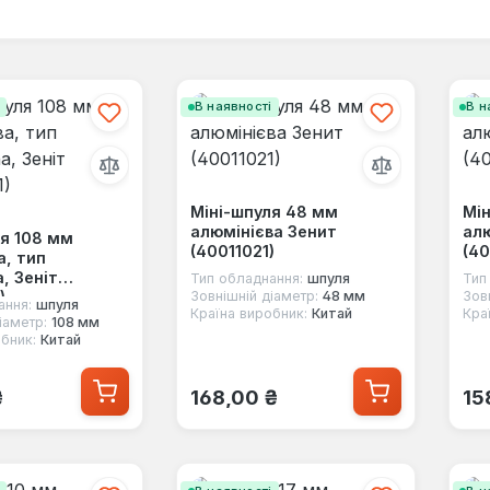
і
В наявності
В н
Міні-шпуля 48 мм
Мін
алюмінієва Зенит
алю
ля 108 мм
(40011021)
(40
а, тип
, Зеніт
Тип обладнання:
шпуля
Тип
)
Зовнішній діаметр:
48 мм
Зов
ання:
шпуля
Країна виробник:
Китай
Кра
іаметр:
108 мм
бник:
Китай
 ціна:
Звичайна ціна:
Зв
₴
168,00 ₴
15