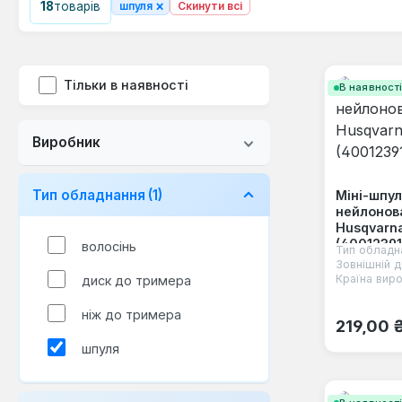
×
18
товарів
шпуля
Скинути всі
Тільки в наявності
В наявност
Виробник
Тип обладнання
(1)
Міні-шпу
нейлонов
Husqvarna
(40012391
волосінь
Тип обладн
Зовнішній д
Країна виро
диск до тримера
ніж до тримера
Звичайна
219,00 
шпуля