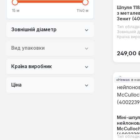
Шпуля 11
15 м
1140 м
з метале
Зенит (40
Тип обладн
Зовнішній діаметр
Зовнішній д
Країна виро
Вид упаковки
Звичайна
249,00 
Країна виробник
Немає в на
Ціна
Міні-шпу
нейлонов
McCulloch
(4002239
Тип обладн