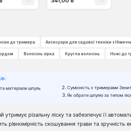
₴
341,00 ₴
иски до тримера
Аксесуари для садової техніки з Німечч
кордом
Волосінь зірка
Кругла волосінь
Ножі до 
ЛІ:
Сумісність з тримерами Зени
та матеріали шпуль
Як обрати шпулю за типом ліс
й утримує різальну ліску та забезпечує її автомат
ить рівномірність скошування трави та зручність е