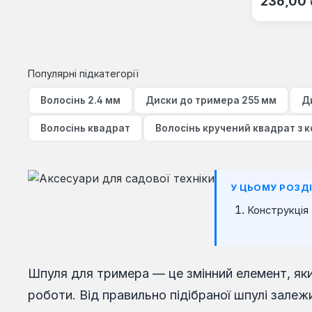
236,00 
Популярні підкатегорії
Волосінь 2.4 мм
Диски до тримера 255 мм
Д
Волосінь квадрат
Волосінь кручений квадрат з 
У ЦЬОМУ РОЗДІ
Конструкція 
Шпуля для тримера — це змінний елемент, яки
роботи. Від правильно підібраної шпулі залеж