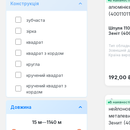
В наявност
Конструкція
зубчаста
Шпуля 11
зірка
Зеніт (400
квадрат
Тип обладн
Зовнішній д
квадрат з кордом
Країна виро
кругла
Звичайна
кручений квадрат
192,00 
кручений квадрат з
кордом
В наявност
Довжина
15 м
—
1140 м