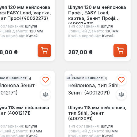
уля 120 мм нейлонова
Шпуля 130 мм нейлонова
фі EASY Load, картка,
Профі, EASY Load,
ит Профі (40022273)
картка, Зенит Профі
(40012433)
 обладнання:
шпуля
Тип обладнання:
шпуля
нішній діаметр:
120 мм
Зовнішній діаметр:
130 мм
їна виробник:
Китай
Країна виробник:
Китай
ичайна ціна:
Звичайна ціна:
8,00 ₴
287,00 ₴
ає в наявності
Немає в наявності
ля 118 мм нейлонова
Шпуля 118 мм нейлонова,
ит (40012171)
тип Stihl, Зенит
(40012091)
 обладнання:
шпуля
Тип обладнання:
шпуля
нішній діаметр:
118 мм
Зовнішній діаметр:
118 мм
їна виробник:
Китай
Країна виробник:
Китай