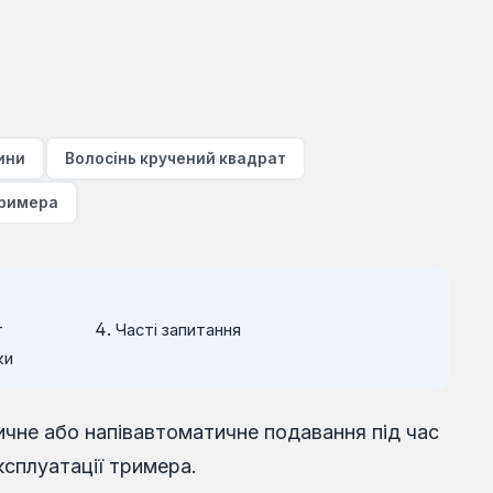
ини
Волосінь кручений квадрат
тримера
т
Часті запитання
ки
ичне або напівавтоматичне подавання під час
ксплуатації тримера.