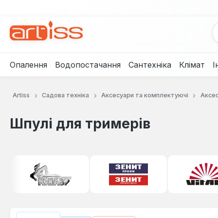
рейти до основного вмісту
Перейти до пошуку
Перейти до основної навігації
Опалення
Водопостачання
Сантехніка
Клімат
І
Artiss
Садова техніка
Аксесуари та комплектуючі
Аксес
Шпулі для тримерів