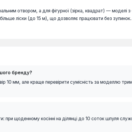
ральним отвором, а для фігурної (зірка, квадрат) — моделі з
льше ліски (до 15 м), що дозволяє працювати без зупинок. 
ншого бренду?
вір 10 мм, але краще перевірити сумісність за моделлю тр
и: при щоденному косінні на ділянці до 10 соток шпуля служ