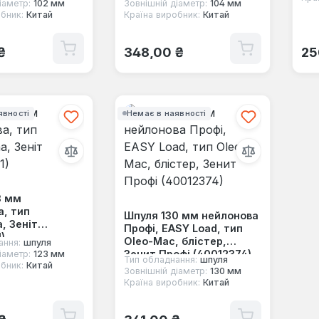
іаметр:
102 мм
Зовнішній діаметр:
104 мм
бник:
Китай
Країна виробник:
Китай
 ціна:
Звичайна ціна:
Зв
₴
348,00 ₴
25
явності
Немає в наявності
3 мм
а, тип
Шпуля 130 мм нейлонова
, Зеніт
Профі, EASY Load, тип
)
Oleo-Mac, блістер,
ання:
шпуля
Зенит Профі (40012374)
іаметр:
123 мм
Тип обладнання:
шпуля
бник:
Китай
Зовнішній діаметр:
130 мм
Країна виробник:
Китай
 ціна:
Звичайна ціна: