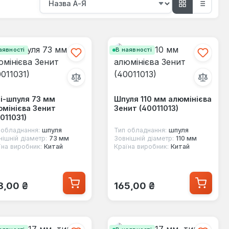
аявності
В наявності
і-шпуля 73 мм
Шпуля 110 мм алюмінієва
мінієва Зенит
Зенит (40011013)
011031)
 обладнання:
шпуля
Тип обладнання:
шпуля
нішній діаметр:
73 мм
Зовнішній діаметр:
110 мм
їна виробник:
Китай
Країна виробник:
Китай
ичайна ціна:
Звичайна ціна:
8,00 ₴
165,00 ₴