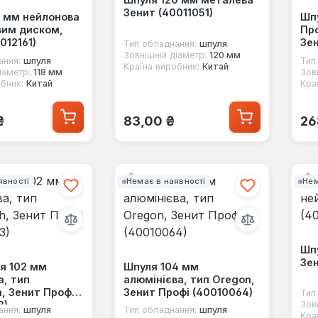
Зенит (40011051)
8 мм нейлонова
Шп
вим диском,
Про
012161)
Зен
Тип обладнання:
шпуля
Зовнішній діаметр:
120 мм
ання:
шпуля
Тип
Країна виробник:
Китай
іаметр:
118 мм
Зов
бник:
Китай
Кра
 ціна:
Звичайна ціна:
Зв
₴
83,00 ₴
26
явності
Немає в наявності
Нем
Шпу
Зен
ля 102 мм
Шпуля 104 мм
а, тип
алюмінієва, тип Oregon,
, Зенит Профі
Зенит Профі (40010064)
Тип
3)
Зов
ання:
шпуля
Тип обладнання:
шпуля
Кра