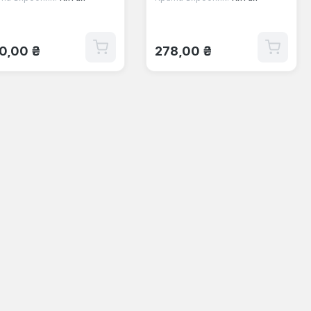
ичайна ціна:
Звичайна ціна:
0,00 ₴
278,00 ₴