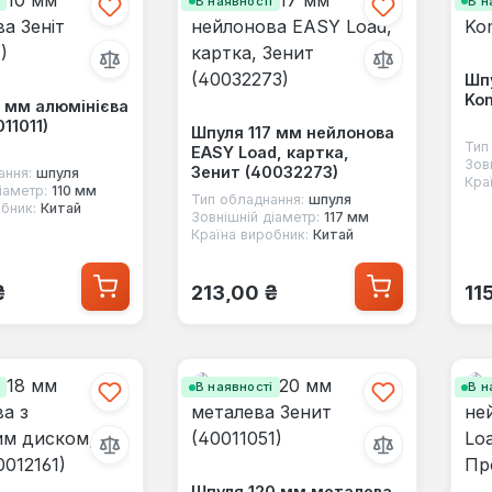
і
В наявності
В н
Шпу
Kom
0 мм алюмінієва
11011)
Шпуля 117 мм нейлонова
Тип
EASY Load, картка,
Зов
Зенит (40032273)
ання:
шпуля
Кра
іаметр:
110 мм
Тип обладнання:
шпуля
бник:
Китай
Зовнішній діаметр:
117 мм
Країна виробник:
Китай
 ціна:
Звичайна ціна:
Зв
₴
213,00 ₴
11
і
В наявності
В н
Шпуля 120 мм металева