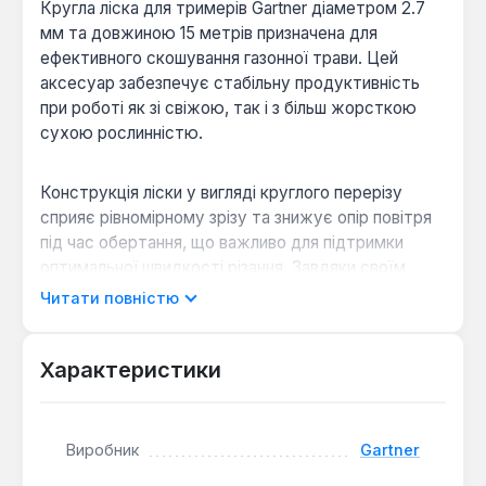
Кругла ліска для тримерів Gartner діаметром 2.7
мм та довжиною 15 метрів призначена для
ефективного скошування газонної трави. Цей
аксесуар забезпечує стабільну продуктивність
при роботі як зі свіжою, так і з більш жорсткою
сухою рослинністю.
Конструкція ліски у вигляді круглого перерізу
сприяє рівномірному зрізу та знижує опір повітря
під час обертання, що важливо для підтримки
оптимальної швидкості різання. Завдяки своїм
параметрам, ліска легко встановлюється в
Читати повністю
більшість стандартних тримерних головок,
забезпечуючи надійне кріплення та безперебійну
роботу.
Характеристики
Універсальність застосування:
Ефективно
Виробник
Gartner
справляється зі скошуванням різних типів
трави, включаючи свіжу та суху рослинність.