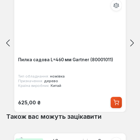
Пилка садова L=460 мм Gartner (80001011)
Тип обладнання:
ножівка
Призначення:
дерево
Країна виробник:
Китай
Звичайна ціна:
625,00 ₴
Також вас можуть зацікавити
Пропустити галерею продуктів