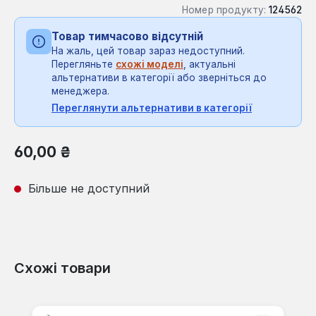
Номер продукту:
124562
Товар тимчасово відсутній
На жаль, цей товар зараз недоступний.
Перегляньте
схожі моделі
, актуальні
альтернативи в категорії або зверніться до
менеджера.
Переглянути альтернативи в категорії
Звичайна ціна:
60,00 ₴
Більше не доступний
Схожі товари
Пропустити галерею продуктів