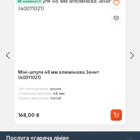
В наявності
Міні-шпуля 48 мм алюмінієва Зенит
(40011021)
Тип обладнання:
шпуля
Зовнішній діаметр:
48 мм
Країна виробник:
Китай
Звичайна ціна:
168,00 ₴
Послуга «гаряча лінія»