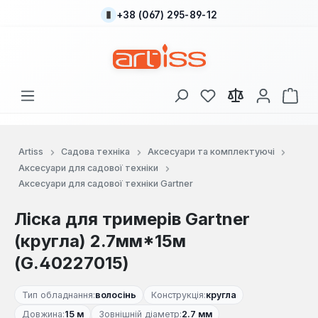
+38 (067) 295-89-12
Перейти до основного вмісту
У вас є 0 у списку
Кош
Artiss
Садова техніка
Аксесуари та комплектуючі
Аксесуари для садової техніки
Аксесуари для садової техніки Gartner
Ліска для тримерів Gartner
(кругла) 2.7мм*15м
(G.40227015)
Тип обладнання:
волосінь
Конструкція:
кругла
Довжина:
15 м
Зовнішній діаметр:
2.7 мм