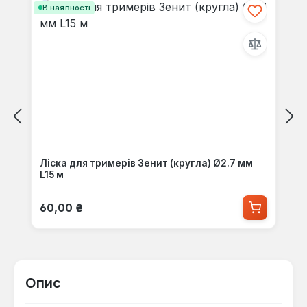
В наявності
Ліска для тримерів Зенит (кругла) Ø2.7 мм
L15 м
Звичайна ціна:
60,00 ₴
Опис