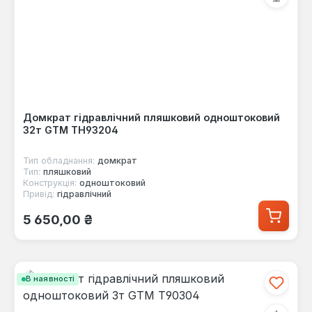
Домкрат гідравлічний пляшковий одноштоковий
32т GTM TH93204
Тип обладнання:
домкрат
Тип:
пляшковий
Конструкція:
одноштоковий
Привід:
гідравлічний
Звичайна ціна:
5 650,00 ₴
В наявності