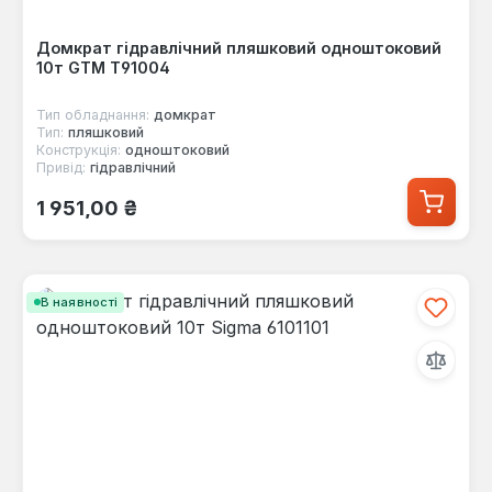
Домкрат гідравлічний пляшковий одноштоковий
10т GTM Т91004
Тип обладнання:
домкрат
Тип:
пляшковий
Конструкція:
одноштоковий
Привід:
гідравлічний
Звичайна ціна:
1 951,00 ₴
В наявності