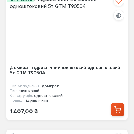
Домкрат гідравлічний пляшковий одноштоковий
5т GTM Т90504
Тип обладнання:
домкрат
Тип:
пляшковий
Конструкція:
одноштоковий
Привід:
гідравлічний
Звичайна ціна:
1 407,00 ₴