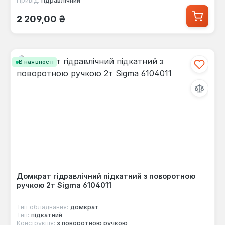
Привід:
гідравлічний
Звичайна ціна:
2 209,00 ₴
В наявності
Домкрат гідравлічний підкатний з поворотною
ручкою 2т Sigma 6104011
Тип обладнання:
домкрат
Тип:
підкатний
Конструкція:
з поворотною ручкою