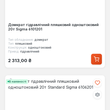
Домкрат гідравлічний пляшковий одноштоковий
20т Sigma 6101201
Тип обладнання:
домкрат
Тип:
пляшковий
Конструкція:
одноштоковий
Привід:
гідравлічний
Звичайна ціна:
2 313,00 ₴
В наявності