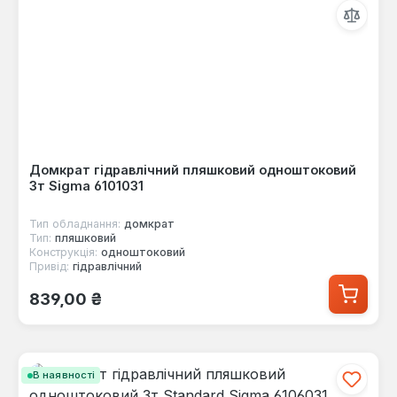
Домкрат гідравлічний пляшковий одноштоковий
3т Sigma 6101031
Тип обладнання:
домкрат
Тип:
пляшковий
Конструкція:
одноштоковий
Привід:
гідравлічний
Звичайна ціна:
839,00 ₴
В наявності