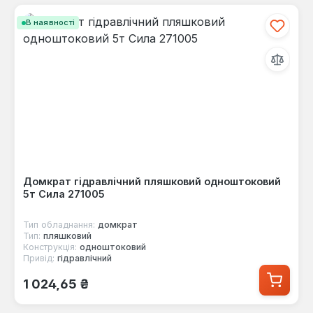
В наявності
Домкрат гідравлічний пляшковий одноштоковий
5т Сила 271005
Тип обладнання:
домкрат
Тип:
пляшковий
Конструкція:
одноштоковий
Привід:
гідравлічний
Звичайна ціна:
1 024,65 ₴