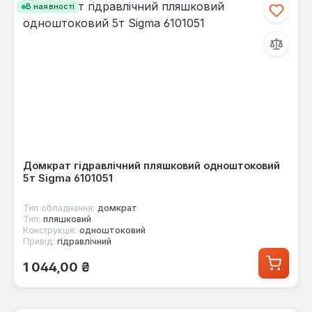
В наявності
Домкрат гідравлічний пляшковий одноштоковий
5т Sigma 6101051
Тип обладнання:
домкрат
Тип:
пляшковий
Конструкція:
одноштоковий
Привід:
гідравлічний
Звичайна ціна:
1 044,00 ₴