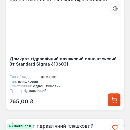
Домкрат гідравлічний пляшковий одноштоковий
3т Standard Sigma 6106031
Тип обладнання:
домкрат
Тип:
пляшковий
Конструкція:
одноштоковий
Привід:
гідравлічний
Звичайна ціна:
765,00 ₴
В наявності