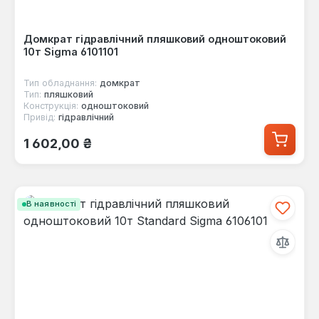
Домкрат гідравлічний пляшковий одноштоковий
10т Sigma 6101101
Тип обладнання:
домкрат
Тип:
пляшковий
Конструкція:
одноштоковий
Привід:
гідравлічний
Звичайна ціна:
1 602,00 ₴
В наявності