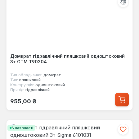
Домкрат гідравлічний пляшковий одноштоковий
3т GTM Т90304
Тип обладнання:
домкрат
Тип:
пляшковий
Конструкція:
одноштоковий
Привід:
гідравлічний
Звичайна ціна:
955,00 ₴
В наявності