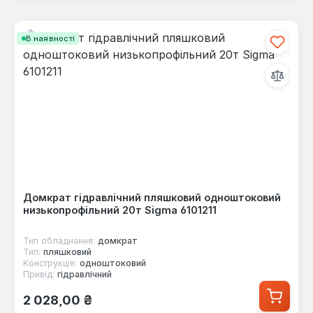
В наявності
Домкрат гідравлічний пляшковий одноштоковий
низькопрофільний 20т Sigma 6101211
Тип обладнання:
домкрат
Тип:
пляшковий
Конструкція:
одноштоковий
Привід:
гідравлічний
Звичайна ціна:
2 028,00 ₴