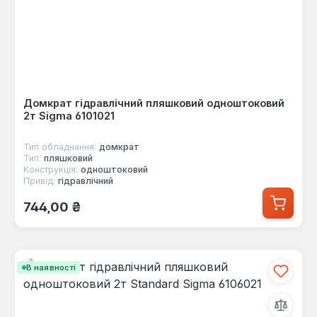
Домкрат гідравлічний пляшковий одноштоковий
2т Sigma 6101021
Тип обладнання:
домкрат
Тип:
пляшковий
Конструкція:
одноштоковий
Привід:
гідравлічний
Звичайна ціна:
744,00 ₴
В наявності