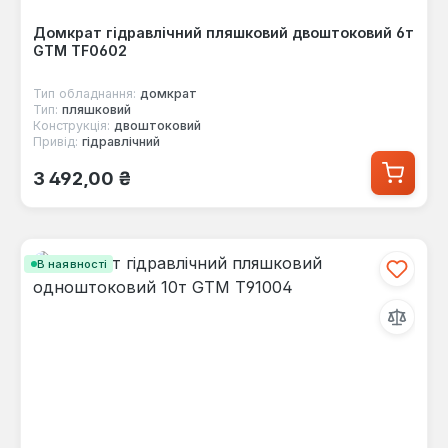
Домкрат гідравлічний пляшковий двоштоковий 6т
GTM TF0602
Тип обладнання:
домкрат
Тип:
пляшковий
Конструкція:
двоштоковий
Привід:
гідравлічний
Звичайна ціна:
3 492,00 ₴
В наявності