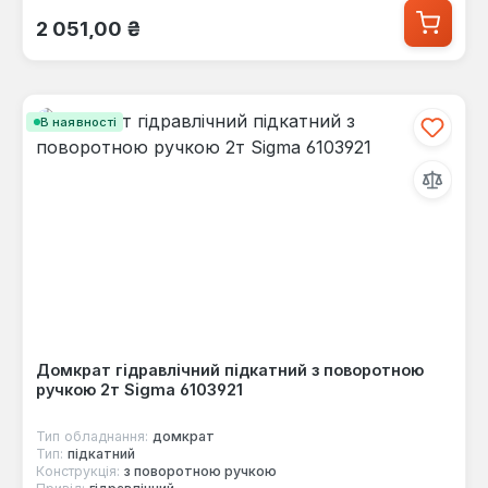
Звичайна ціна:
2 051,00 ₴
В наявності
Домкрат гідравлічний підкатний з поворотною
ручкою 2т Sigma 6103921
Тип обладнання:
домкрат
Тип:
підкатний
Конструкція:
з поворотною ручкою