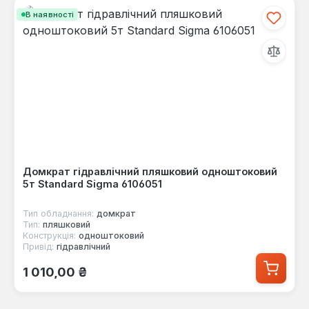
В наявності
Домкрат гідравлічний пляшковий одноштоковий
5т Standard Sigma 6106051
Тип обладнання:
домкрат
Тип:
пляшковий
Конструкція:
одноштоковий
Привід:
гідравлічний
Звичайна ціна:
1 010,00 ₴