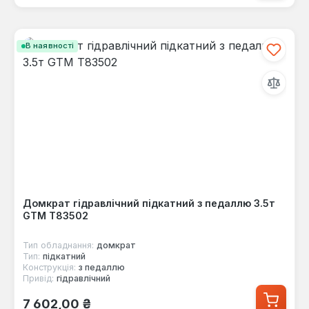
В наявності
Домкрат гідравлічний підкатний з педаллю 3.5т
GTM T83502
Тип обладнання:
домкрат
Тип:
підкатний
Конструкція:
з педаллю
Привід:
гідравлічний
Звичайна ціна:
7 602,00 ₴