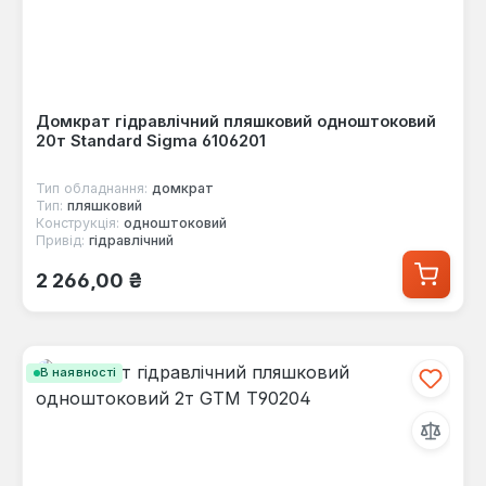
Домкрат гідравлічний пляшковий одноштоковий
20т Standard Sigma 6106201
Тип обладнання:
домкрат
Тип:
пляшковий
Конструкція:
одноштоковий
Привід:
гідравлічний
Звичайна ціна:
2 266,00 ₴
В наявності