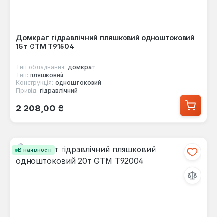
Домкрат гідравлічний пляшковий одноштоковий
15т GTM Т91504
Тип обладнання:
домкрат
Тип:
пляшковий
Конструкція:
одноштоковий
Привід:
гідравлічний
Звичайна ціна:
2 208,00 ₴
В наявності