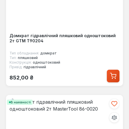
Домкрат гідравлічний пляшковий одноштоковий
2т GTM Т90204
Тип обладнання:
домкрат
Тип:
пляшковий
Конструкція:
одноштоковий
Привід:
гідравлічний
Звичайна ціна:
852,00 ₴
В наявності