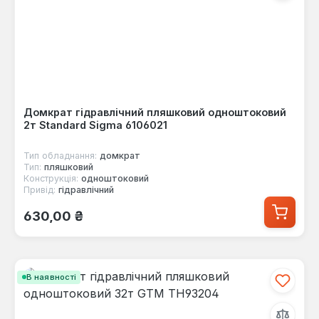
Домкрат гідравлічний пляшковий одноштоковий
2т Standard Sigma 6106021
Тип обладнання:
домкрат
Тип:
пляшковий
Конструкція:
одноштоковий
Привід:
гідравлічний
Звичайна ціна:
630,00 ₴
В наявності