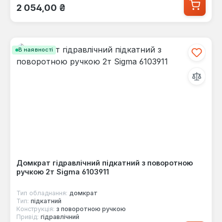
Звичайна ціна:
2 054,00 ₴
В наявності
Домкрат гідравлічний підкатний з поворотною
ручкою 2т Sigma 6103911
Тип обладнання:
домкрат
Тип:
підкатний
Конструкція:
з поворотною ручкою
Привід:
гідравлічний