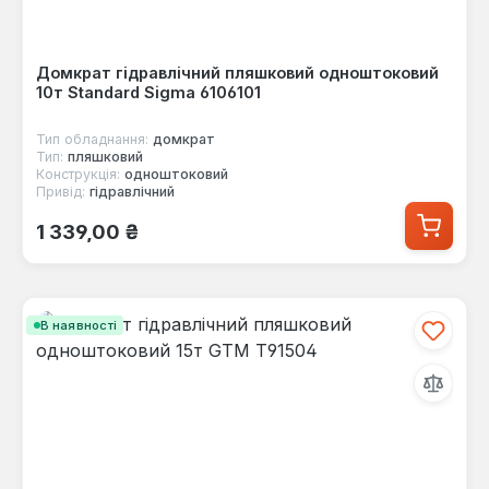
Домкрат гідравлічний пляшковий одноштоковий
10т Standard Sigma 6106101
Тип обладнання:
домкрат
Тип:
пляшковий
Конструкція:
одноштоковий
Привід:
гідравлічний
Звичайна ціна:
1 339,00 ₴
В наявності