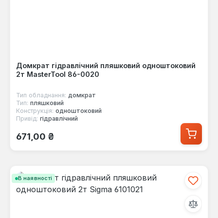
Домкрат гідравлічний пляшковий одноштоковий
2т MasterTool 86-0020
Тип обладнання:
домкрат
Тип:
пляшковий
Конструкція:
одноштоковий
Привід:
гідравлічний
Звичайна ціна:
671,00 ₴
В наявності