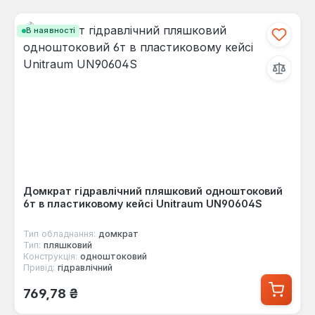
В наявності
Домкрат гідравлічний пляшковий одноштоковий
6т в пластиковому кейсі Unitraum UN90604S
Тип обладнання:
домкрат
Тип:
пляшковий
Конструкція:
одноштоковий
Привід:
гідравлічний
Звичайна ціна:
769,78 ₴