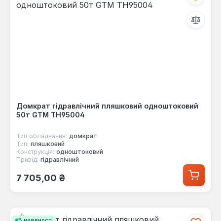
Домкрат гідравлічний пляшковий одноштоковий
50т GTM TH95004
Тип обладнання:
домкрат
Тип:
пляшковий
Конструкція:
одноштоковий
Привід:
гідравлічний
Звичайна ціна:
7 705,00 ₴
В наявності