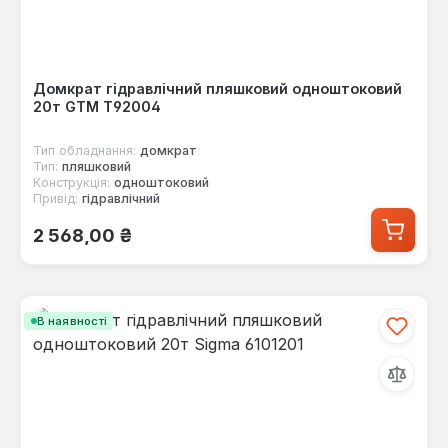
Домкрат гідравлічний пляшковий одноштоковий
20т GTM Т92004
Тип обладнання:
домкрат
Тип:
пляшковий
Конструкція:
одноштоковий
Привід:
гідравлічний
Звичайна ціна:
2 568,00 ₴
В наявності