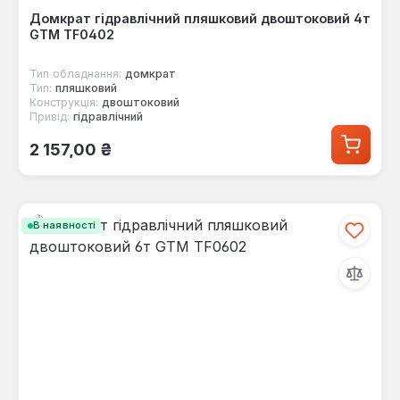
Домкрат гідравлічний пляшковий двоштоковий 4т
GTM TF0402
Тип обладнання:
домкрат
Тип:
пляшковий
Конструкція:
двоштоковий
Привід:
гідравлічний
Звичайна ціна:
2 157,00 ₴
В наявності