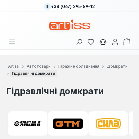
+38 (067) 295-89-12
Перейти до основного вмісту
У вас є 0 у списку
Кош
Artiss
Автотовари
Гаражне обладнання
Домкрати
Гідравлічні домкрати
Гідравлічні домкрати