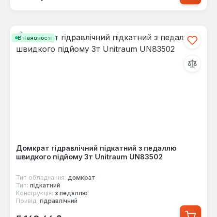
В наявності
Домкрат гідравлічний підкатний з педаллю
швидкого підйому 3т Unitraum UN83502
Тип обладнання:
домкрат
Тип:
підкатний
Конструкція:
з педаллю
Привід:
гідравлічний
Звичайна ціна: