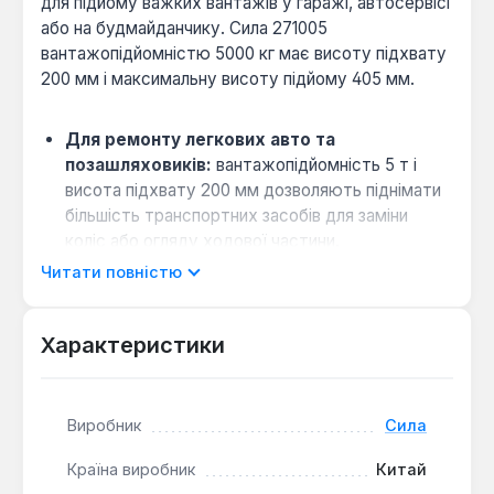
для підйому важких вантажів у гаражі, автосервісі
або на будмайданчику. Сила 271005
вантажопідйомністю 5000 кг має висоту підхвату
200 мм і максимальну висоту підйому 405 мм.
Для ремонту легкових авто та
позашляховиків:
вантажопідйомність 5 т і
висота підхвату 200 мм дозволяють піднімати
більшість транспортних засобів для заміни
коліс або огляду ходової частини.
Компактне зберігання в багажнику:
вага 4,3
Читати повністю
кг і пляшкова конструкція роблять домкрат
зручним для перевезення в автомобілі — він не
Характеристики
займає багато місця.
Плавний підйом без ривків:
гідравлічний
привід одноштокової конструкції забезпечує
Виробник
Сила
контрольоване підняття вантажу, що важливо
при роботі з нестійкими об'єктами.
Країна виробник
Китай
Стійкість на нерівній поверхні:
вертикальний