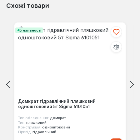
Схожі товари
Відгуків не знайдено. Поділіться
своїми знаннями з іншими.
Пропустити галерею продуктів
В наявності
Домкрат гідравлічний пляшковий
одноштоковий 5т Sigma 6101051
Тип обладнання:
домкрат
Тип:
пляшковий
Конструкція:
одноштоковий
Привід:
гідравлічний