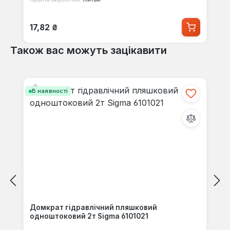
Звичайна ціна:
17,82 ₴
Також вас можуть зацікавити
Пропустити галерею продуктів
В наявності
Домкрат гідравлічний пляшковий
одноштоковий 2т Sigma 6101021