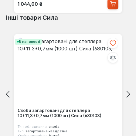
Звичайна ціна:
1 044,00 ₴
Інші товари Сила
Пропустити галерею продуктів
В наявності
Скоби загартовані для степлера
10*11,3*0,7мм (1000 шт) Сила (680103)
Тип обладнання:
скоба
Тип:
загартована квадратна
Країна виробник:
Китай