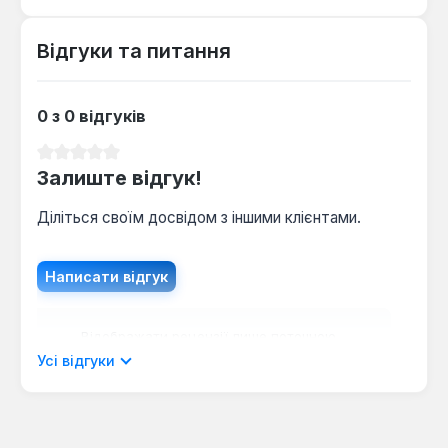
завести домкрат під більшість
позашляховиків, а вантажопідйомність 5 т
Відгуки та питання
покриває масу таких авто.
0 з 0 відгуків
Як часто потрібно обслуговувати
гідравлічний механізм?
Середня оцінка 0 з 5 зірок
Залиште відгук!
Рекомендовано перевіряти рівень масла раз
на рік або після 50 циклів підйому — це
Діліться своїм досвідом з іншими клієнтами.
запобігає зносу ущільнювачів і забезпечує
плавність ходу.
Написати відгук
Відображати рецензії лише поточною
мовою.
Усі відгуки