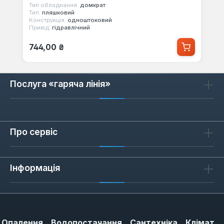
Тип обладнання:
домкрат
Тип:
пляшковий
Конструкція:
одноштоковий
Привід:
гідравлічний
Звичайна ціна:
744,00 ₴
Послуга «гаряча лінія»
Про сервіс
Інформація
Опалення
Водопостачання
Сантехніка
Клімат