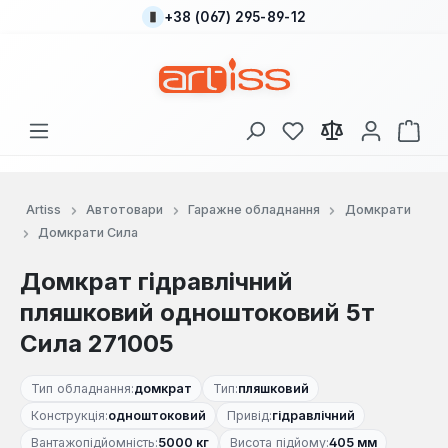
+38 (067) 295-89-12
Перейти до основного вмісту
У вас є 0 у списку
Кош
Artiss
Автотовари
Гаражне обладнання
Домкрати
Домкрати Сила
Домкрат гідравлічний
пляшковий одноштоковий 5т
Сила 271005
Тип обладнання:
домкрат
Тип:
пляшковий
Конструкція:
одноштоковий
Привід:
гідравлічний
Вантажопідйомність:
5000 кг
Висота підйому:
405 мм