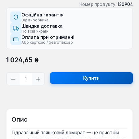
Номер продукту:
130904
Офіційна гарантія
Від виробника
Швидка доставка
По всій Україні
Оплата при отриманні
Або карткою / безготівково
Звичайна ціна:
1 024,65 ₴
Кількість товару: Введіть потрібну кі
Купити
Опис
Гідравлічний пляшковий домкрат — це пристрій