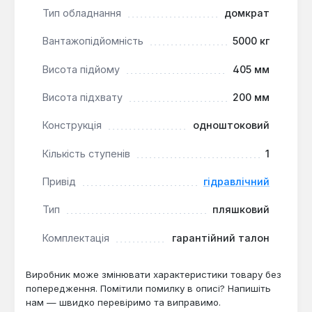
пляшковий дизайн і широка основа мінімізують
Тип обладнання
домкрат
ризик перекидання під час підйому на ґрунті
або асфальті.
Вантажопідйомність
5000 кг
Для будівельних та монтажних робіт:
Висота підйому
405 мм
вантажопідйомність 5 т підходить для підйому
бетонних блоків, металевих конструкцій або
Висота підхвату
200 мм
обладнання на висоту до 405 мм.
Конструкція
одноштоковий
Домкрат Сила 271005 використовується в
Кількість ступенів
1
автосервісах для обслуговування легкових
автомобілів, у гаражах для самостійного ремонту,
Привід
гідравлічний
а також на будівельних майданчиках для підйому
вантажів. Виробництво — Китай. Гарантія,
Тип
пляшковий
доставка по Україні.
Комплектація
гарантійний талон
Чи підходить для позашляховиків з
Виробник може змінювати характеристики товару без
дорожнім просвітом 250 мм?
попередження. Помітили помилку в описі? Напишіть
нам — швидко перевіримо та виправимо.
Так — висота підхвату 200 мм дозволяє