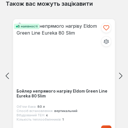
Також вас можуть зацікавити
Пропустити галерею продуктів
В наявності
Бойлер непрямого нагріву Eldom Green Line
Eureka 80 Slim
Об'єм бака:
80 л
Спосіб встановлення:
вертикальний
Вбудований ТЕН:
є
Кількість теплообмінників:
1