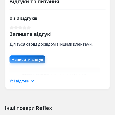
Відгуки та питання
0 з 0 відгуків
Середня оцінка 0 з 5 зірок
Залиште відгук!
Діліться своїм досвідом з іншими клієнтами.
Написати відгук
Відображати рецензії лише поточною
мовою.
Усі відгуки
Інші товари Reflex
Відгуків не знайдено. Поділіться
своїми знаннями з іншими.