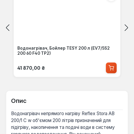
Водонагрівач, Бойлер TESY 200 л (EV7/5S2
200 60 F40 TP2)
Звичайна ціна:
41 870,00 ₴
Опис
Водонагрівач непрямого нагріву Reflex Stora AB
200/1 C w об'ємом 200 літрів призначений для
підігріву, накопичення та подачі води в систему