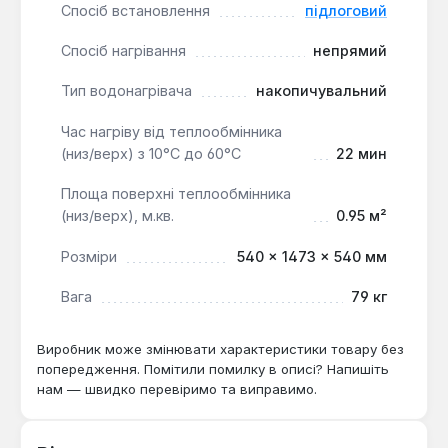
Спосіб встановлення
підлоговий
Водонагрівач Reflex Stora AB 200/1 C w є
універсальним рішенням для систем гарячого
Спосіб нагрівання
непрямий
водопостачання як у невеликих приватних
Тип водонагрівача
накопичувальний
будинках, так і в будівлях промислового чи
соціального призначення. Його підлоговий спосіб
Час нагріву від теплообмінника
встановлення та високі технічні характеристики
(низ/верх) з 10°С до 60°С
22 мин
роблять його придатним для об'єктів, де потрібен
значний об'єм гарячої води та надійність
Площа поверхні теплообмінника
німецького виробництва.
(низ/верх), м.кв.
0.95 м²
Розміри
540 × 1473 × 540 мм
Вага
79 кг
Виробник може змінювати характеристики товару без
попередження. Помітили помилку в описі? Напишіть
нам — швидко перевіримо та виправимо.