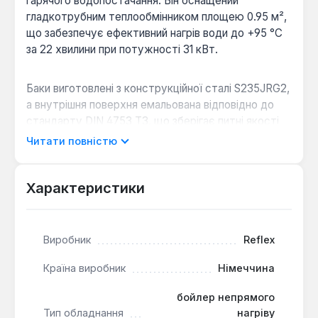
гарячого водопостачання. Він оснащений
гладкотрубним теплообмінником площею 0.95 м²,
що забезпечує ефективний нагрів води до +95 °С
за 22 хвилини при потужності 31 кВт.
Баки виготовлені з конструкційної сталі S235JRG2,
а внутрішня поверхня емальована відповідно до
стандарту DIN 4753 Т3, що зберігає питні якості
води та забезпечує гігієнічність. Зовнішня сторона
Читати повністю
баків має ізоляцію rECOflex товщиною 50 мм з
металевою облицовкою, що сприяє мінімізації
втрат тепла. Для додаткового захисту від корозії
Характеристики
встановлено магнієвий анод.
Виробник
Reflex
Ефективний непрямий нагрів:
Оптимально
підходить для роботи з твердопаливними,
Країна виробник
Німеччина
газовими котлами та іншими
низькотемпературними системами опалення.
бойлер непрямого
Висока гігієнічність води:
Емальоване
Тип обладнання
нагріву