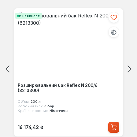
Пропустити галерею продуктів
В наявності
Розширювальний бак Reflex N 200/6
(8213300)
Об'єм:
200 л
Робочий тиск:
6 бар
Країна виробник:
Німеччина
Звичайна ціна:
16 174,42 ₴