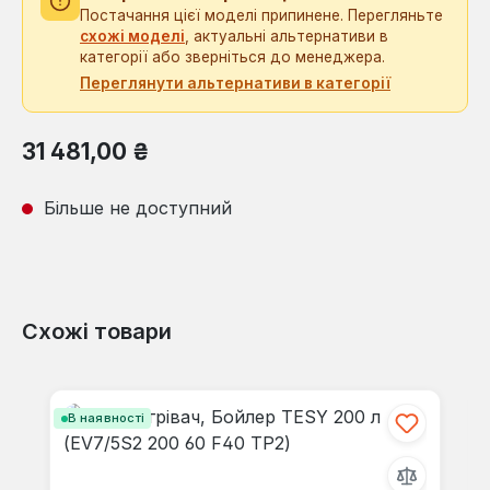
Постачання цієї моделі припинене. Перегляньте
схожі моделі
, актуальні альтернативи в
категорії або зверніться до менеджера.
Переглянути альтернативи в категорії
Звичайна ціна:
31 481,00 ₴
Більше не доступний
Схожі товари
Пропустити галерею продуктів
В наявності