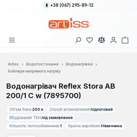
+38 (067) 295-89-12
Перейти до основного вмісту
У вас є 0 у списку
Кош
Artiss
Водопостачання
Водонагрівачі
Бойлери непрямого нагріву
Водонагрівач Reflex Stora AB
200/1 C w (7895700)
Об'єм бака:
200 л
Спосіб встановлення:
підлоговий
Вбудований ТЕН:
під замовлення
Кількість теплообмінників:
1
Країна виробник:
Німеччина