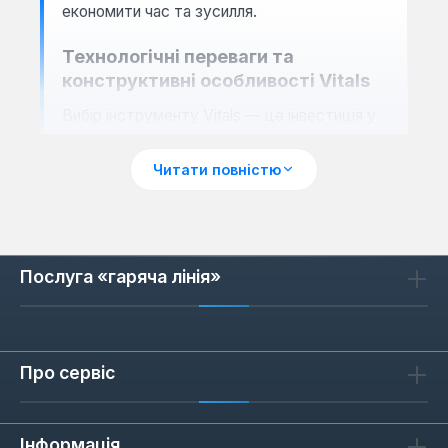
економити час та зусилля.
Технологічні переваги та
конструктивні особливості Vitals
Вибір інструменту Vitals — це інвестиція у
безкомпромісну якість та функціональність,
що відрізняє його від багатьох аналогів на
Читати повністю
ринку. Продукція Vitals проходить суворий
багатоетапний контроль якості, починаючи
від ретельного підбору сировини, такої як
високолегована сталь, і закінчуючи
Послуга «гаряча лінія»
фінальним тестуванням готових виробів на
міцність та відповідність заявленим
характеристикам. Це забезпечує виняткову
Про сервіс
стійкість до зносу, деформацій, сколів та
корозії, що є критично важливим для
інструментів, які постійно піддаються
Інформація