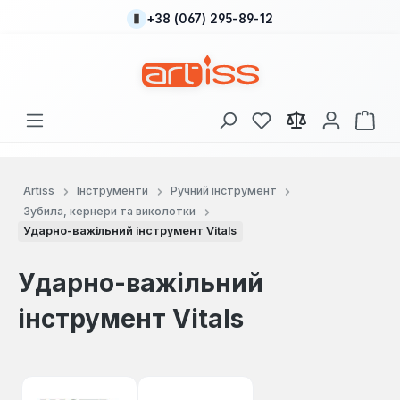
+38 (067) 295-89-12
Перейти до основного вмісту
У вас є 0 у списку
Кош
Artiss
Інструменти
Ручний інструмент
Зубила, кернери та виколотки
Ударно-важільний інструмент Vitals
Ударно-важільний
інструмент Vitals