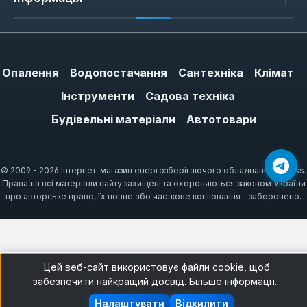
значним ударним та важільним
навантаженням. Особлива увага
приділяється геометрії робочих частин, що
забезпечує максимальну ефективність
Опалення
Водопостачання
Сантехніка
Клімат
передачі енергії удару та оптимальне
використання важеля.
Інструменти
Садова техніка
Ергономічний дизайн рукояток є ще однією
Будівельні матеріали
Автотовари
відмінною рисою інструментів Vitals. Вони
розроблені таким чином, щоб
© 2009 - 2026 Інтернет-магазин енергозберігаючого обладнання ARTiss.
забезпечувати надійний хват, мінімізувати
Права на всі матеріали сайту захищені та охороняються законом України
вібрації та знижувати втому оператора
про авторське право, їх повне або часткове копіювання – заборонено.
навіть при тривалій роботі. Це дозволяє
працювати довше, продуктивніше та з
меншим ризиком травм. Балансування
інструменту також ретельно
Цей веб-сайт використовує файли cookie, щоб
прораховується, щоб забезпечити легкість
забезпечити найкращий досвід.
Більше інформації...
маніпуляцій та точність кожного руху, що є
Налаштувати
Відхилити