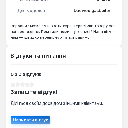
Для моделей
Daewoo gasboiler
Цей фільтр рекомендований для встановлення в
системи опалення з газовими котлами Daewoo
Gasboiler як обов'язковий елемент для підтримки
Виробник може змінювати характеристики товару без
технічного стану обладнання. Він особливо
попередження. Помітили помилку в описі? Напишіть
нам — швидко перевіримо та виправимо.
актуальний для об'єктів з жорсткою водою або
вторинним контуром, де ймовірність потрапляння
забруднень підвищена.
Відгуки та питання
0 з 0 відгуків
Середня оцінка 0 з 5 зірок
Залиште відгук!
Діліться своїм досвідом з іншими клієнтами.
Написати відгук