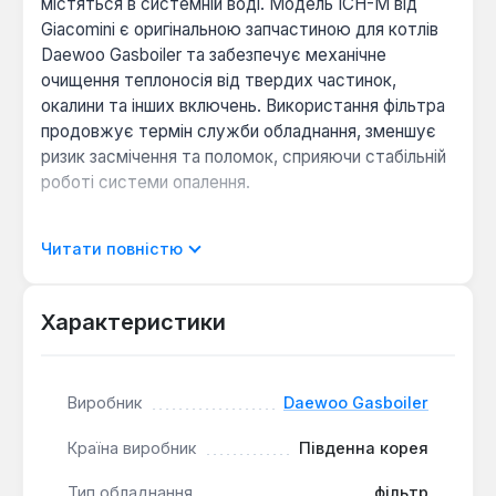
містяться в системній воді. Модель ICH-M від
Giacomini є оригінальною запчастиною для котлів
Daewoo Gasboiler та забезпечує механічне
очищення теплоносія від твердих частинок,
окалини та інших включень. Використання фільтра
продовжує термін служби обладнання, зменшує
ризик засмічення та поломок, сприяючи стабільній
роботі системи опалення.
Захист теплообмінника
: Уловлює механічні
Читати повністю
домішки, запобігаючи їхньому осіданню на
внутрішніх поверхнях котла та радіаторів.
Характеристики
Зручне обслуговування
Конструкція у зборі
спрощує процес встановлення та подальшого
профілактичного очищення або заміни
фільтруючого елемента.
Виробник
Daewoo Gasboiler
Підвищення ефективності
Чистий теплоносій
Країна виробник
Південна корея
забезпечує оптимальну тепловіддачу та
мінімізує втрати тиску в контурі опалення.
Тип обладнання
фільтр