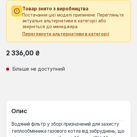
Товар знято з виробництва
Постачання цієї моделі припинене. Перегляньте
актуальні альтернативи в категорії або
зверніться до менеджера.
Переглянути альтернативи в категорії
Звичайна ціна:
2 336,00 ₴
Більше не доступний
Опис
Водяний фільтр у зборі призначений для захисту
теплообмінника газового котла від забруднень, що