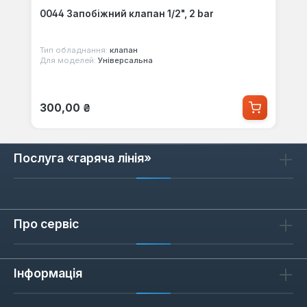
0044 Запобіжний клапан 1/2", 2 bar
Тип обладнання:
клапан
Для моделей:
Універсальна
Звичайна ціна:
300,00 ₴
Послуга «гаряча лінія»
Про сервіс
Інформація