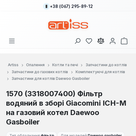
+38 (067) 295-89-12
Перейти до основного вмісту
У вас є 0 у списку
Кош
Artiss
Опалення
Котли та печі
Запчастини до котлів
Запчастини до газових котлів
Комплектуючі для котлів
Запчастини для котлів Daewoo Gasboiler
1570 (3318007400) Фільтр
водяний в зборі Giacomini ICH-M
на газовий котел Daewoo
Gasboiler
Тип обладнання:
фільтр
Для моделей:
Daewoo gasboiler