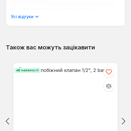
Відображати рецензії лише поточною
мовою.
Усі відгуки
Також вас можуть зацікавити
Відгуків не знайдено. Поділіться
своїми знаннями з іншими.
Пропустити галерею продуктів
В наявності